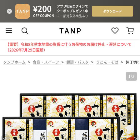
【重要】令和8年熊本地震の影響に伴うお荷物のお届け停止・遅延について
（2026年7月29日更新）
タンプホーム
>
食品・スイーツ
>
麺類・パスタ
>
うどん・そば
>
包丁切
1
/
2