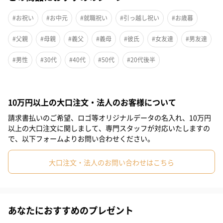
と香川県産小麦をブレンド）と瀬戸内の塩を使用し、合成保存料
不使用で「水加減、塩加減、練り加減」を熟練の職人が見極め、
#お祝い
#お中元
#就職祝い
#引っ越し祝い
#お歳暮
包丁切りで仕上げた角のスッと通ったうどんは、キラキラと光沢
#父親
#母親
#義父
#義母
#彼氏
#女友達
#男友達
のある茹で上がりの美しさに小麦の風味、もちもちの食感をお楽
しみいただけます。
#男性
#30代
#40代
#50代
#20代後半
商品詳細情報
10万円以上の大口注文・法人のお客様について
請求書払いのご希望、ロゴ等オリジナルデータの名入れ、10万円
セット内容
半生うどん300g×7
以上の大口注文に関しまして、専門スタッフが対応いたしますの
麺つゆ(濃縮タイプ）15ml×21
（約21人前）
で、以下フォームよりお問い合わせください。
特定原材料
小麦
大口注文・法人のお問い合わせはこちら
商品サイズ
縦285mm横480mm高さ75mm
賞味期限
製造から90日
あなたにおすすめのプレゼント