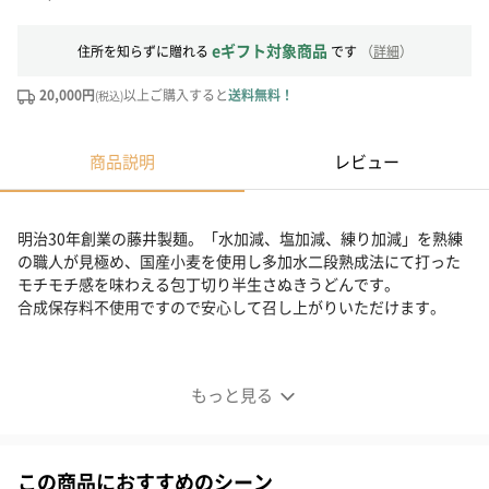
eギフト対象商品
住所を知らずに贈れる
です
（
詳細
）
20,000円
以上ご購入すると
送料無料！
(税込)
商品説明
レビュー
明治30年創業の藤井製麺。「水加減、塩加減、練り加減」を熟練
の職人が見極め、国産小麦を使用し多加水二段熟成法にて打った
モチモチ感を味わえる包丁切り半生さぬきうどんです。
合成保存料不使用ですので安心して召し上がりいただけます。
国産小麦を使ったさぬきうどん。
もっと見る
明治30年創業の藤井製麺。地元では「ふじめん」の名で親しまれ
ており、長らく製粉業を営んでいたこともあり、主原料の小麦粉
には特にこだわり抜いたものを使用。 国産小麦粉（北海道産小麦
この商品におすすめのシーン