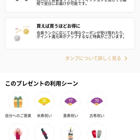
ンク）（1,760円）
ルー）（1,760円）
ワイト）（1,7
短で翌日にお届けが可能です。
買えば買うほどお得に
キャンドル・お香
会員ランクに応じてお得なクーポンが受け取れたり、
ポイント還元率がアップするなど特典がございます。
キャンドル・お香を同梱してお届けいたします。
タンプについて詳しく見る
このプレゼントの利用シーン
フラッグカプセル：イ
フラッグカプセル：イ
ショートイン
ンセンススティック
ンセンススティック
（GRAPE AND
（END）（880円）
（St.OSMANTHUS）
（880円）
自分へのご褒美
米寿祝い
喜寿祝い
古希祝い
（880円）