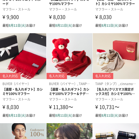
す。また、綿の栽培時期などにより、色味が均一でな
いことがございます。
・本製品は化学薬品処理をおこなっていないため、綿
花の葉や茎が残っている場合がございます。商品特性
としてご理解ください。
・織密度によりましては、スラブ（糸の太い部分）が
押し出されることにより、ネップ（繊維が絡み合って
できた節）になることがございます。
・経糸を左右から交互に入れて、できる限り織り段が
出ないようにしておりますが、太さが一定でない手紡
ぎ糸・ガラ紡糸のため、時として織り段ができる場合
がございます。生地本来の風合いを活かすため、弊社
では敢えて完成としております。
商品オプション情報
紙袋
お渡し用の紙袋です。
商品に合わせたサイズをお届けします。