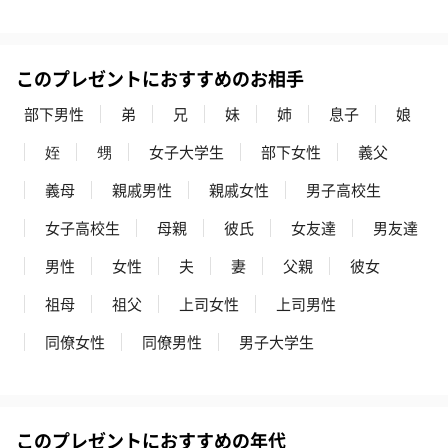
このプレゼントにおすすめのお相手
部下男性
弟
兄
妹
姉
息子
娘
姪
甥
女子大学生
部下女性
義父
いぶりがっことチーズ
ごろっとうまみ チーズ
しょっつるナッ
義母
親戚男性
親戚女性
男子高校生
のオイル漬（981円）
のオイル漬（塩麹&レモ
円）
女子高校生
母親
彼氏
女友達
男友達
ン）（981円）
男性
女性
夫
妻
父親
彼女
祖母
祖父
上司女性
上司男性
同僚女性
同僚男性
男子大学生
このプレゼントにおすすめの年代