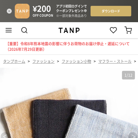
【重要】令和8年熊本地震の影響に伴うお荷物のお届け停止・遅延について
（2026年7月29日更新）
タンプホーム
>
ファッション
>
ファッション小物
>
マフラー・ストール
>
1
/
12