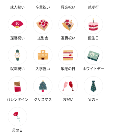
お酒
成人祝い
卒業祝い
昇進祝い
親孝行
お酒を同梱してお届けいたします。
※20歳未満の方への酒類の販売はいたしません。
還暦祝い
送別会
退職祝い
誕生日
就職祝い
入学祝い
敬老の日
ホワイトデー
プレミアムビール イネ
実楽山田錦 特別純米
ジョニ－ウォ
ディット（712円）
酒（655円）
ブラック１２年（
円）
バレンタイン
クリスマス
お祝い
父の日
おつまみ・その他
お酒にぴったりのおつまみ・サプリを同梱してお届けいたしま
母の日
す。