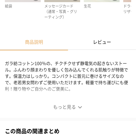
紙袋
メッセージカード
生花
ドライ
（通常・写真・グリ
リザー
ーティング）
商品説明
レビュー
ガラ紡コットン100％の、チクチクせず静電気の起きないストー
ル。ふんわり顔まわりを優しく包み込んでくれる肌触りが特徴で
す。保温力はしっかり。コンパクトに首元に巻けるサイズなの
で、老若男女問わずご使用いただけます。軽量で持ち運びにも便
利！贈り物やご自分へのご褒美に。
老若男女問わず使えるストール
もっと見る
この商品の関連まとめ