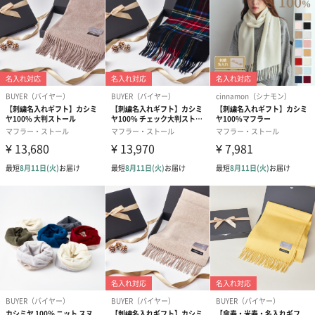
ジ
パッケージサ
幅250mm×奥行330mm×250mm
イズ
全体重量
約226g
製造国
中国
原産国
綿100％：自然栽培綿・ガラ紡糸使用
注意事項
・ガラ紡糸の特性上、糸の太さが均一でないため、見
かけ上寸法が異なる場合があります。
・洗濯をすると見た目が縮みますが、伸縮のある織地
なので使用すると伸びます。
・素材の特性上、お洗濯の後、そのまま干すと縮むこ
とがございます。まだ濡れている状態で、タテヨコに
軽く伸ばし、元通りの形に整えてから干していただく
とほぼ元の寸法に戻ります。
・風合いを保つため、なるべく漂白剤を含まない無添
加の石けんをご使用ください。
・洗濯の際にはネットに入れ、水洗いを十分に行い、
形を整えて陰干ししてください。
・タンブル乾燥（乾燥機）はお避けください。
・風合いを損ねないよう製造途中の洗いを最小限にと
どめているため、綿のもつ油分が多く残っておりま
す。黄味色を帯びた部分は、お洗濯で徐々に薄まりま