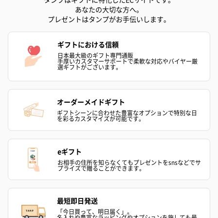
あなたの大切な方へ。
かき氷入浴剤4点セット
かき氷入浴剤4点セット
バスフラワー
プレゼントはタンプがお手伝いします。
（ブルー）（748円）
（イエロー）（748円）
【Thank you】
円）
ギフトにおける信頼
日本最大級のギフト専門通販
手厚いカスタマーサポートで柔軟な対応やバイヤー厳
選ギフトがございます。
ハンドタオル・ハンカチ
オーダーメイドギフト
ハンドタオル・ハンカチを同梱してお届けいたします。ギフトへ
の＋αにおすすめです。
ギフトシーンに合わせた豊富なオプションで特別な日
を彩るカスタマイズが可能です。
eギフト
お相手の住所を知らなくてもプレゼントをsnsなどでサ
プライズで贈ることができます。
最短即日発送
花束ハンドタオル（ピ
花束ハンドタオル（ブ
花束ハンドタ
「今日買って、明日届く」。
名入れや豊富なラッピングやオプションを施しても最