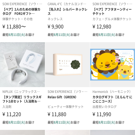
スイーツを同梱してお届けいたします。ギフトへの＋αにおすすめ
です。
ゼリーバウム カット
麦わらパンダバウム
3層デザート 
（レモン＆紅茶）（432
（バナナ味）（540円）
ェ〜国産フル
円）
り〜 3号（86
スキンケアグッズ
スキンケアグッズを同梱してお届けします。