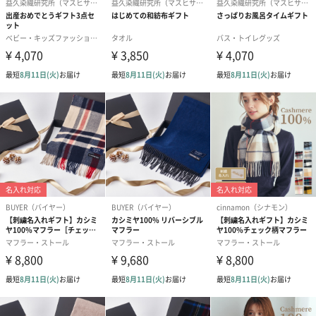
習って畑に綿の種を蒔き、糸と布のモノ作りを続けていく。
それが私たち益久染織研究所です。
ストールを大切な方への贈り物に
ふんわりと顔まわりを優しく包み込んでくれる、チクチクせず静
電気の起きないストール。老若男女問わずに使用できるデザイン
で贈り物にもぴったり。さまざまなシーンでぜひご利用くださ
い。
商品詳細情報
商品サイズ
幅30cm×180cm（フサ各5cm含む）
本体重量
約220g
外装パッケー
ビニール袋