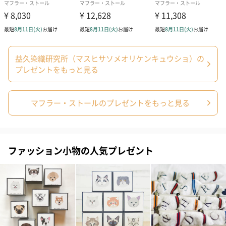
写真付きメッセージカ
写真付きメッセージカ
【誕生日】Hap
ード（680円）
ード（Thank you）ピ
Birthday ホ
益久染織研究所（マスヒサソメオリケンキュウショ）の
ンク（680円）
刷なし）（11
プレゼントをもっと見る
マフラー・ストールのプレゼントをもっと見る
生花
生花のブーケを同梱します。
※9-15時にご注文いただく場合、最短のお届け可能日が通常より
も1日遅くなります。
ファッション小物の人気プレゼント