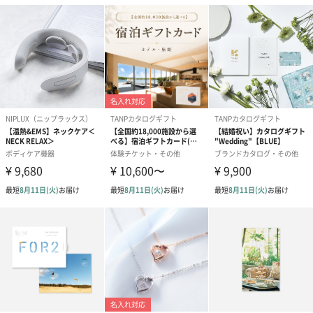
紅茶・コーヒー・スイーツ
紅茶・コーヒー・スイーツを同梱してお届けいたします。ギフト
への＋αにおすすめです。
アールグレイ（HAPPY
アールグレイティー
フルーツティー
BIRTHDAY TO YOU）
（660円）
円）
（660円）
スイーツ