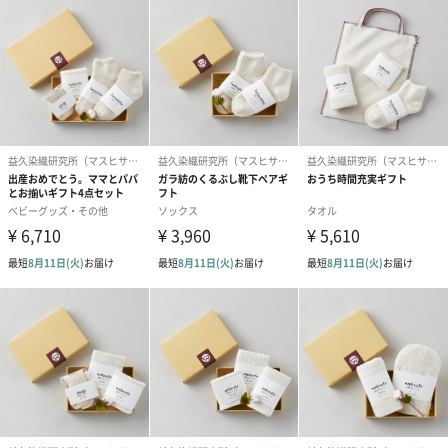
3色からお選びいただけます
生成
黒
ブルー淡
「益久染織研究所（マスヒサソメオリケンキュウショ）」
「未来へ。おかえし。」
丁寧に作って、大切に使って、なるべく捨てずに自然に還す。ほ
んの百年前のむかしの人たちが あたりまえにやってきたことを見