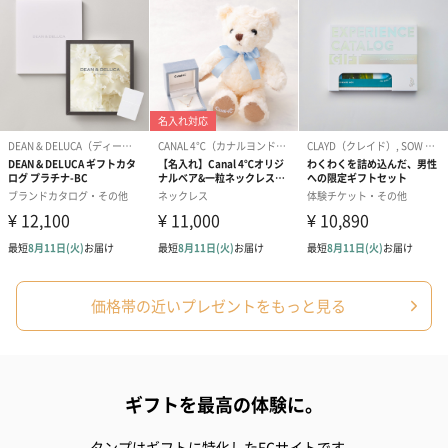
ハンドクリーム3本セッ
シャワージェル＆ハン
シャワージェ
ト【ありがとう】
ドクリーム（ピンクグ
ドクリーム（
（1,100円）
レープフルーツ）
ッシュローズ）（
（2,145円）
円）
リラックスグッズ
リラックスグッズを同梱してお届けします。
価格帯の近いプレゼントをもっと見る
ギフトを最高の体験に。
タンプはギフトに特化したECサイトです。