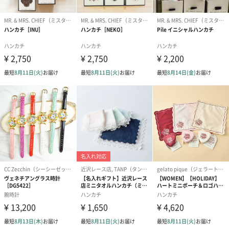
シーズンブーケ（ひま
ブーケ（ホワイトグリ
ブーケ（ピン
わり）（1,880円）
ーン）（1,650円）
（1,650円）
ドライフラワー・プリザーブドフラワー
自然のお花で作ったドライフラワー・プリザーブドフラワーを同
梱します。
一部花材が写真と異なる場合がございます。予めご了承くださ
い。パッケージに入れてお届けします。
プリザーブドフラワー
プリザーブドフラワー
アミュレット 
ブーケ（ピンク）
ブーケ（ブルー）
ク）（1,500円