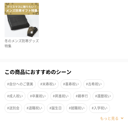
冬のメンズ防寒グッズ
特集
この商品におすすめのシーン
#自分へのご褒美
#米寿祝い
#喜寿祝い
#古希祝い
#成人祝い
#卒業祝い
#昇進祝い
#親孝行
#還暦祝い
ガラ紡コットン100％の、チクチクせず静電気の起きないストー
#送別会
#退職祝い
#誕生日
#就職祝い
#入学祝い
ル。ふんわり顔まわりを優しく包み込んでくれる肌触りが特徴で
#敬老の日
#ホワイトデー
#バレンタイン
#クリスマス
す。保温力はしっかり。秋～冬まで使えるように細幅に、2つ折り