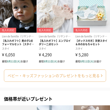
スタイ（ブルー）
ソックス（ピンク）
ソックス（ブ
（2,310円）
（1,650円）
（1,650円）
生花
生花のブーケを同梱します。
ベビー・キッズファッションのプレゼントをもっと見る
※9-15時にご注文いただく場合、最短のお届け可能日が通常より
も1日遅くなります。
価格帯が近いプレゼント