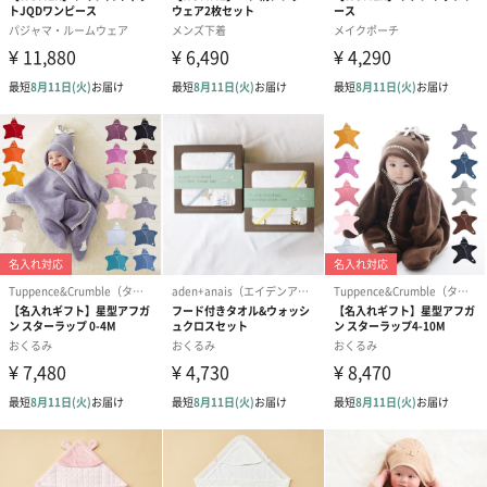
“大人のデザート”をコンセプトに、着心地へのこだわり、着る人
それぞれのライフスタイルに喜ばれるアイテムを“ファッションの
スウィーツ”として表現したルームウェアブランドです。
あらゆる年代の女性、男性に“お部屋の中のファッション”を贈り
ます。
ジェラートピケのギフトをもっと見る
可愛いベアグッズを贈り物に
タオルのようなふんわりニットで作られた、おくるみとラトルの
セットです。可愛いベアデザインは、男の子にも女の子にもおす
すめ。大切な方への贈り物にぜひご利用ください。