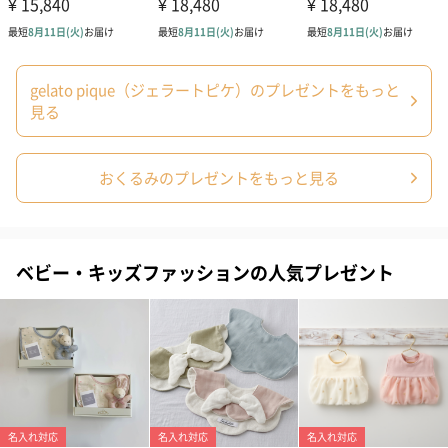
商品の形質上、のしを直接添付できない商品にのし風のカードを
同梱します。
※のし下はご記入いただけません。
※カードのデザインは一部変更する場合があります。
gelato pique（ジェラートピケ）のプレゼントをもっと
見る
おくるみのプレゼントをもっと見る
ベビー・キッズファッションの人気プレゼント
結婚祝い（御結婚御
出産祝い（御出産御
内祝い_蝶結び
祝）（110円）
祝）（110円）
（110円）
出産祝いちょい足しギフト
出産祝いギフトへの＋αにおすすめです。お母様にもお子様にも嬉
しいギフトオプションをご用意いたしました。