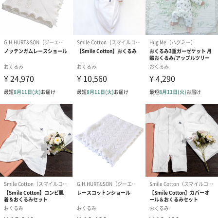
メッセージカード（通常・写真・グリーティング）
誕生日や結婚祝い・出産祝いなど、様々なシーンのメッセージカ
ードを同梱します。
メッセージカードや封筒のデザインは一部変更する場合がありま
す。
写真付きメッセージカ
写真付きメッセージカ
【誕生日】Hap
ード（680円）
ード（Thank you）ピ
Birthday ホ
ンク（680円）
刷なし）（11
のしカード