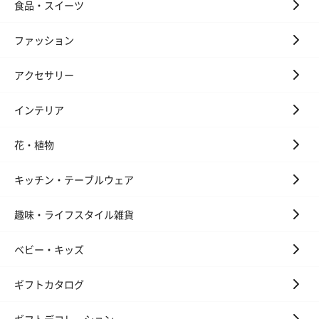
食品・スイーツ
花束ハンドタオル（ピ
花束ハンドタオル（ブ
花束ハンドタ
ンク）（1,760円）
ルー）（1,760円）
ワイト）（1,7
ファッション
アクセサリー
インテリア
キャンドル・お香
キャンドル・お香を同梱してお届けいたします。
花・植物
キッチン・テーブルウェア
趣味・ライフスタイル雑貨
ベビー・キッズ
フラッグカプセル：イ
フラッグカプセル：イ
ショートイン
ギフトカタログ
ンセンススティック
ンセンススティック
（GRAPE AND
（END）（880円）
（St.OSMANTHUS）
（880円）
（880円）