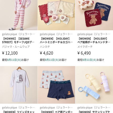
ラトル
小さな手にも握りやすい柔らかなベア型のラトルは、振ると優し
い鈴の音が鳴ります。使わない時はぬいぐるみとして飾っておく
だけでもキュートです。
【Fabric】
タオルのようにふんわりと編んだ、軽いコットン100%のニットを
使用しています。
「gelato pique（ジェラートピケ）」