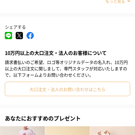
#20代後半
#30代
#40代
#0-1歳
シェアする
赤ちゃんの繊細なお肌にふさわしい、コットン100%のタオルのよ
うなふんわりニットで作ったベビーアイテムのシリーズです。可
10万円以上の大口注文・法人のお客様について
愛いベアデザインをお届け。
請求書払いのご希望、ロゴ等オリジナルデータの名入れ、10万円
以上の大口注文に関しまして、専門スタッフが対応いたしますの
で、以下フォームよりお問い合わせください。
セット内容
大口注文・法人のお問い合わせはこちら
おくるみ
フード部分にベアのお顔と耳をあしらったおくるみは、赤ちゃん
あなたにおすすめのプレゼント
がリラックスして眠れそうな肌触り。エアコンの冷えが気になる
時など、色んなシーンで役立ちます。