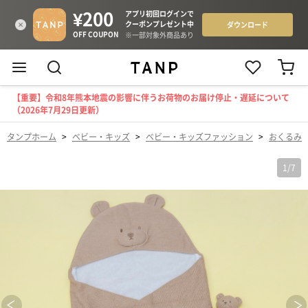
【重要】令和8年熊本地震の影響に伴うお荷物のお届け停止・遅延について
（2026年7月29日更新）
タンプホーム
>
ベビー・キッズ
>
ベビー・キッズファッション
>
おくるみ
1
/
7