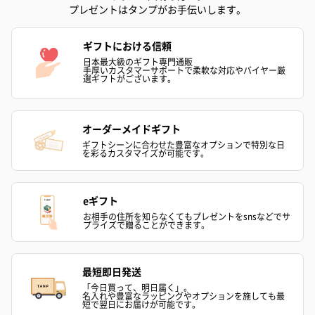
プレゼントはタンプがお手伝いします。
スイーツ
スイーツを同梱してお届けいたします。ギフトへの＋αにおすすめ
ギフトにおける信頼
です。
日本最大級のギフト専門通販
手厚いカスタマーサポートで柔軟な対応やバイヤー厳
選ギフトがございます。
オーダーメイドギフト
ギフトシーンに合わせた豊富なオプションで特別な日
を彩るカスタマイズが可能です。
ゼリーバウム カット
麦わらパンダバウム
3層デザート 
eギフト
（レモン＆紅茶）（432
（バナナ味）（540円）
ェ〜国産フル
お相手の住所を知らなくてもプレゼントをsnsなどでサ
円）
り〜 3号（86
プライズで贈ることができます。
最短即日発送
スキンケアグッズ
「今日買って、明日届く」。
名入れや豊富なラッピングやオプションを施しても最
スキンケアグッズを同梱してお届けします。
短で翌日にお届けが可能です。