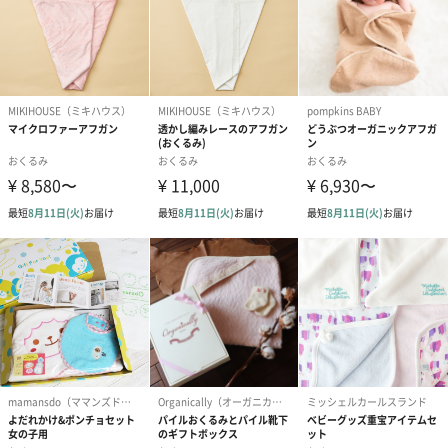
商品詳細情報
サイズ
【おくるみ】
サイズ：F
縦79cm・横98cm
【ラトル】
サイズ：F
横7cm
素材
【おくるみ】
綿100%
（別布）
内側：綿81%、ポリエステル19%
紐部分：綿100%
【ラトル】
綿100%
（別布）中わた：ポリエステル100%
原産国
中国
備考
撮影時の照明の関係や、ご覧になっているパソコン・
スマートフォンなどの環境により、実際と色味が異な
る場合がございます。あらかじめご了承ください。