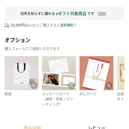
eギフト対象商品
住所を知らずに贈れる
です
（
詳細
）
20,000円
以上ご購入すると
送料無料！
(税込)
オプション
購入フォームにて選択いただけます
紙袋
メッセージカード
のしカード
出産祝
（通常・写真・グリ
ギフト
ーティング）
商品説明
レビュー