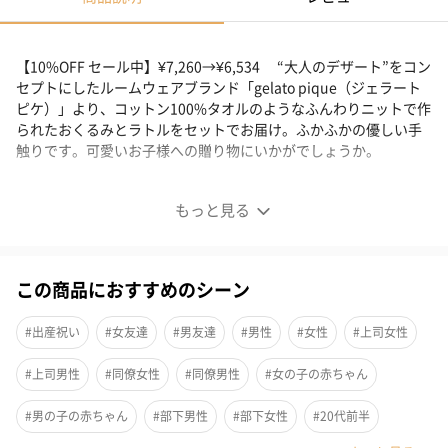
【10%OFF セール中】¥7,260→¥6,534 “大人のデザート”をコン
セプトにしたルームウェアブランド「gelato pique（ジェラート
ピケ）」より、コットン100%タオルのようなふんわりニットで作
られたおくるみとラトルをセットでお届け。ふかふかの優しい手
触りです。可愛いお子様への贈り物にいかがでしょうか。
優しい手触りのおくるみ＆ラトルセット
もっと見る
この商品におすすめのシーン
#出産祝い
#女友達
#男友達
#男性
#女性
#上司女性
#上司男性
#同僚女性
#同僚男性
#女の子の赤ちゃん
#男の子の赤ちゃん
#部下男性
#部下女性
#20代前半