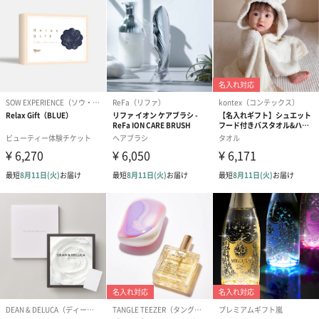
シーズンブーケ（ひま
ブーケ（ホワイトグリ
ブーケ（ピン
わり）（1,880円）
ーン）（1,650円）
（1,650円）
ドライフラワー・プリザーブドフラワー
自然のお花で作ったドライフラワー・プリザーブドフラワーを同
梱します。
一部花材が写真と異なる場合がございます。予めご了承くださ
い。パッケージに入れてお届けします。