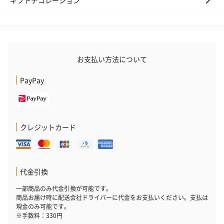
ギフトデコレーション
おつまみ・その他
お酒にぴったりのおつまみ・サプリを同梱してお届けいたしま
お支払い方法について
す。
PayPay
クレジットカード
いぶりがっことチーズ
ごろっとうまみ チーズ
しょっつるナッ
のオイル漬（981円）
のオイル漬（塩麹&レモ
円）
代金引換
ン）（981円）
一部商品のみ代金引換が可能です。
商品お届け時に配送会社ドライバーに代金をお支払いください。支払は
現金のみ可能です。
※手数料：330円