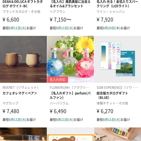
プリザーブドフラワー
プリザーブドフラワー
アミュレット 
ブーケ（ピンク）
ブーケ（ブルー）
ク）（1,500円
（2,580円）
（2,580円）
ぬいぐるみ
愛らしいぬいぐるみを同梱してお届けします。
誕生日・記念日・出産祝いなどのシーンにおすすめです。
フラワーテディベア
テディベア（バニラ）
テディベア（
（2,390円）
（1,760円）
ル）（1,760円