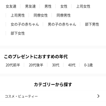
女友達
男友達
男性
女性
上司女性
上司男性
同僚女性
同僚男性
かき氷入浴剤4点セット
かき氷入浴剤4点セット
バスフラワー
女の子の赤ちゃん
男の子の赤ちゃん
部下男性
（ブルー）（748円）
（イエロー）（748円）
【Thank you】
円）
部下女性
ハンドタオル・ハンカチ
このプレゼントにおすすめの年代
ハンドタオル・ハンカチを同梱してお届けいたします。ギフトへ
20代前半
20代後半
30代
40代
0-1歳
の＋αにおすすめです。
カテゴリーから探す
コスメ・ビューティー