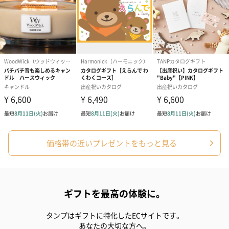
紅茶・コーヒー・スイーツ
紅茶・コーヒー・スイーツを同梱してお届けいたします。ギフト
への＋αにおすすめです。
価格帯の近いプレゼントをもっと見る
アールグレイ（HAPPY
アールグレイティー
フルーツティー
BIRTHDAY TO YOU）
（660円）
円）
（660円）
ギフトを最高の体験に。
タンプはギフトに特化したECサイトです。
あなたの大切な方へ。