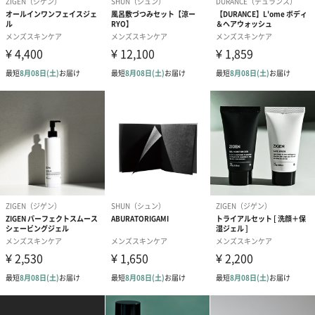
●極端に高温または低温の場所、直射日光の当たる場所
には保管しないでください。
●乳幼児の手の届かない所に保管してください。
原材料／成分
【トナーSTRONG】：水、エタノール、プロパンジオ
ール、グリセリン、ハマメリス水、カラギーナン、グ
リチルリチン酸2K、セイヨウハッカ葉エキス、セージ
葉エキス、ビターオレンジ花油、メントール、カンフ
ル、フィチン酸、クエン酸、クエン酸Na、水溶性プロ
テオグリカン、PPG-6デシルテトラデセス-30、BG、
フェノキシエタノール、香料
【トナーMILD】：水、プロパンジオール、グリセリ
ン、ハマメリス水、カラギーナン、グリチルリチン酸
2K、カミツレ花エキス、ラベンダー花エキス、ビター
オレンジ花油、フィチン酸、クエン酸、クエン酸Na、
水溶性プロテオグリカン、PPG-6デシルテトラデセ
ス-30、BG、フェノキシエタノール、香料
お届けからの
約2年
使用期限
注意事項
「エタノール」などの成分を含む商品は、航空危険物
に含まれるため航空機に搭載することができません。
そのため離島などの航空便を使用する地域にお住まい
のかたへお届けの場合は、船便に変更するため1週間前
後お届けが遅くなる可能性がございます。