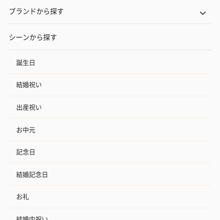
ブランドから探す
シーンから探す
誕生日
いぶりがっことチーズ
ごろっとうまみ チーズ
しょっつるナッ
のオイル漬（981円）
のオイル漬（塩麹&レモ
円）
結婚祝い
ン）（981円）
出産祝い
お中元
記念日
結婚記念日
お礼
結婚内祝い