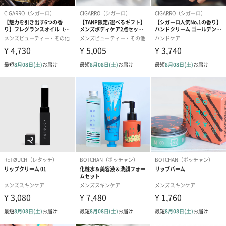
お洒落なスキンケアギフトをお探しの方におすすめ！
男性のためのパーソナルケアブランドCIGARRO（シガーロ）の
「トナー」は、乾燥しがちな肌にうるおいを与え、顔だけでなく
全身にお使いいただける化粧水です。「STRONG」と「MILD」2
タイプのからお選びいただけます。
ご自身用はもちろん、クラシックなデザインのお洒落なパッケー
ジで贈り物にもぴったり！人と被らない、こだわりギフトを選び
たい方にもおすすめです。大切な方への贈り物にいかがでしょう
か？
商品詳細情報
商品本体サイ
高さ160mm×直径30mm