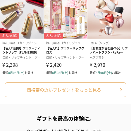
ドライフラワー・プリザーブドフラワー
自然のお花で作ったドライフラワー・プリザーブドフラワーを同
梱します。
一部花材が写真と異なる場合がございます。予めご了承くださ
い。パッケージに入れてお届けします。
価格帯の近いプレゼントをもっと見る
プリザーブドフラワー
プリザーブドフラワー
アミュレット 
ブーケ（ピンク）
ブーケ（ブルー）
ク）（1,500円
ギフトを最高の体験に。
（2,580円）
（2,580円）
タンプはギフトに特化したECサイトです。