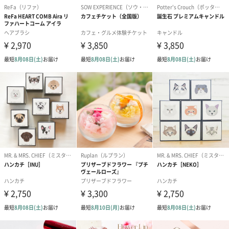
ブライダルロリポップ
ブライダルロリポップ
夫婦箸と箸置
ドレス（いちご味)
タキシード（コーラ味)
（2,420円）
（1,122円）
（1,122円）
生花
生花のブーケを同梱します。
※9-15時にご注文いただく場合、最短のお届け可能日が通常より
も1日遅くなります。
シーズンブーケ（ひま
ブーケ（ホワイトグリ
ブーケ（ピン
わり）（1,880円）
ーン）（1,650円）
（1,650円）