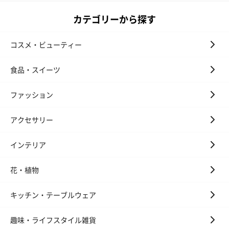
カテゴリーから探す
ハンドクリーム3本セッ
シャワージェル＆ハン
シャワージェ
ト【ありがとう】
ドクリーム（ピンクグ
ドクリーム（
コスメ・ビューティー
（1,100円）
レープフルーツ）
ッシュローズ）（
（2,145円）
円）
食品・スイーツ
ファッション
リラックスグッズ
リラックスグッズを同梱してお届けします。
アクセサリー
インテリア
花・植物
キッチン・テーブルウェア
趣味・ライフスタイル雑貨
かき氷入浴剤4点セット
かき氷入浴剤4点セット
バスフラワー