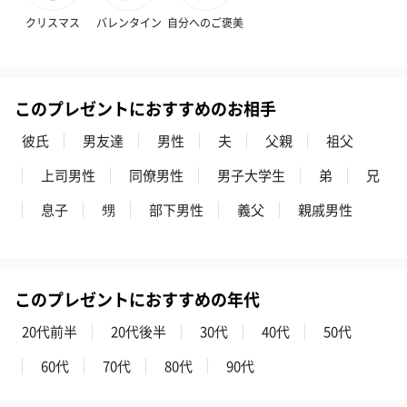
クリスマス
バレンタイン
自分へのご褒美
このプレゼントにおすすめのお相手
彼氏
男友達
男性
夫
父親
祖父
ゼリーバウム カット
麦わらパンダバウム
3層デザート 
（レモン＆紅茶）（432
（バナナ味）（540円）
ェ〜国産フル
上司男性
同僚男性
男子大学生
弟
兄
円）
り〜 3号（86
息子
甥
部下男性
義父
親戚男性
スキンケアグッズ
スキンケアグッズを同梱してお届けします。
このプレゼントにおすすめの年代
20代前半
20代後半
30代
40代
50代
60代
70代
80代
90代