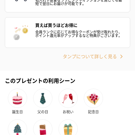
への＋αにおすすめです。
短で翌日にお届けが可能です。
買えば買うほどお得に
会員ランクに応じてお得なクーポンが受け取れたり、
ポイント還元率がアップするなど特典がございます。
タンプについて詳しく見る
アールグレイ（HAPPY
アールグレイティー
フルーツティー
BIRTHDAY TO YOU）
（660円）
円）
（660円）
このプレゼントの利用シーン
スイーツ
誕生日
父の日
お祝い
記念日
スイーツを同梱してお届けいたします。ギフトへの＋αにおすすめ
です。