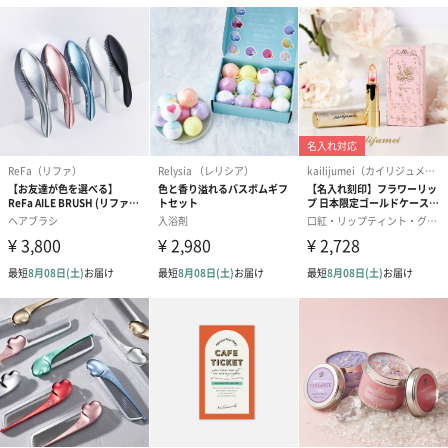
結婚祝い（御結婚御
出産祝い（御出産御
内祝い_蝶結び
祝）（110円）
祝）（110円）
（110円）
結婚祝いちょい足しギフト
結婚祝いギフトへの＋αにおすすめです。新生活を彩るギフトオプ
ションをご用意いたしました。
商品と同梱してお届けいたします。