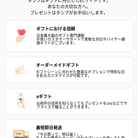
あなたの大切な方へ。
ぬいぐるみ
プレゼントはタンプがお手伝いします。
愛らしいぬいぐるみを同梱してお届けします。
誕生日・記念日・出産祝いなどのシーンにおすすめです。
ギフトにおける信頼
日本最大級のギフト専門通販
手厚いカスタマーサポートで柔軟な対応やバイヤー厳
選ギフトがございます。
オーダーメイドギフト
ギフトシーンに合わせた豊富なオプションで特別な日
を彩るカスタマイズが可能です。
フラワーテディベア
テディベア（バニラ）
テディベア（
（2,390円）
（1,760円）
ル）（1,760円
eギフト
お相手の住所を知らなくてもプレゼントをsnsなどでサ
プライズで贈ることができます。
紅茶・コーヒー・スイーツ
最短即日発送
紅茶・コーヒー・スイーツを同梱してお届けいたします。ギフト
「今日買って、明日届く」。
名入れや豊富なラッピングやオプションを施しても最