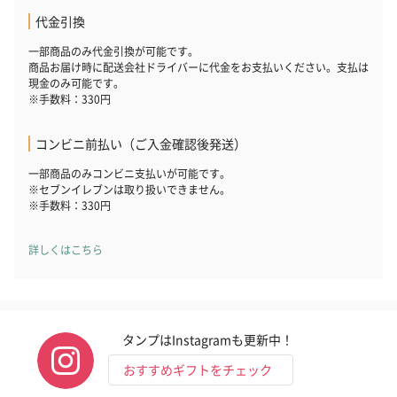
代金引換
キャンドル・お香
一部商品のみ代金引換が可能です。
キャンドル・お香を同梱してお届けいたします。
商品お届け時に配送会社ドライバーに代金をお支払いください。支払は
現金のみ可能です。
※手数料：330円
コンビニ前払い（ご入金確認後発送）
一部商品のみコンビニ支払いが可能です。
※セブンイレブンは取り扱いできません。
※手数料：330円
フラッグカプセル：イ
フラッグカプセル：イ
ショートイン
詳しくはこちら
ンセンススティック
ンセンススティック
（GRAPE AND
（END）（880円）
（St.OSMANTHUS）
（880円）
（880円）
タンプはInstagramも更新中！
お酒
おすすめギフトをチェック
お酒を同梱してお届けいたします。