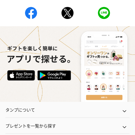
※20歳未満の方への酒類の販売はいたしません。
プレミアムビール イネ
実楽山田錦 特別純米
ジョニ－ウォ
ディット（712円）
酒（655円）
ブラック１２年（
円）
おつまみ・その他
お酒にぴったりのおつまみ・サプリを同梱してお届けいたしま
タンプについて
す。
プレゼントを一覧から探す