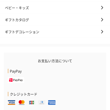
（ブルー）（748円）
（イエロー）（748円）
【Thank you】
円）
ベビー・キッズ
ギフトカタログ
ハンドタオル・ハンカチ
ギフトデコレーション
ハンドタオル・ハンカチを同梱してお届けいたします。ギフトへ
の＋αにおすすめです。
お支払い方法について
PayPay
花束ハンドタオル（ピ
花束ハンドタオル（ブ
花束ハンドタ
クレジットカード
ンク）（1,760円）
ルー）（1,760円）
ワイト）（1,7