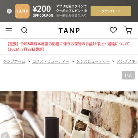
【重要】令和8年熊本地震の影響に伴うお荷物のお届け停止・遅延について
（2026年7月29日更新）
タンプホーム
>
コスメ・ビューティー
>
メンズビューティー
>
メンズスキ
1
/
10