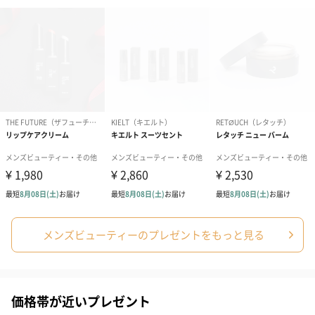
コットン巾着 【誕生
コットン巾着 【誕生
コットン巾着 
日】（グレー）M（550
日】（スモーキーピン
とう】 M（55
円）
ク）M（550円）
のしカード
商品の形質上、のしを直接添付できない商品にのし風のカードを
同梱します。
メンズビューティーのプレゼントをもっと見る
※のし下はご記入いただけません。
※カードのデザインは一部変更する場合があります。
価格帯が近いプレゼント