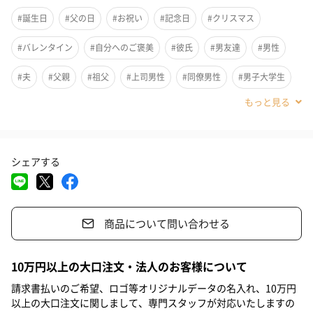
#誕生日
#父の日
#お祝い
#記念日
#クリスマス
#バレンタイン
#自分へのご褒美
#彼氏
#男友達
#男性
#夫
#父親
#祖父
#上司男性
#同僚男性
#男子大学生
#弟
#兄
#息子
#甥
#部下男性
#義父
#親戚男性
#20代前半
#20代後半
#30代
#40代
#50代
#60代
シェアする
水溶性プロテオグリカン配合で肌をすっきり整えながらしっかり
#70代
#80代
#90代
潤いを与えるローションです。顔だけでなく全身にご使用いただ
けます。頭皮の乾燥が気になる方にもおすすめです。
商品について問い合わせる
選べる2タイプ
10万円以上の大口注文・法人のお客様について
請求書払いのご希望、ロゴ等オリジナルデータの名入れ、10万円
【トナーSTRONG】
以上の大口注文に関しまして、専門スタッフが対応いたしますの