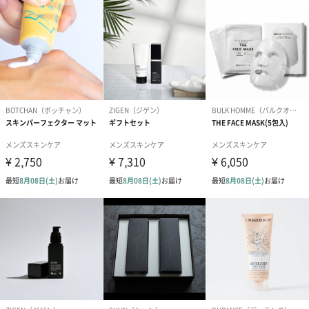
ズ
商品本体重量
126g／100ml
／内容量
製造国
日本
保存方法
極端に高温または低温の場所、直射日光の当たる場所
には保管しないでください。
使用上の注
●お肌に異常が生じていないか、よく注意してご使用く
意・使用法
ださい。
●お肌に合わないとき、即ち次のような場合には、使用
を中止してください。そのまま化粧品類の使用を続け
ますと、症状を悪化させることがありますので、お問
い合わせ先または皮膚科専門医等にご相談されること
をおすすめします。（１）使用中、赤味、はれ、かゆ
み、刺激、色抜け（白斑等）や黒ずみ等の異常があら
われた場合。（２）使用した肌に、直射日光があたっ
て（１）のような異常があらわれた場合。
●傷やはれもの、しっしん等、異常のある部位にはお使
いにならないでください。
●目に入った場合にはこすらずすぐに洗い流してくださ
い。目に異物感が残る場合は専門機関等へご相談され
ることをおすすめします。
●使用後は必ずしっかり蓋を締めてください。
●開封後はなるべくお早めにご使用ください。