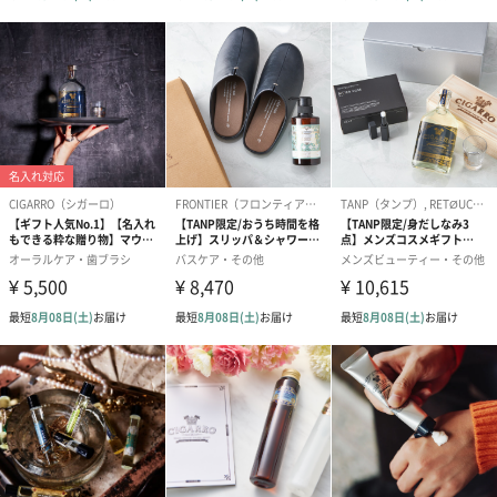
CIGARRO（シガーロ）は、男性にとってそんな日々の習慣は実は
とてもたのしい時間になり得ると考え、男性のためだけのパーソ
ナルケアブランドを誕生させたのです。
男性が気恥ずかしさを感じることなく気軽に使うことができて、
日々の作業から喜びを感じられるよう、CIGARRO（シガーロ）の
製品すべてに男心をくすぐるデザインと男性向けの演出をほどこ
しています。
「CIGARRO（シガーロ）」
「CIGARRO（シガーロ）」は、質の高い原材料でつくられ、スタ
イリッシュで、最高のシェービングや心に響くバスタイムといっ
た、日常にちょっとした喜びを与えてくれる、そんなパーソナル
ケア用品を求める男性を新たな旅へといざなうブランド。