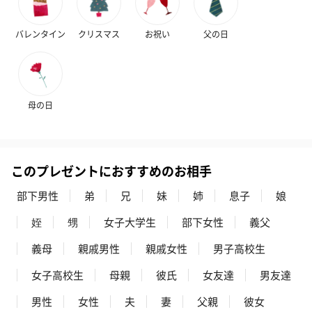
ハンドタオル・ハンカチ
ハンドタオル・ハンカチを同梱してお届けいたします。ギフトへ
バレンタイン
クリスマス
お祝い
父の日
の＋αにおすすめです。
母の日
このプレゼントにおすすめのお相手
花束ハンドタオル（ピ
花束ハンドタオル（ブ
花束ハンドタ
ンク）（1,760円）
ルー）（1,760円）
ワイト）（1,7
部下男性
弟
兄
妹
姉
息子
娘
姪
甥
女子大学生
部下女性
義父
義母
親戚男性
親戚女性
男子高校生
キャンドル・お香
女子高校生
母親
彼氏
女友達
男友達
キャンドル・お香を同梱してお届けいたします。
男性
女性
夫
妻
父親
彼女