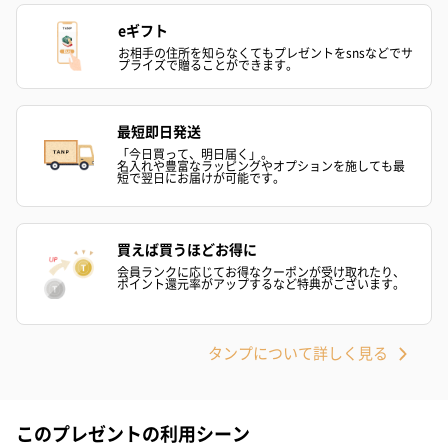
eギフト
ゼリーバウム カット
麦わらパンダバウム
3層デザート 
お相手の住所を知らなくてもプレゼントをsnsなどでサ
（レモン＆紅茶）（432
（バナナ味）（540円）
ェ〜国産フル
プライズで贈ることができます。
円）
り〜 3号（86
最短即日発送
「今日買って、明日届く」。
スキンケアグッズ
名入れや豊富なラッピングやオプションを施しても最
短で翌日にお届けが可能です。
スキンケアグッズを同梱してお届けします。
買えば買うほどお得に
会員ランクに応じてお得なクーポンが受け取れたり、
ポイント還元率がアップするなど特典がございます。
タンプについて詳しく見る
ハンドクリーム3本セッ
シャワージェル＆ハン
シャワージェ
ト【ありがとう】
ドクリーム（ピンクグ
ドクリーム（
（1,100円）
レープフルーツ）
ッシュローズ）（
このプレゼントの利用シーン