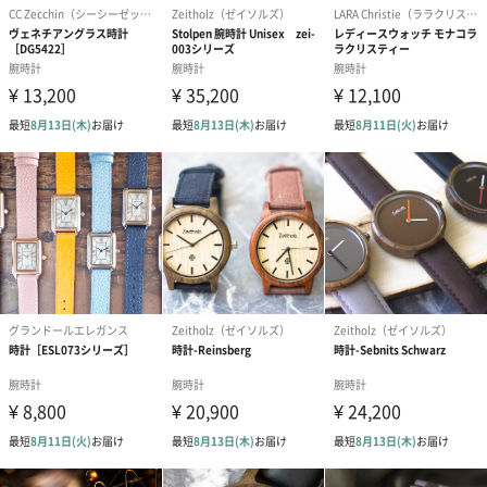
のレンズに続き、絶妙にカーブを描いたレッドのダイヤルを惹き
立たせています。ステッチの入った柔らかなレザーストラップ
は、使う人の手首にしっかりフィットします。
商品仕様
ケースサイズ：39mm
ラグ幅：18mm
ムーヴメント：3針
ダイヤル：レッド
針：ドルフィン針
ガラス：ダブルドームアクリルレンズ
ストラップ：レッド レザーストラップ
ケースカラー：ゴールド