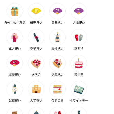
（2,145円）
円）
リラックスグッズ
自分へのご褒美
米寿祝い
喜寿祝い
古希祝い
リラックスグッズを同梱してお届けします。
成人祝い
卒業祝い
昇進祝い
親孝行
還暦祝い
送別会
退職祝い
誕生日
かき氷入浴剤4点セット
かき氷入浴剤4点セット
バスフラワー
（ブルー）（748円）
（イエロー）（748円）
【Thank you】
円）
就職祝い
入学祝い
敬老の日
ホワイトデー