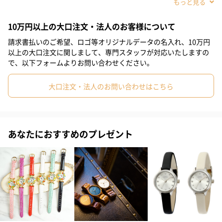
#敬老の日
#ホワイトデー
#バレンタイン
#クリスマス
10万円以上の大口注文・法人のお客様について
#お祝い
#父の日
#母の日
#部下男性
#弟
#兄
#妹
請求書払いのご希望、ロゴ等オリジナルデータの名入れ、10万円
#姉
#息子
#娘
#姪
#甥
#女子大学生
#部下女性
以上の大口注文に関しまして、専門スタッフが対応いたしますの
で、以下フォームよりお問い合わせください。
#義父
#義母
#親戚男性
#親戚女性
#男子高校生
大口注文・法人のお問い合わせはこちら
#女子高校生
#母親
#彼氏
#女友達
#男友達
#男性
#女性
#夫
#妻
#父親
#彼女
#祖母
#祖父
驚くほど壮麗な赤いダイヤルに、温かみのあるゴールドのケース
と柔らかなストラップを合わせた「ホルボーン」から、人気不動
#上司女性
#上司男性
#同僚女性
#同僚男性
#男子大学生
あなたにおすすめのプレゼント
のムーンフェイズが登場！
#10代
#20代前半
#20代後半
#30代
#40代
#50代
1965年のヘンリーのオリジナルウォッチへのオマージュで、時計
づくりの歴史を強調するような方法をもって39ミリの「ホルボー
#60代
#70代
#80代
#90代
ン」が作られました。月と曜日を表示する窓や日付表示が備わ
り、弓形のサブダイヤルがエレガントに月の満ち欠けを教えてく
れます。
クラシカルなケースは、継ぎ目なく流れるようにダブルドーム型