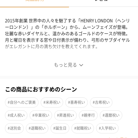
2015年創業 世界中の人々を魅了する「HENRY LONDON（ヘンリ
ーロンドン）」の「ホルボーン」から、ムーンフェイズが登場。
壮麗な赤いダイヤルと、温かみのあるゴールドのケースが特徴。
月と曜日を表示する窓や日付表示が備わり、弓形のサブダイヤル
がエレガントに月の満ち欠けを教えてくれます。
HOLBORN（HL39-LS-0426）
もっと見る
この商品におすすめのシーン
#自分へのご褒美
#米寿祝い
#喜寿祝い
#古希祝い
#成人祝い
#卒業祝い
#昇進祝い
#親孝行
#還暦祝い
#送別会
#退職祝い
#誕生日
#就職祝い
#入学祝い