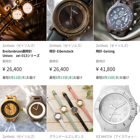
HENRY LONDON（ヘンリーロンドン）
「HENRY LONDON（ヘンリーロンドン）」は、2015年のバーゼ
ルワールドで発表され、同年10月にデビューしました。
ブランド創立と同時に世界各国のバイヤーからのラブコールを受
けて、ブランド創立から約2年であっという間に世界70か国で取扱
いがスタート。「社会現象を築いた」と言えるほどのスピード感
で、世界中にファンをつくっているブランドです。日本には2016
年10月に本格上陸したばかり。
世界のトレンドを先取りするなら、やっぱりHENRY LONDON！お
手頃価格でアンティーク風のデザインを手にできるのが魅力のひ
とつです。
ブランド誕生の背景
きっかけは、2人の若いデザイナーが、ロンドンのノッティング・
ヒル ポートペロー通りの骨董市でスイス製のヴィンテージウォッ