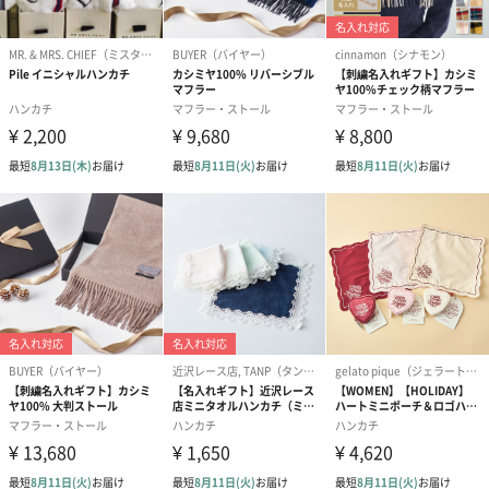
写真付きメッセージカ
写真付きメッセージカ
【誕生日】Hap
ード（680円）
ード（Thank you）ピ
Birthday ホ
ンク（680円）
刷なし）（11
包装紙
ラッピングを施してお届けいたします。
ゴールド（390円）
ピンク（390円）
グリーン（39