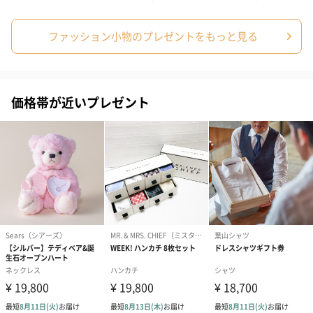
生花
ファッション小物のプレゼントをもっと見る
生花のブーケを同梱します。
※9-15時にご注文いただく場合、最短のお届け可能日が通常より
も1日遅くなります。
価格帯が近いプレゼント
シーズンブーケ（ひま
ブーケ（ホワイトグリ
ブーケ（ピン
わり）（1,880円）
ーン）（1,650円）
（1,650円）
ドライフラワー・プリザーブドフラワー
自然のお花で作ったドライフラワー・プリザーブドフラワーを同
梱します。