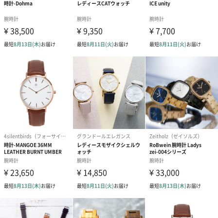
チを見つけたことでした。このヴィンテージウォッチに惚れ込ん
だデザイナーたちの想いは、やがて『この時計を現代に蘇らせた
い』とまで考えるようになり、2015年に「ヘンリーロンドン」が
誕生しました。
商品詳細情報
商品本体サイ
幅38.5mm×奥行12.5mm×高さ38.5mm
ズ
商品本体重量
50g
パッケージ内
説明書、 保証書
同梱物
パッケージ外
直方体化粧箱
装
パッケージ外
幅28.5cm×奥行6cm×高さ3cm
装サイズ
パッケージ全
249.5g