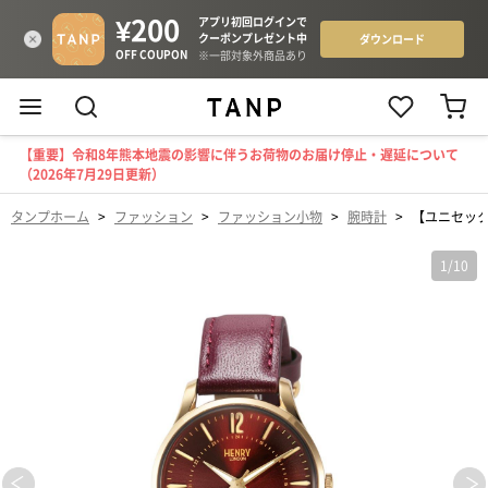
【重要】令和8年熊本地震の影響に伴うお荷物のお届け停止・遅延について
（2026年7月29日更新）
タンプホーム
>
ファッション
>
ファッション小物
>
腕時計
>
【ユニセックス
1
/
10