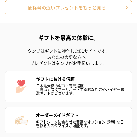
価格帯の近いプレゼントをもっと見る
アールグレイ（HAPPY
アールグレイティー
フルーツティー
BIRTHDAY TO YOU）
（660円）
円）
ギフトを最高の体験に。
（660円）
タンプはギフトに特化したECサイトです。
あなたの大切な方へ。
プレゼントはタンプがお手伝いします。
スイーツ
ギフトにおける信頼
スイーツを同梱してお届けいたします。ギフトへの＋αにおすすめ
日本最大級のギフト専門通販
です。
手厚いカスタマーサポートで柔軟な対応やバイヤー厳
選ギフトがございます。
オーダーメイドギフト
ギフトシーンに合わせた豊富なオプションで特別な日
を彩るカスタマイズが可能です。