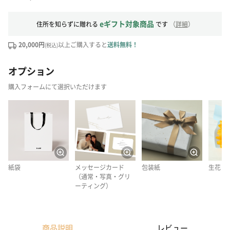
eギフト対象商品
住所を知らずに贈れる
です
（
詳細
）
20,000円
以上ご購入すると
送料無料！
(税込)
オプション
購入フォームにて選択いただけます
紙袋
メッセージカード
包装紙
生花
（通常・写真・グリ
ーティング）
商品説明
レビュー