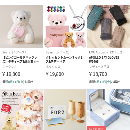
一部花材が写真と異なる場合がございます。予めご了承くださ
い。パッケージに入れてお届けします。
プリザーブドフラワー
プリザーブドフラワー
アミュレット 
ブーケ（ピンク）
ブーケ（ブルー）
ク）（1,500円
（2,580円）
（2,580円）
ぬいぐるみ
愛らしいぬいぐるみを同梱してお届けします。
誕生日・記念日・出産祝いなどのシーンにおすすめです。