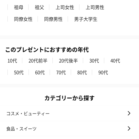
祖母
祖父
上司女性
上司男性
同僚女性
同僚男性
男子大学生
フラッグカプセル：イ
フラッグカプセル：イ
ショートイン
このプレゼントにおすすめの年代
ンセンススティック
ンセンススティック
（GRAPE AND
（END）（880円）
（St.OSMANTHUS）
（880円）
10代
20代前半
20代後半
30代
40代
（880円）
50代
60代
70代
80代
90代
カテゴリーから探す
コスメ・ビューティー
食品・スイーツ