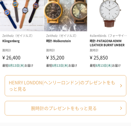
体重量
製造国
中国
素材
ケース素材：SS
バンド素材：ラムレザー
ガラス素材：風防
仕様
ムーブメント：クォーツ
防水：3気圧防水
商品オプション情報
HENRY LONDON(ヘンリーロンドン)のプレゼントをも
っと見る
紙袋
お渡し用の紙袋です。
商品に合わせたサイズをお届けします。
腕時計のプレゼントをもっと見る