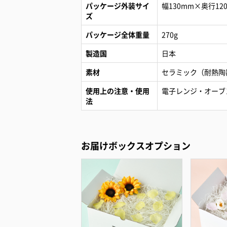
パッケージ外装サイ
幅130mm×奥行12
ズ
パッケージ全体重量
270g
製造国
日本
素材
セラミック（耐熱陶
使用上の注意・使用
電子レンジ・オーブ
法
お届けボックスオプション