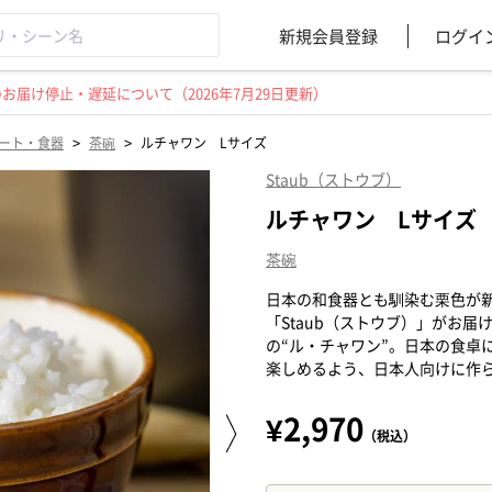
新規会員登録
ログイ
届け停止・遅延について（2026年7月29日更新）
>
>
ート・食器
茶碗
ルチャワン Lサイズ
Staub（ストウブ）
ルチャワン Lサイズ
茶碗
日本の和食器とも馴染む栗色が
「Staub（ストウブ）」がお
の“ル・チャワン”。日本の食卓
楽しめるよう、日本人向けに作られた
¥2,970
（税込）