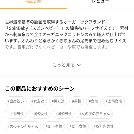
商品説明
レビュー
世界最高基準の認証を取得するオーガニックブランド
「SpinBaby（スピンベビー）」の綿毛布ハーフサイズです。素材
から刺繍糸まで全てオーガニックコットンのみで職人が仕上げて
います。ふんわりと柔らかく赤ちゃんの足先まで包み込むサイズ
です。自宅だけでなくベビーカーや車でも活躍します。
オーガニックコットンのハーフサイズ毛布
もっと見る
クラウドファンディングから誕生！
この商品におすすめのシーン
認定工場で丁寧に仕上げた、上質なオーガニックコットンの毛布
です。ハーフサイズなので、お子さまを首元から足先までしっか
#出産祝い
#女友達
#男友達
#男性
#女性
#上司女性
り覆うことができます。化学繊維特有の肌触りが苦手な方や、静
#上司男性
#同僚女性
#同僚男性
#女の子の赤ちゃん
電気が気になる方にも快適な寝心地をお届けします。
#男の子の赤ちゃん
#部下男性
#部下女性
#取引先男性