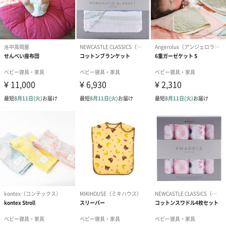
長く使えるオーガニック素材の贅沢ギフト
かさばらないハーフサイズのオーガニックコットン毛布は、シン
プルなデザインで長く愛用いただけます。お子様だけでなく、大
人もひざ掛けとして使ったり、外出先でのおむつ替えマットとし
ても重宝します。上質な安心素材のベビーギフトをプレゼントし
てみませんか。
商品詳細情報
本体サイズ
幅900mm×奥行15mm×高さ1200mm
本体重量
600g
パッケージ外
直方体化粧箱
装
パッケージ外
幅320mm×奥行230mm×高さ90mm
装サイズ