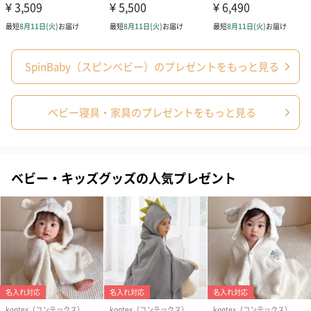
パッケージ全
900g
体重量
製造国
日本
SpinBaby（スピンベビー）のプレゼントをもっと見る
素材
綿100％（オーガニックコットン）
対応可能オプ
【有料オプション】
ション
・紙袋
ベビー寝具・家具のプレゼントをもっと見る
・包装紙での包装
・メッセージカード（Happy Birthday、For you、出
産祝い、個別メッセージも可）
・刺繍（オーガニックコットン刺繍。オーガニック認
定を受けた糸のみ使用します。お名前は英語、ひらが
なのみ対応。納期は約2週間）
ベビー・キッズグッズの人気プレゼント
【無料オプション】
・熨斗（御祝い、寿、御出産御祝、御結婚御祝、内祝
い、御礼）
・熨斗下の名入れ（未記入は空白で対応）
商品オプション情報