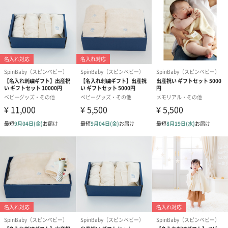
認定工場で丁寧に仕上げています
毎年オーガニック国際基準の検査を受けて合格した日本国内の認
定工場で製作しています。織り、縫製、刺繍の工程まで全てを熟
練した職人が一つ一つ丁寧に仕上げています。
徹底した品質管理
5つの繊維基準
塩素系漂白剤、ホルマリン、蛍光増は組材、特定アミンを含むア
ゾ染料、合成海面活性剤の5つの成分は一切使用していません。ま
た、繊維に有害物質が含まれていないか丁寧にチェックしていま
す。