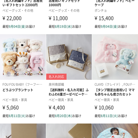
ブラックライトでの品質汚染検査
染色を行っていないので、ブラックライトを当てても蛍光しませ
ん。蛍光している製品はオーガニック商品として販売していませ
ん。
丈夫で長持ちするデザイン
毎日使うものだから丈夫で長持ちするように各所の補強ステッチ
や二重ステッチを施しています。洗濯機で何回洗っても安心で
す。さりげないワンポイント刺繍も可愛らしいですね。
名入れで世界に一つのオリジナルギフトに