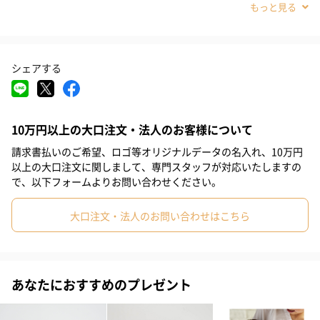
#取引先女性
#親戚男性
#親戚女性
#20代前半
#20代後半
綿毛布について
#30代
#40代
#0-1歳
#2歳
綿毛布は、綿（コットン）から作られた毛布で、起毛処理を施し
シェアする
織りあげているのでボリュームがあります。1年を通してお使いい
ただけ、ご自宅での洗濯ができるのでいつでも清潔に保つことが
できます。静電気や毛玉も付きにくく、優しい肌触りを実感いた
10万円以上の大口注文・法人のお客様について
だけます。
請求書払いのご希望、ロゴ等オリジナルデータの名入れ、10万円
以上の大口注文に関しまして、専門スタッフが対応いたしますの
で、以下フォームよりお問い合わせください。
オーガニック認定商品
大口注文・法人のお問い合わせはこちら
「SpinBaby（スピンベビー）」のオーガニック商品は、日本でも
珍しい認証済みのオーガニックコットンを使用しています。縫い
糸、刺繍、ロゴの入ったタグまで全て世界最高水準のオーガニッ
あなたにおすすめのプレゼント
ク認証を取得しています。洗う度にふんわりとした心地よさが増
していきます。