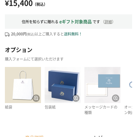
¥15,400
（税込）
eギフト対象商品
住所を知らずに贈れる
です
（
詳細
）
20,000円
以上ご購入すると
送料無料！
(税込)
オプション
購入フォームにて選択いただけます
紙袋
包装紙
メッセージカードの
オーガ
種類
ン刺繍