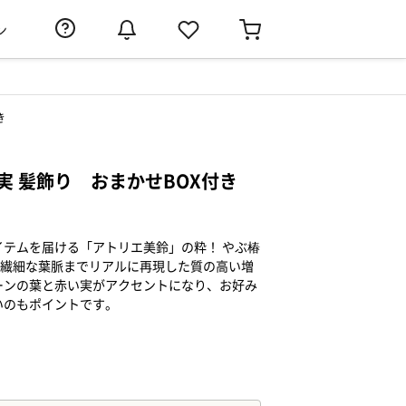
ン
き
い実 髪飾り おまかせBOX付き
テムを届ける「アトリエ美鈴」の粋！ やぶ椿
の繊細な葉脈までリアルに再現した質の高い増
ーンの葉と赤い実がアクセントになり、お好み
いのもポイントです。