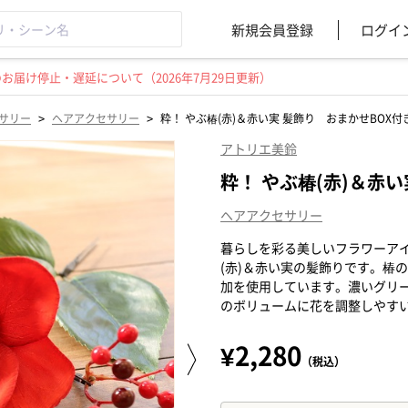
新規会員登録
ログイ
届け停止・遅延について（2026年7月29日更新）
>
>
サリー
ヘアアクセサリー
粋！ やぶ椿(赤)＆赤い実 髪飾り おまかせBOX付
アトリエ美鈴
粋！ やぶ椿(赤)＆赤
ヘアアクセサリー
暮らしを彩る美しいフラワーアイ
(赤)＆赤い実の髪飾りです。椿
加を使用しています。濃いグリ
のボリュームに花を調整しやす
¥2,280
（税込）