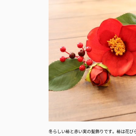
冬らしい椿と赤い実の髪飾りです。椿は花び