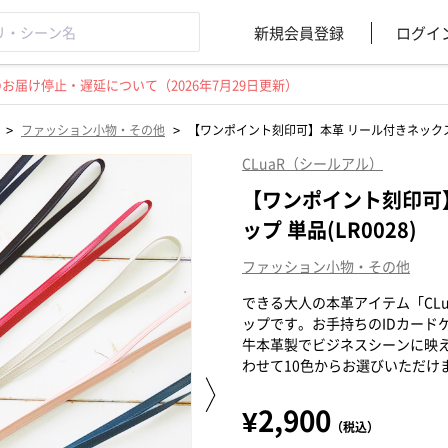
新規会員登録
ログイ
届け停止・遅延について（2026年7月29日更新）
>
>
ファッション小物・その他
【ワンポイント刻印可】本革 リール付きネックストラ
CLuaR（シールアル）
【ワンポイント刻印可
ップ 単品(LR0028)
ファッション小物・その他
できる大人の本革アイテム「CL
ップです。お手持ちのIDカード
牛本革製でビジネスシーンに映
わせて10色からお選びいただけ
¥2,900
（税込）