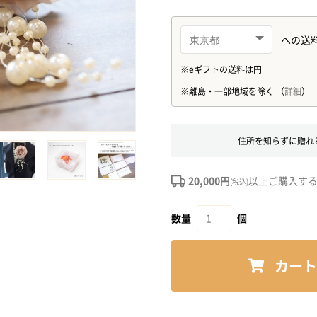
住所を知らずに贈れ
20,000円
以上ご購入す
(税込)
数量
個
カート