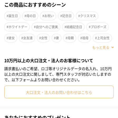
この商品におすすめのシーン
#誕生日
#母の日
#お祝い
#記念日
#クリスマス
#ホワイトデー
#自分へのご褒美
#結婚記念日
#プロポーズ
#彼女
#女友達
#女性
#妻
#母親
#祖母
#上司女性
#同僚女性
#女子大学生
#妹
#姉
#娘
#姪
10万円以上の大口注文・法人のお客様について
#部下女性
#義母
#親戚女性
#20代前半
#20代後半
請求書払いのご希望、ロゴ等オリジナルデータの名入れ、10万円
#30代
#40代
#50代
#60代
#70代
#80代
#90代
以上の大口注文に関しまして、専門スタッフが対応いたしますの
で、以下フォームよりお問い合わせください。
大口注文・法人のお問い合わせはこちら
あなたにおすすめのプレゼント