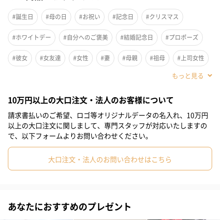
#誕生日
#母の日
#お祝い
#記念日
#クリスマス
#ホワイトデー
#自分へのご褒美
#結婚記念日
#プロポーズ
#彼女
#女友達
#女性
#妻
#母親
#祖母
#上司女性
#同僚女性
#女子大学生
#妹
#姉
#娘
#姪
10万円以上の大口注文・法人のお客様について
#部下女性
#義母
#親戚女性
#20代前半
#20代後半
請求書払いのご希望、ロゴ等オリジナルデータの名入れ、10万円
#30代
#40代
#50代
#60代
#70代
#80代
#90代
以上の大口注文に関しまして、専門スタッフが対応いたしますの
で、以下フォームよりお問い合わせください。
大口注文・法人のお問い合わせはこちら
あなたにおすすめのプレゼント