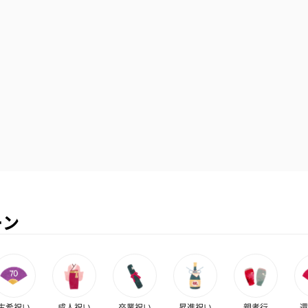
ーン
古希祝い
成人祝い
卒業祝い
昇進祝い
親孝行
還