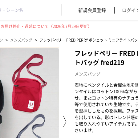
新規会員登録
ログイ
届け停止・遅延について（2026年7月29日更新）
>
>
ン
メンズバッグ
フレッドペリー FRED PERRY ポシェット ミニフライトバッグ 
フレッドペリー FRED
トバッグ fred219
メンズバッグ
表地にベンタイルと合繊生地を
ンタイルはコットン100%なが
せ、またコットン特有のナチュ
等で使用されていた生地です。テー
を型押ししたものを採用。ファ
を出している。形はトレンド感
も取り入れやすいアイテムです
さいませ。