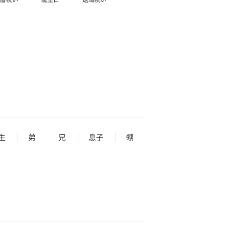
生
弟
兄
息子
甥