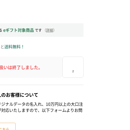
eギフト対象商品
る
です
（
詳細
）
ると
送料無料！
扱いは終了しました。
人のお客様について
ジナルデータの名入れ、10万円以上の大口注
が対応いたしますので、以下フォームよりお問
こちら