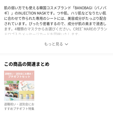
肌の弱い方でも使える韓国コスメブランド「BANOBAGI（バノバ
ギ）」のINJECTION MASKです。つや肌、ハリ肌などなりたい肌
に合わせて作られた専用のシートには、美容成分がたっぷり配合
されています。ぴったり密着するので、成分が肌の奥まで浸透し
ます。4種類のマスクからお選びください。CREE`MAREのブラン
ドロゴ入りメッセージカードを同梱いたします。
もっと見る
肌タイプに合わせてケアできるビタミンマスク
この商品の関連まとめ
活力のない肌のことを考え肌への刺激を最小化したビタミンマス
クです。肌刺激テスト済※なので、安心してお使いいただけま
す。肌に直接触れるものだから、柔らかい100％ピュアコットンシ
ートを採用しています。なりたい肌に合わせて4種類からお選びく
ださい。
※全ての方に皮膚刺激が発生しないということではありません。
退職祝い・送別会にお
すすめプチギフト特集