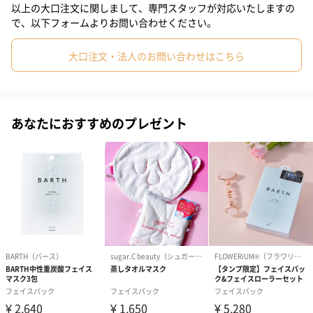
ミルクタイプなので、夜におすすめです。植物由来の繊維シート
以上の大口注文に関しまして、専門スタッフが対応いたしますの
を使用しています。お肌を柔らかく包み、蒸発を防いで潤いをし
で、以下フォームよりお問い合わせください。
っかり届けます。
（キイチゴ果実エキス・αリポ酸由来成分・セイヨウヤブイチゴ果
大口注文・法人のお問い合わせはこちら
実エキス・アサイヤシ果実エキス）
あなたにおすすめのプレゼント
かさついた肌にツヤを与えたい方、ハリ感と透明感が欲しい方に
おすすめです。
BABY FACE INJECTION MASK
たるんで垂れ下がった肌を赤ちゃんのようなハリ肌に導くエイジ
ングケア*4マスクです。5つのこだわり成分※でお肌をもちもち
に。さらに天然オイル成分配合で保湿効果があります。ミルクタ
イプなので、夜におすすめです。天然コットンシートでしっかり