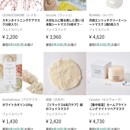
分ティーツリー葉エキス配合で肌トラブルをケアします。
ウォータータイプなので、朝の使用におすすめです。マスク生地
は竹炭シートを使用しているので、肌の状態を整えて水分バラン
スをサポートします。
※ハチミツエキス、ヒアルロン酸Na、セイヨウハッカ葉エキス、
レモン果実エキス
かさつきケアをしたい方、日中の乾燥が気になる方、ベースメイ
クの仕上がりを高めたい方におすすめです。
WHITE JADE INJECTION MASK
乾燥でくすんだお肌を明るく導く白玉ツヤマスクです。4つのうる