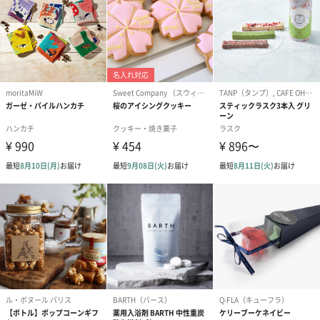
●液が目に入らないように注意してください。目に入っ
た場合は直ちに洗い流して下さい。
●乳幼児の手が届かない場所に保管してください。
●高温多湿、直射日光の当たる場所での保管は避けてく
ださい。
対応可能オプ
【無料オプション】
ション
・紙袋
【有料オプション】
・ギフトボックス
注意事項
「オイル」などの成分を含む商品は、航空危険物に含
まれるため航空機に搭載することができません。その
ため離島などの航空便を使用する地域にお住まいのか
たへお届けの場合は、船便に変更するため1週間前後お
届けが遅くなる可能性がございます。
商品オプション情報
紙袋