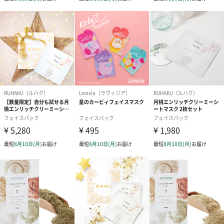
おい成分※でしっとり柔らか、輝く印象肌に導きます。さらに竹
水*3含有で水分・及び保湿効果があり、エッセンスの潤い成分を
しっかり届けます。
ウォータータイプなので、朝の使用におすすめです。マスク生地
は低刺激テンセルシートを使用しているので、シルクのように柔
らかくピタッと密着します！
※アスコルビン*1、グルタチオ*1、ナイアシンアミド*2、乳タン
パクエキス*2
*1整肌成分、*2保湿成分
乾燥とくすみが気になる方、明るくみずみずしい肌を目指す方に
おすすめです。