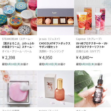
をもとの導きだしたアイテムを揃えています。また、お肌に刺激
を与えないことに徹底し、敏感肌でも使用できる処方にこだわっ
ています。
商品詳細情報
本体サイズ
幅124mm×奥行1mm×高さ200mm
本体重量
25g
パッケージ外
パッケージリニューアル商品をお届けします。
装
※イメージ画像参照、成分に変わりはございません。
製造国
韓国
保存方法
直射日光を避け、常温で保存してください。
お届けからの
1年以上
使用期限
原材料
【ANTI-OXIDANT INJECTION MASK】