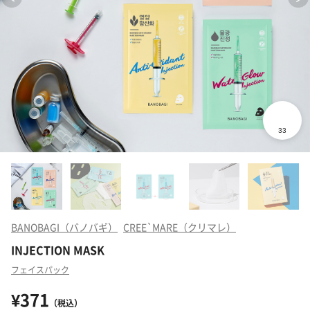
BANOBAGI（バノバギ）
CREE`MARE（クリマレ）
INJECTION MASK
フェイスパック
¥371
（税込）