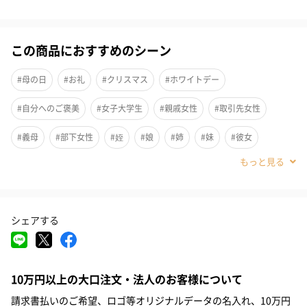
イキイキとした肌になりたい方にぴったり
この商品におすすめのシーン
幅広い年代の方に好評をいただいておりますが、特に20～30代の
メイクや韓国コスメが好きな女性に人気です。１枚でちょっとし
#母の日
#お礼
#クリスマス
#ホワイトデー
たお礼にしたり、数枚まとめてご家族や恋人へのプレゼントにす
#自分へのご褒美
#女子大学生
#親戚女性
#取引先女性
るのも良いですね。
#義母
#部下女性
#姪
#娘
#姉
#妹
#彼女
#同僚女性
#上司女性
#祖母
#母親
#妻
#女性
選べる効果は4種類
#女友達
#10代
#20代前半
#20代後半
#30代
#40代
ANTI-OXIDANT INJECTION MASK
シェアする
#50代
#60代
#70代
#80代
#90代
荒れてカサカサしたお肌にツヤと保湿を補ってくれる充電マスク
です。4つの整肌成分でお肌を明るく導きます。さらに加水分解コ
ラーゲン含有で保湿効果も抜群！
10万円以上の大口注文・法人のお客様について
請求書払いのご希望、ロゴ等オリジナルデータの名入れ、10万円