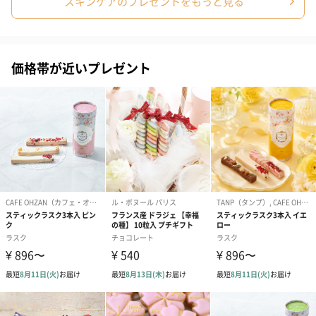
スキンケアのプレゼントをもっと見る
【WATER GLOW INJECTION MASK】
水、グリセリン、メチルプロパンジオール、ナイアシ
ンアミド、１，２－ヘキサンジオール、ヒドロキシア
セトフェノン、カルボマー、アラントイン、乳タンパ
クエキス、ダイサンチク水、（アクリル酸ヒドロキシ
エチル／アクリロイルジメチルタウリンＮａ）コポリ
価格帯が近いプレゼント
マー、アルギニン、キサンタンガム、ＥＤＴＡ－２Ｎ
ａ、カンゾウ根エキス、アスコルビン酸、グルタチオ
ン
【WHITE JADE INJECTION MASK】
水、グリセリン、メチルプロパンジオール、ナイアシ
ンアミド、１，２－ヘキサンジオール、ヒドロキシア
セトフェノン、カルボマー、アラントイン、乳タンパ
クエキス、ダイサンチク水、（アクリル酸ヒドロキシ
エチル／アクリロイルジメチルタウリンＮａ）コポリ
マー、アルギニン、キサンタンガム、ＥＤＴＡ－２Ｎ
ａ、カンゾウ根エキス、アスコルビン酸、グルタチオ
ン
使用上の注意
●お肌に異常が生じていないかよく注意して使用してく
点・使用方法
ださい。ご使用中または使用後、直射日光による赤
み・はれ・かゆみ・刺激・色抜け(白斑等)や黒ずみ等
の異常が出た場合、使用を中止し、皮膚専門医にご相
談ください。
●傷、はれもの、湿疹等の異常があるところには使わな
いでください。