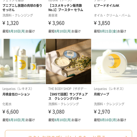
水、グリセリン、DPG、ナイアシンアミド、トリ（カ
プリル酸／カプリン酸）グリセリル、ステアリン酸グ
リセリル、１，２－ヘキサンジオール、エチルヘキサ
ン酸セチル、ジステアリン酸ポリグリセリル－３メチ
ルグルコース、ヒドロキシアセトフェノン、パンテノ
ール、ヒアルロン酸Ｎａ、キサンタンガム、（アクリ
ロイルジメチルタウリンアンモニウム／ＶＰ）コポリ
マー、アラントイン、アデノシン、ＥＤＴＡ－２Ｎ
ａ、アセチルヘキサペプチド－８、トリペプチド－１
銅、エーデルワイスカルス培養エキス、グリシン、セ
リン、グルタミン酸、ヒマワリ種子油、アスパラギン
酸、ロイシン、アラニン、リシン、アルギニン、チロ
シン、フェニルアラニン、トレオニン、プロリン、バ
リン、イソロイシン、ヒスチジン、メチオニン、シス
テイン、ダイズ油、ベニノキ種子油、トコフェロール
【BABY FACE INJECTION MASK】
水、グリセリン、メチルプロパンジオール、ナイアシ
ンアミド、１，２－ヘキサンジオール、ヒドロキシア
セトフェノン、カルボマー、アラントイン、ヒアルロ
ン酸Na、セイヨウハッカ葉エキス、ハチミツエキス、
ティーツリー葉エキス、（アクリル酸ヒドロキシエチ
ル／アクリロイルジメチルタウリンＮａ）コポリマ
ー、アルギニン、キサンタンガム、アデノシン、ＥＤ
ＴＡ－２Ｎａ、カンゾウ根エキス、レモン果実エキス