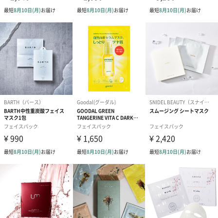
した密着して、お肌の弾力をサポートします。
※アセチルヘキサペプチド-8*2、エーデルワイスカルス培養エキ
ス*3、トリペプチド-1銅*1、トコフェロール*1、アミノ酸複合体
*1
*1整肌成分 *2保湿成分 *3ダイサンチク水（整肌成分） *4年
齢に応じたケア
ピンっと引きあがったようなハリが欲しい方、高保湿マスクをお
探しの方におすすめです。
WATER GLOW INJECTION MASK
荒れてカサカサしたお肌に水分と保湿を与えてくれるマスクで
す。４つの保湿成分※配合で保湿効果があります。さらに整肌成