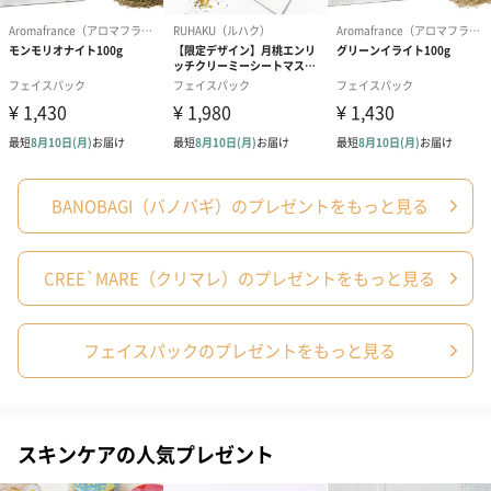
新しいパッケージでお届け
パッケージリニューアルした商品をお届けします。成分に変わり
はございません。
BANOBAGI（バノバギ）のプレゼントをもっと見る
「BANOBAGI（バノバギ）」
韓国ではもちろん、世界で展開されているバノバギの経験をもと
CREE`MARE（クリマレ）のプレゼントをもっと見る
に導きだしたアイテムを展開するブランドです。皮膚刺激テスト
済み*なのでお肌が弱い方でもご使用いただけます。
フェイスパックのプレゼントをもっと見る
*全ての方に皮膚刺激が発生しないということではありません。
「バノバギ」コスメの魅力
スキンケアの人気プレゼント
皮膚科専門医が開発に携わり、「バノバギ」美容整形外科の経験