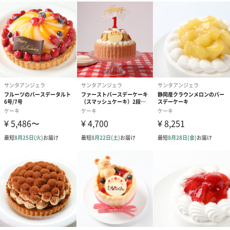
1枚無料でお付けいたします
happybirthdayとおたんじょうびおめでとうのチョコレートプレ
ートには○○くん○○ちゃん 程度の文字が入れられます。バースデー
以外のご用途に右下の無地のチョコプレートも ご用意していま
す。 無地のチョコプレートは20文字まで入ります。
happybirthdayのチョコプレートは名入れの指定がないお客様用
のバースデーチョコプレートです。
商品詳細情報
本体サイズ
＜6号／5～6人分サイズ＞
幅170mm×奥行170mm×高さ45mm
＜7号／6～7人分サイズ＞