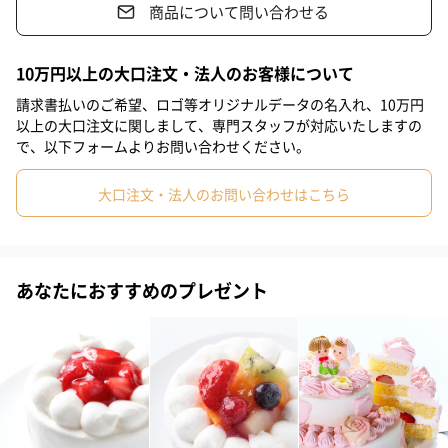
商品について問い合わせる
#ホワイトデー
#敬老の日
#入学祝い
#就職祝い
#引っ越し祝い
#自分へのご褒美
#部下男性
#弟
#兄
タルトの土台となるサクサク生地はパートシュクレ（ビスケット
10万円以上の大口注文・法人のお客様について
生地）を仕込んで軽く焼き上げ、その生地の中にアーモンド生地
#妹
#姉
#息子
#娘
#姪
#甥
#女子大学生
請求書払いのご希望、ロゴ等オリジナルデータの名入れ、10万円
（クレーム・オー・ダマンド）を流し入れました。さらにタルト
以上の大口注文に関しまして、専門スタッフが対応いたしますの
#部下女性
#義父
#義母
#取引先男性
#取引先女性
生地を焼き上げてアーモンドの香ばしいリッチな風味とテイスト
で、以下フォームよりお問い合わせください。
を加えた二重構造のタルト生地に仕上げております。
#親戚男性
#親戚女性
#母親
#彼氏
#女友達
#男友達
大口注文・法人のお問い合わせはこちら
#男性
#女性
#夫
#妻
#父親
#彼女
#祖母
艶やかでとろみがあり、シルクのような滑らかなカスタードクリ
#祖父
#上司女性
#上司男性
#同僚女性
#同僚男性
ームの中には、天然のマダガスカル産バニラビーンズを使用して
あなたにおすすめのプレゼント
いますのでバニラの自然な香りをお楽しみいただけます。
#男子大学生
#10代
#20代前半
#20代後半
#30代
#40代
#50代
#60代
#70代
#80代
#90代
タルトの品質を決定するもう一つのクリームが生クリームです。
サンタアンジェラのタルトには北海道産最高グレード十勝の純生
クリームブレンドを贅沢に使っています。コクがあり滑らかで口