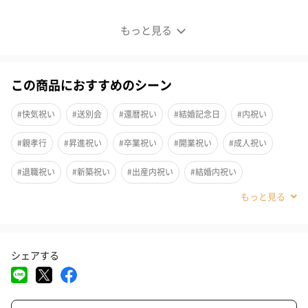
アップルマンゴーたっぷり、リッチな味わい！
もっと見る
この商品におすすめのシーン
#快気祝い
#送別会
#還暦祝い
#結婚記念日
#内祝い
#親孝行
#昇進祝い
#卒業祝い
#開業祝い
#成人祝い
#退職祝い
#新築祝い
#出産内祝い
#結婚内祝い
#その他内祝い
#法人
#お歳暮
#古希祝い
#喜寿祝い
#米寿祝い
#お中元
#結婚祝い
#出産祝い
#母の日
シェアする
#父の日
#お祝い
#お礼
#記念日
#パーティー
メキシコ産完熟マンゴーを当店こだわりタルトにたっぷりとのせ
て、中にはタルト専用のバニラカスタードと北海道十勝産最高級
#サプライズ
#誕生日
#クリスマス
#バレンタイン
ブレンド生クリームを詰めて仕上げました。