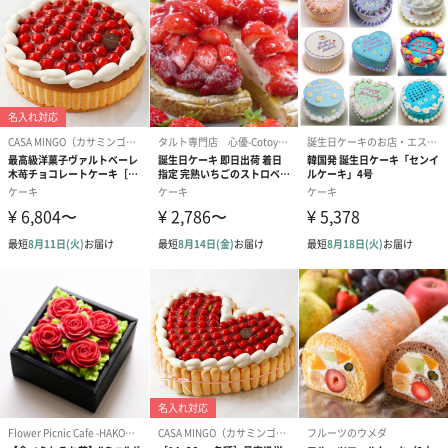
製造国（製造
日本（埼玉県）
県）
保存方法
冷凍-18℃以下で保存
配送方法
クール便（冷凍-18℃以下）
原材料
乳等を主原料とする食品・糖類（砂糖・水飴）・小麦
粉・卵・マンゴー・牛乳・アーモンドプードル・植物
油脂・食用精製加工油脂・発酵バター・発酵乳・ショ
ートニング・コーンスターチ・アプリコット果汁・
塩・バニラビーンズ /乳化剤、香料、酸化防止剤（ビ
タミンE)、酸味料（クエン酸）、着色料（カロチン・
クチナシ黄色素）、ゲル化剤（ペクチン）（レモン・
ライム・グレープフルーツ由来）、保存料（ソルビン
酸K）、安定剤（塩化カルシウム）、ph調整剤
お届けからの
発送日より冷凍-18℃以下の保存で14日
賞味期限
アレルゲン
小麦、乳、卵 、大豆、アーモンド