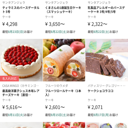
幅200mm×奥行200mm×高さ45mm
本体重量
＜6号／5～6人分サイズ＞
825g
＜7号／6～7人分サイズ＞
1075g
パッケージ内
メッセージチョコプレート
同梱物
5本入りキャンドル
ケーキのお召し上がり方説明書
パッケージ外
直方体紙箱
装
パッケージサ
＜6号／5～6人分サイズ＞
イズ
幅221mm×奥行221mm×高さ120mm
＜7号／6～7人分サイズ＞
幅250mm×奥行250mm×高さ135mm
全体重量
＜6号／5～6人分サイズ＞
1075g
＜7号／6～7人分サイズ＞
1440g