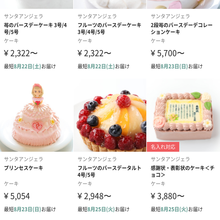
どけのいい風味豊かなこのホイップクリームはバニラカスタード
と合わせることで一段と味に深みが増して、品質の違いを実感し
ていただけると確信しております。
生地も入れて数えると6層構造にもなるリッチなマンゴータルト。
マンゴー好きな方のバースデーケーキにぜひご利用ください。
豊富なサイズバリエーション
・5号／3～4人分サイズ
・6号／5～6人分サイズ
・7号／6～7人分サイズ
選べるチョコレートプレート