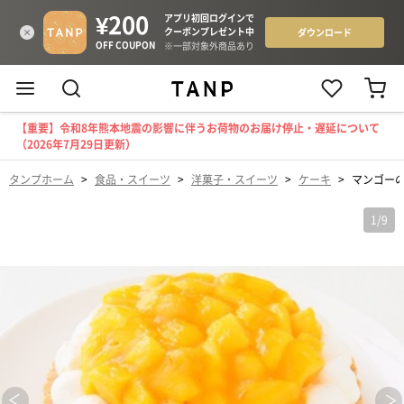
【重要】令和8年熊本地震の影響に伴うお荷物のお届け停止・遅延について
（2026年7月29日更新）
タンプホーム
>
食品・スイーツ
>
洋菓子・スイーツ
>
ケーキ
>
マンゴーの
1
/
9