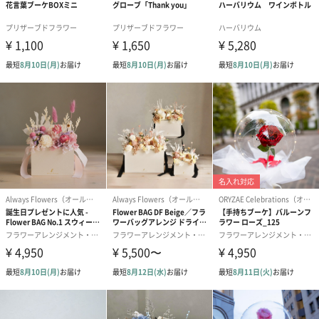
上がる花びらのようにひとりひとりの飛躍を願うお花のプロダク
トブランドです。ハーバリウムを中心に、お花にまつわるインテ
リア、コスメ、アクセサリーなど、暮らしが楽しくなるアイテム
を提案しています。
手にとったひとの人生が、すこし上向きになりますように…
商品詳細情報
本体サイズ
幅190mm×奥行340mm×高さ85mm
本体重量
約180g
パッケージ外
ビニール袋
装
製造国（製造
日本（熊本）
県）
保存方法
・天然草花を使用しているため、紫外線や熱、酸化等
の原因で自然退色する場合がございます。