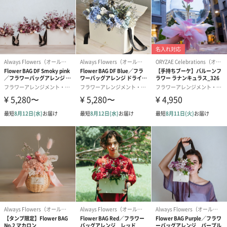
・直射日光のあたるところや高温多湿の場所、火気の
近くには置かないで下さい。
使用上の注
・商品外装に貼付の注意書きをご熟読の上、ご利用下
意・使用法
さい。
・使用しているお花には個体差がございます。また、1
点1点手作りしておりますので、花材の配置も若干異な
ります。あらかじめご了承下さい。
・湿度が高くなると染料が壁や衣服を汚す恐れがあり
ます。また、直接染料に触れて皮膚や目に異常を感じ
た時は、すぐに医師に相談し診察を受けてください。
・防虫加工をしてお届けしておりますが、自然素材の
ため虫にご注意ください。
素材・原材料
外装：プラ
内容物：花材
注意事項
・一点ずつ手作りであり、自然のものを使用している
ため色合いや形には個体差があります。
また、実物に近い色の写真を使用しておりますが、ご
使用の液晶画面により実物の色と異なって見える場合
がございます。