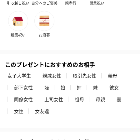
引っ越し祝い
自分へのご褒美
親孝行
開業祝い
いぶりがっことチーズ
ごろっとうまみ チーズ
しょっつるナッ
のオイル漬（981円）
のオイル漬（塩麹&レモ
円）
ン）（981円）
新築祝い
お歳暮
このプレゼントにおすすめのお相手
女子大学生
親戚女性
取引先女性
義母
部下女性
姪
娘
姉
妹
彼女
同僚女性
上司女性
祖母
母親
妻
女性
女友達