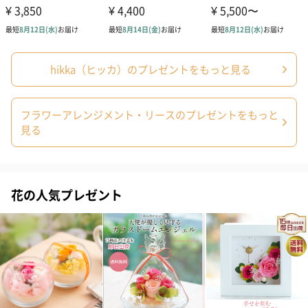
梱します。
一部花材が写真と異なる場合がございます。予めご了承くださ
い。パッケージに入れてお届けします。
hikka（ヒッカ）のプレゼントをもっと見る
フラワーアレンジメント・リースのプレゼントをもっと
見る
プリザーブドフラワー
プリザーブドフラワー
アミュレット 
ブーケ（ピンク）
ブーケ（ブルー）
ク）（1,500円
花の人気プレゼント
（2,580円）
（2,580円）
ぬいぐるみ
愛らしいぬいぐるみを同梱してお届けします。
誕生日・記念日・出産祝いなどのシーンにおすすめです。