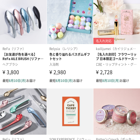
ゼリーバウム カット
麦わらパンダバウム
3層デザート 
（レモン＆紅茶）（432
（バナナ味）（540円）
ェ〜国産フル
円）
り〜 3号（86
スキンケアグッズ
スキンケアグッズを同梱してお届けします。
ハンドクリーム3本セッ
シャワージェル＆ハン
シャワージェ
ト【ありがとう】
ドクリーム（ピンクグ
ドクリーム（
（1,100円）
レープフルーツ）
ッシュローズ）（