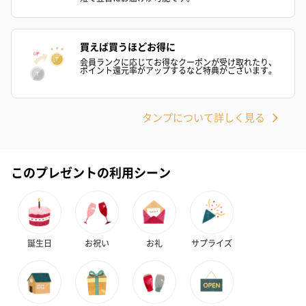
買えば買うほどお得に
会員ランクに応じてお得なクーポンが受け取れたり、
プレミアムビール イネ
酔鯨 純米吟醸 吟麗
実楽山田錦 
ポイント還元率がアップするなど特典がございます。
ディット（712円）
（704円）
酒（655円）
タンプについて詳しく見る
おつまみ・その他
お酒にぴったりのおつまみ・サプリを同梱してお届けいたしま
このプレゼントの利用シーン
す。
誕生日
お祝い
お礼
サプライズ