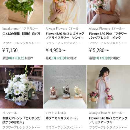
生花
生花のブーケを同梱します。
※9-15時にご注文いただく場合、最短のお届け可能日が通常より
も1日遅くなります。
シーズンブーケ（ひま
ブーケ（ホワイトグリ
ブーケ（ピン
わり）（1,880円）
ーン）（1,650円）
（1,650円）
ドライフラワー・プリザーブドフラワー
自然のお花で作ったドライフラワー・プリザーブドフラワーを同