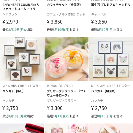
（2,145円）
円）
リラックスグッズ
リラックスグッズを同梱してお届けします。
かき氷入浴剤4点セット
かき氷入浴剤4点セット
バスフラワー
（ブルー）（748円）
（イエロー）（748円）
【Thank you】
円）