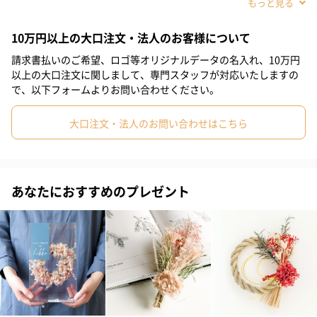
#姪
#娘
#姉
#妹
#彼女
#同僚女性
#上司女性
10万円以上の大口注文・法人のお客様について
#祖母
#母親
#妻
#女性
#女友達
#20代前半
請求書払いのご希望、ロゴ等オリジナルデータの名入れ、10万円
#20代後半
#30代
#50代
#60代
#70代
#80代
以上の大口注文に関しまして、専門スタッフが対応いたしますの
プリザーブドフラワーやドライフラワーを贅沢にあしらったカジ
で、以下フォームよりお問い合わせください。
ュアルで華やかなお正月飾りです。引っ掛けることができるよう
#90代
#40代
になっていますので、玄関やお部屋に飾って良いお年をお迎えく
大口注文・法人のお問い合わせはこちら
ださい。お正月だけの限定デザインです。
あなたにおすすめのプレゼント
5種類からお選びいただけます
RED
PINK