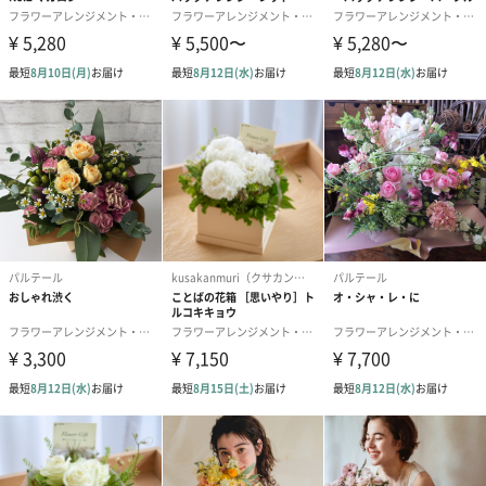
商品オプション情報
メッセージカード（通常・写真・グリーティング）
誕生日や結婚祝い・出産祝いなど、様々なシーンのメッセージカ
ードを同梱します。
メッセージカードや封筒のデザインは一部変更する場合がありま
す。
写真付きメッセージカ
写真付きメッセージカ
【誕生日】Hap
ード（680円）
ード（Thank you）ピ
Birthday ホ
ンク（680円）
刷なし）（11