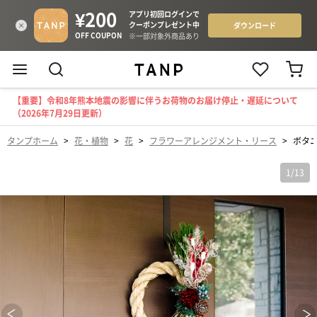
【重要】令和8年熊本地震の影響に伴うお荷物のお届け停止・遅延について
（2026年7月29日更新）
タンプホーム
>
花・植物
>
花
>
フラワーアレンジメント・リース
>
ボタ
1
/
13