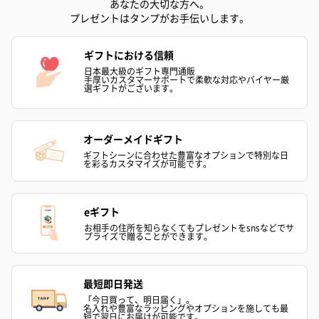
あなたの大切な方へ。
プレゼントはタンプがお手伝いします。
ギフトにおける信頼
日本最大級のギフト専門通販
手厚いカスタマーサポートで柔軟な対応やバイヤー厳
選ギフトがございます。
フラッグカプセル：イ
フラッグカプセル：イ
ショートイン
ンセンススティック
ンセンススティック
（GRAPE AND
オーダーメイドギフト
（END）（880円）
（St.OSMANTHUS）
（880円）
ギフトシーンに合わせた豊富なオプションで特別な日
（880円）
を彩るカスタマイズが可能です。
eギフト
お酒
お相手の住所を知らなくてもプレゼントをsnsなどでサ
お酒を同梱してお届けいたします。
プライズで贈ることができます。
※20歳未満の方への酒類の販売はいたしません。
最短即日発送
「今日買って、明日届く」。
名入れや豊富なラッピングやオプションを施しても最
短で翌日にお届けが可能です。