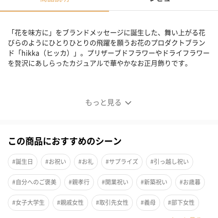
「花を味方に」をブランドメッセージに誕生した、舞い上がる花
びらのようにひとりひとりの飛躍を願うお花のプロダクトブラン
ド「hikka（ヒッカ）」。プリザーブドフラワーやドライフラワー
を贅沢にあしらったカジュアルで華やかなお正月飾りです。
カジュアルで華やかなお正月飾り
もっと見る
この商品におすすめのシーン
#誕生日
#お祝い
#お礼
#サプライズ
#引っ越し祝い
#自分へのご褒美
#親孝行
#開業祝い
#新築祝い
#お歳暮
#女子大学生
#親戚女性
#取引先女性
#義母
#部下女性