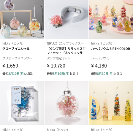
ご自宅用としておすすめです。季節のギフト、帰省のお土産や会
えない家族に送っても喜ばれることでしょう。
年齢関係なく幅広い世代の方に人気です
「お花」なので、年齢関係なく幅広い世代の女性に大変ご好評を
得ています。特に、生花のようにお手入れが要らないので、忙し
いけど癒しを求めている20代～30代の女性にご自宅で楽しめるイ
ンテリアとして受け入れられています。ギフトでお求めの場合は
男女問わず、人気です。
「hikka（ヒッカ）」
2017年に「花を味方に」をブランドメッセージに誕生した、舞い