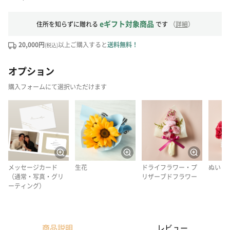
eギフト対象商品
住所を知らずに贈れる
です
（
詳細
）
20,000円
以上ご購入すると
送料無料！
(税込)
オプション
購入フォームにて選択いただけます
メッセージカード
生花
ドライフラワー・プ
ぬいぐ
（通常・写真・グリ
リザーブドフラワー
ーティング）
商品説明
レビュー