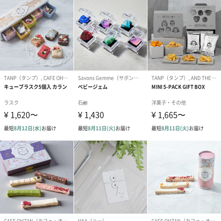
ドライフラワー・プリザーブドフラワー
自然のお花で作ったドライフラワー・プリザーブドフラワーを同
梱します。
一部花材が写真と異なる場合がございます。予めご了承くださ
い。パッケージに入れてお届けします。
プリザーブドフラワー
プリザーブドフラワー
アミュレット 
ブーケ（ピンク）
ブーケ（ブルー）
ク）（1,500円
（2,580円）
（2,580円）