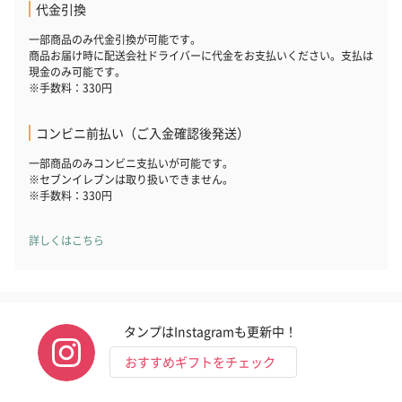
代金引換
一部商品のみ代金引換が可能です。
商品お届け時に配送会社ドライバーに代金をお支払いください。支払は
現金のみ可能です。
※手数料：330円
いぶりがっことチーズ
ごろっとうまみ チーズ
しょっつるナッ
のオイル漬（981円）
のオイル漬（塩麹&レモ
円）
コンビニ前払い（ご入金確認後発送）
ン）（981円）
一部商品のみコンビニ支払いが可能です。
※セブンイレブンは取り扱いできません。
※手数料：330円
詳しくはこちら
タンプはInstagramも更新中！
おすすめギフトをチェック