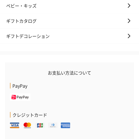
※20歳未満の方への酒類の販売はいたしません。
ベビー・キッズ
ギフトカタログ
ギフトデコレーション
プレミアムビール イネ
実楽山田錦 特別純米
ジョニ－ウォ
ディット（712円）
酒（655円）
ブラック１２年（
お支払い方法について
円）
PayPay
おつまみ・その他
お酒にぴったりのおつまみ・サプリを同梱してお届けいたしま
クレジットカード
す。