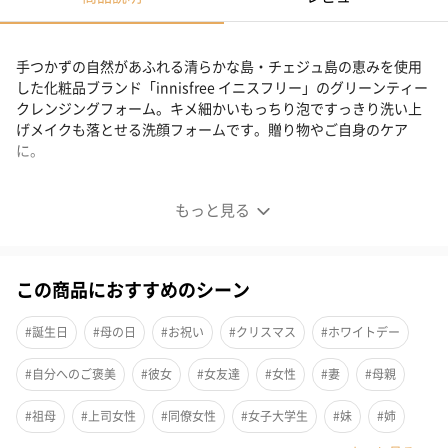
手つかずの自然があふれる清らかな島・チェジュ島の恵みを使用
した化粧品ブランド「innisfree イニスフリー」のグリーンティー
クレンジングフォーム。キメ細かいもっちり泡ですっきり洗い上
げメイクも落とせる洗顔フォームです。贈り物やご自身のケア
に。
誰もが願う美しい肌に
もっと見る
この商品におすすめのシーン
#誕生日
#母の日
#お祝い
#クリスマス
#ホワイトデー
#自分へのご褒美
#彼女
#女友達
#女性
#妻
#母親
#祖母
#上司女性
#同僚女性
#女子大学生
#妹
#姉