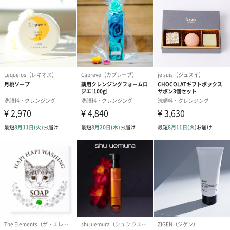
く研究と分析を重ね、あくなき探求の結果イニスフリー史上最上
級と胸を張れる美容茶葉が誕生しました。 2401品種もの様々な緑
茶の中からようやく巡り合えたイニスフリーオリジナルの緑茶
は、保湿効果に優れた16種類のアミノ酸を含有。理想的な肌に不
可欠な水分を抱える力を持っています。
グリーンティーラインの核を成す美容成分グリーンティーウォー
ターの抽出は、美容茶葉の恵みを余すことなく抽出するダブルス
クイーズ製法を採用しています。フレッシュな朝摘みの茶葉をそ
のまま搾り取ることで、アミノ酸を従来の3.5倍も濃縮することに
成功、肌に潤いを与えてくれます。
「innisfree（イニスフリー）」
「イニスフリー」は、ユネスコ世界自然遺産にも登録されてい
る、手つかずの自然があふれる清らかな島・チェジュ島の恵みを
使用した化粧品ブランドとして2000年1月に誕生。