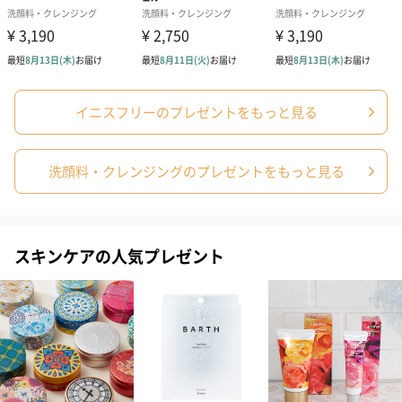
商品に合わせたサイズをお届けします。
イニスフリーのプレゼントをもっと見る
洗顔料・クレンジングのプレゼントをもっと見る
あり（280円）
メッセージカード（通常・写真・グリーティング）
スキンケアの人気プレゼント
誕生日や結婚祝い・出産祝いなど、様々なシーンのメッセージカ
ードを同梱します。
メッセージカードや封筒のデザインは一部変更する場合がありま
す。