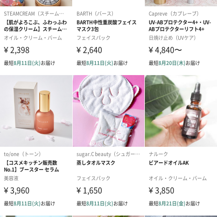
写真付きメッセージカ
写真付きメッセージカ
【誕生日】Hap
ード（680円）
ード（Thank you）ピ
Birthday ホ
ンク（680円）
刷なし）（11
ラッピング
ギフトラッピングを施してお届けいたします。