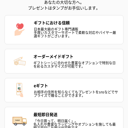
あなたの大切な方へ。
プレゼントはタンプがお手伝いします。
ギフトにおける信頼
日本最大級のギフト専門通販
手厚いカスタマーサポートで柔軟な対応やバイヤー厳
選ギフトがございます。
ゼリーバウム カット
麦わらパンダバウム
3層デザート 
（レモン＆紅茶）（432
（バナナ味）（540円）
ェ〜国産フル
円）
り〜 3号（86
オーダーメイドギフト
ギフトシーンに合わせた豊富なオプションで特別な日
を彩るカスタマイズが可能です。
スキンケアグッズ
eギフト
スキンケアグッズを同梱してお届けします。
お相手の住所を知らなくてもプレゼントをsnsなどでサ
プライズで贈ることができます。
最短即日発送
「今日買って、明日届く」。
名入れや豊富なラッピングやオプションを施しても最
短で翌日にお届けが可能です。