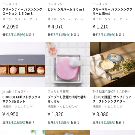
濃密泡で毛穴の汚れを一掃
贅沢な濃密泡が毛穴の奥まで届き、汚れや余分な皮脂をしっかり
落としながらも、しっとりとした洗い上がりです。
イニスフリーオリジナルの美容茶葉で乾燥知らずの理想の
肌へ
チェジュ島産有機栽培のオリジナル美容茶葉から独自のダブルス
クイーズ製法で搾り出したエキスを配合。 保湿効果に優れた16種
類のアミノ酸やミネラルが含まれたチャ葉エキスで、うるおい肌
へと導きます。
イニスフリーの"グリーンティーライン"
美しさをもっともっと引き出せるものはないかと妥協することな