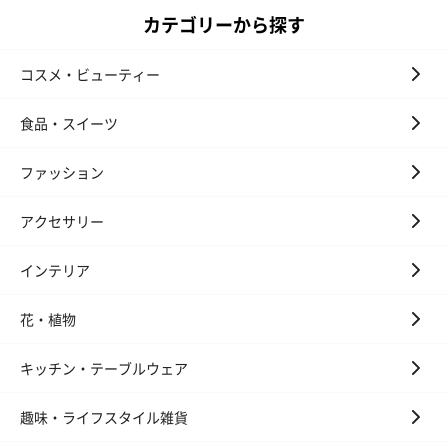
カテゴリーから探す
キャンドル・お香
キャンドル・お香を同梱してお届けいたします。
コスメ・ビューティー
食品・スイーツ
ファッション
アクセサリー
フラッグカプセル：イ
フラッグカプセル：イ
ショートイン
インテリア
ンセンススティック
ンセンススティック
（GRAPE AND
（END）（880円）
（St.OSMANTHUS）
（880円）
花・植物
（880円）
キッチン・テーブルウェア
お酒
趣味・ライフスタイル雑貨
お酒を同梱してお届けいたします。