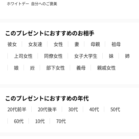
ホワイトデー
自分へのご褒美
円）
このプレゼントにおすすめのお相手
ハンドタオル・ハンカチ
彼女
女友達
女性
妻
母親
祖母
ハンドタオル・ハンカチを同梱してお届けいたします。ギフトへ
の＋αにおすすめです。
上司女性
同僚女性
女子大学生
妹
姉
娘
姪
部下女性
義母
親戚女性
このプレゼントにおすすめの年代
20代前半
20代後半
30代
40代
50代
花束ハンドタオル（ピ
花束ハンドタオル（ブ
花束ハンドタ
ンク）（1,760円）
ルー）（1,760円）
ワイト）（1,7
60代
10代
70代