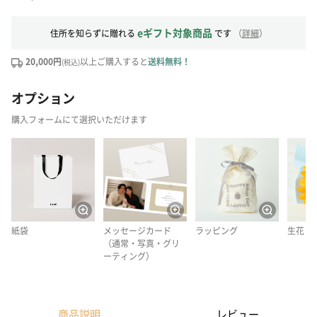
eギフト対象商品
住所を知らずに贈れる
です
（
詳細
）
20,000円
以上ご購入すると
送料無料！
(税込)
オプション
購入フォームにて選択いただけます
紙袋
メッセージカード
ラッピング
生花
（通常・写真・グリ
ーティング）
商品説明
レビュー