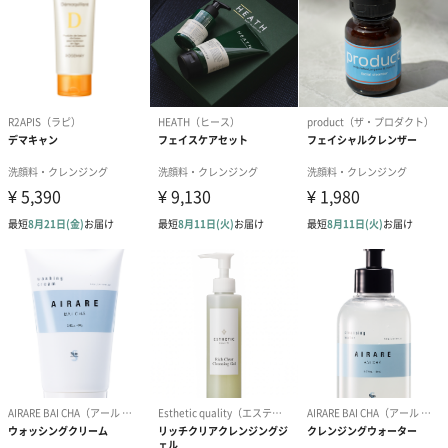
製造国
韓国
成分
水、グリセリン、ラウリルヒドロキシスルタイン、ス
テアリン酸、PEG-32、水酸化K、パルミチン酸、ラウ
リン酸、ラウリルグルコシド、プロパンジオール、ス
テアリン酸グリセリル、ステアリン酸PEG-100、香
料、ポリクオタニウム-7、1,2-ヘキサンジオール、リ
ナロール、リモネン、EDTA-2Na、ブチルフェニルメ
チルプロパナール、シトロネロール、ヘキシルシンナ
マル、安息香酸Na、エチルヘキシルグリセリン、チャ
葉水、チャ葉エキス、BG、乳酸、エタノール、チャ根
エキス、フェノキシエタノール
留意事項
こちらの商品は並行輸入品です。
商品オプション情報
紙袋
お渡し用の紙袋です。