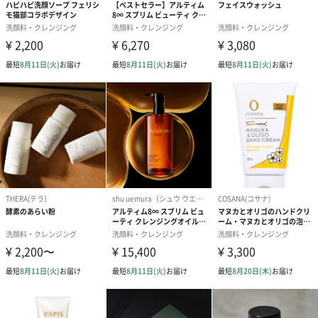
すこやかな美しさを追求し、手軽で親しみやすいブランドとして
ミレニアル世代を中心に支持を集めています。
ご自身のケアや大切な方への贈り物に
キメ細かいもっちり泡ですっきり洗い上げメイクも落とせる洗顔
フォーム。
毎日を頑張るご自分へのご褒美に、大切な方へのプレゼントにい
かがでしょうか？
商品詳細情報
商品本体サイ
幅78mm×奥行47mm×高さ157mm
ズ
商品本体重量
193g／150ml
／内容量