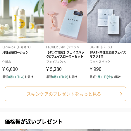
コットン巾着 【誕生
コットン巾着 【誕生
コットン巾着 
日】（グレー）M（550
日】（スモーキーピン
とう】 M（55
円）
ク）M（550円）
生花
生花のブーケを同梱します。
※9-15時にご注文いただく場合、最短のお届け可能日が通常より
も1日遅くなります。
スキンケアのプレゼントをもっと見る
シーズンブーケ（ひま
ブーケ（ホワイトグリ
ブーケ（ピン
価格帯が近いプレゼント
わり）（1,880円）
ーン）（1,650円）
（1,650円）