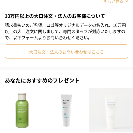
#娘
#姪
#部下女性
#義母
#親戚女性
#20代前半
10万円以上の大口注文・法人のお客様について
#20代後半
#30代
#40代
#50代
#60代
#10代
請求書払いのご希望、ロゴ等オリジナルデータの名入れ、10万円
#70代
以上の大口注文に関しまして、専門スタッフが対応いたしますの
で、以下フォームよりお問い合わせください。
大口注文・法人のお問い合わせはこちら
グリーンティールートエキス*配合の弱酸性処方のマイルド
あなたにおすすめのプレゼント
クレンジング
サポニンが豊富なグリーンティールートエキス*を配合。
肌の潤いをそのままに、汚れを浮かせます。
* チャ根エキス（整肌成分）