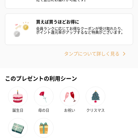
ハンドクリーム3本セッ
シャワージェル＆ハン
シャワージェ
買えば買うほどお得に
ト【ありがとう】
ドクリーム（ピンクグ
ドクリーム（
（1,100円）
レープフルーツ）
ッシュローズ）（
会員ランクに応じてお得なクーポンが受け取れたり、
ポイント還元率がアップするなど特典がございます。
（2,145円）
円）
タンプについて詳しく見る
リラックスグッズ
リラックスグッズを同梱してお届けします。
このプレゼントの利用シーン
誕生日
母の日
お祝い
クリスマス
かき氷入浴剤4点セット
かき氷入浴剤4点セット
バスフラワー
（ブルー）（748円）
（イエロー）（748円）
【Thank you】