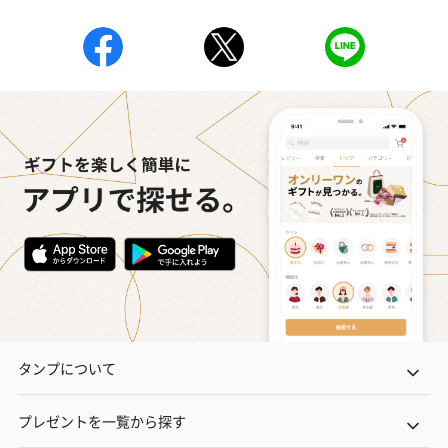
おつまみ・その他
お酒にぴったりのおつまみ・サプリを同梱してお届けいたしま
す。
いぶりがっことチーズ
ごろっとうまみ チーズ
しょっつるナッ
のオイル漬（981円）
のオイル漬（塩麹&レモ
円）
ン）（981円）
タンプについて
プレゼントを一覧から探す