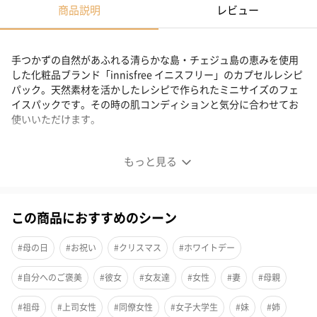
商品説明
レビュー
手つかずの自然があふれる清らかな島・チェジュ島の恵みを使用
した化粧品ブランド「innisfree イニスフリー」のカプセルレシピ
パック。天然素材を活かしたレシピで作られたミニサイズのフェ
イスパックです。その時の肌コンディションと気分に合わせてお
使いいただけます。
天然素材を活かしたフェイスパック
もっと見る
天然素材を活かしたレシピで作られたミニサイズのフェイスパッ
クです。
この商品におすすめのシーン
#母の日
#お祝い
#クリスマス
#ホワイトデー
その時の肌コンディションと気分に合わせて選べる
#自分へのご褒美
#彼女
#女友達
#女性
#妻
#母親
今日はお風呂に浸かりながらウォッシュオフパックの気分？それ
#祖母
#上司女性
#同僚女性
#女子大学生
#妹
#姉
とも、寝ている間にスリーピングパックの気分？肌は乾燥してい