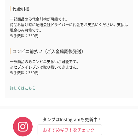
（END）（880円）
（St.OSMANTHUS）
（880円）
代金引換
（880円）
一部商品のみ代金引換が可能です。
商品お届け時に配送会社ドライバーに代金をお支払いください。支払は
現金のみ可能です。
お酒
※手数料：330円
お酒を同梱してお届けいたします。
※20歳未満の方への酒類の販売はいたしません。
コンビニ前払い（ご入金確認後発送）
一部商品のみコンビニ支払いが可能です。
※セブンイレブンは取り扱いできません。
※手数料：330円
詳しくはこちら
プレミアムビール イネ
酔鯨 純米吟醸 吟麗
実楽山田錦 
ディット（712円）
（704円）
酒（655円）
タンプはInstagramも更新中！
おすすめギフトをチェック