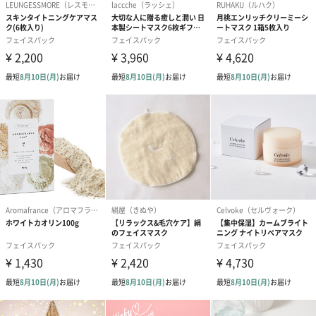
16g / 10ml
容量
製造国
韓国
成分
【カヤ&アロエ】
水、グリセリン、ペンチレングリコール 、メチルプロ
パンジオール、アロエベラ液汁、PEG-40水添ヒマシ
油、1,2-ヘキサンジオール、(アクリレーツ/アクリル酸
アルキル(C10-30))クロスポリマー、フェノキシエタノ
ール、トロメタミン、DPG、BG、タカサブロウ葉エキ
ス、(C12-14)パレス-12、アルゲエキス、エチルヘキシ
ルグリセリン、EDTA-3Na、フルクトオリゴ糖、βグル
カン、アラントイン、レシチン、香料、カヤ種子油、
加水分解ヒアルロン酸、ウルムスダビディアナ根エキ
ス、センニンコク種子エキス、ゴボウ根エキス、アマ
種子エキス、オクラ果実エキス、ソルビン酸K、アロ
エベラ葉エキス、安息香酸Na、黄4、青1
【カヤ&ティーツリー】
水、DPG、カオリン、ベントナイト、ベタイン、エタ
ノール、酸化チタン、グリセリン、1,2-ヘキサンジオ
ール、酸化クロム、キサンタンガム、フェノキシエタ
ノール、アルゲエキス、タカサブロウ葉エキス、BG、
リモネン、エチルヘキシルグリセリン、フルクトオリ
ゴ糖、黄酸化鉄、黒酸化鉄、ティーツリー葉油、βグル
カン、レシチン、水添レシチン、レモン果皮油、ヒア