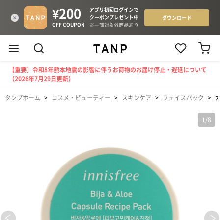
【重要】令和8年熊本地震の影響に伴うお荷物のお届け停止・遅延について
（2026年7月29日更新）
タンプホーム
>
コスメ・ビューティー
>
スキンケア
>
フェイスパック
>
1
/
8