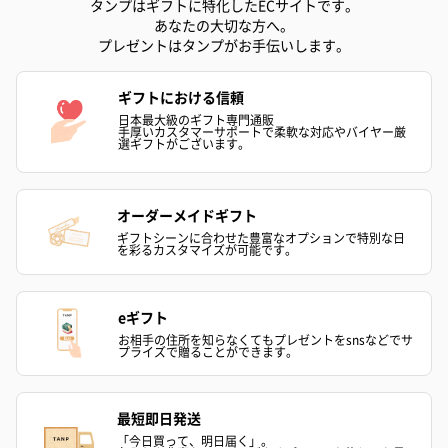
（2,390円）
（1,760円）
ル）（1,760円
タンプはギフトに特化したECサイトです。
あなたの大切な方へ。
プレゼントはタンプがお手伝いします。
ギフトにおける信頼
紅茶・コーヒー・スイーツ
日本最大級のギフト専門通販
紅茶・コーヒー・スイーツを同梱してお届けいたします。ギフト
手厚いカスタマーサポートで柔軟な対応やバイヤー厳
選ギフトがございます。
への＋αにおすすめです。
オーダーメイドギフト
ギフトシーンに合わせた豊富なオプションで特別な日
を彩るカスタマイズが可能です。
eギフト
お相手の住所を知らなくてもプレゼントをsnsなどでサ
アールグレイ（HAPPY
アールグレイティー
フルーツティー
プライズで贈ることができます。
BIRTHDAY TO YOU）
（660円）
円）
（660円）
最短即日発送
「今日買って、明日届く」。