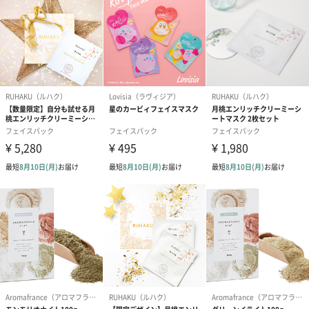
ルロン酸Na、カヤ種子油、ツボクサエキス、イチジク
果実エキス、加水分解ヒアルロン酸、ウルムスダビデ
ィアナ根エキス、センニンコク種子エキス、セラミド
NP
【コメ】
水、グリセリン、メチルプロパンジオール、水添C6-
14オレフィンポリマー、セテアリルアルコール、ミリ
スチン酸オクチルドデシル、ジメチコン、シア脂油、
ポリソルベート60、1,2-ヘキサンジオール、ソルビタ
ンステアレート、フェノキシエタノール、DPG、デヒ
ドロキサンタンガム、ステアリン酸グリセリル、ステ
アリン酸PEG-100、ステアリン酸、アルゲエキス、タ
カサブロウ葉エキス、パルミチン酸、BG、酢酸トコフ
ェロール、キサンタンガム、カルボマー、エチルヘキ
シルグリセリン、トロメタミン、フルクトオリゴ糖、
EDTA-2Na、香料、βグルカン、レシチン、水添レシチ
ン、加水分解ヒアルロン酸、ツボクサエキス、イチジ
ク果実エキス、ウルムスダビディアナ根エキス、セン
ニンコク種子エキス、安息香酸ベンジル、コメエキ
ス、セラミドNP
留意事項
※こちらの商品は並行輸入品です。
※オイルなどの成分を含む商品は、航空危険物に含ま
れるため航空機に搭載することができません。そのた
め離島などの航空便を使用する地域にお住まいのかた