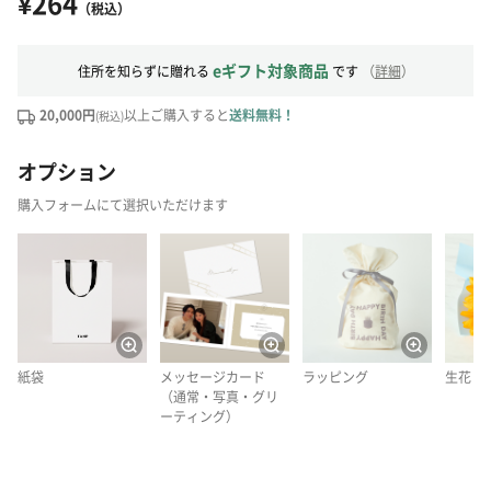
¥264
（税込）
eギフト対象商品
住所を知らずに贈れる
です
（
詳細
）
20,000円
以上ご購入すると
送料無料！
(税込)
オプション
購入フォームにて選択いただけます
紙袋
メッセージカード
ラッピング
生花
（通常・写真・グリ
ーティング）