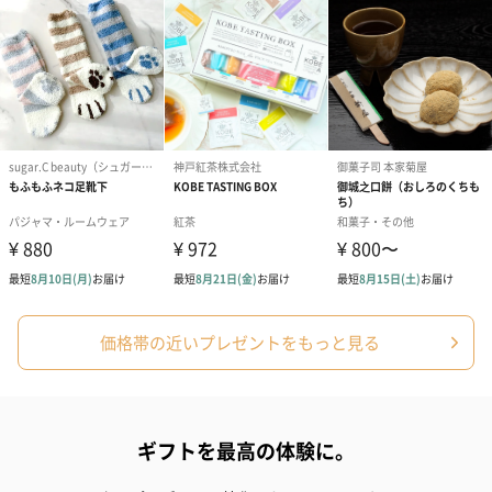
プリザーブドフラワー
プリザーブドフラワー
アミュレット 
ブーケ（ピンク）
ブーケ（ブルー）
ク）（1,500円
（2,580円）
（2,580円）
ぬいぐるみ
愛らしいぬいぐるみを同梱してお届けします。
誕生日・記念日・出産祝いなどのシーンにおすすめです。
価格帯の近いプレゼントをもっと見る
ギフトを最高の体験に。
フラワーテディベア
テディベア（バニラ）
テディベア（