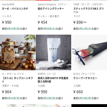
シーズンブーケ（ひま
ブーケ（ホワイトグリ
ブーケ（ピン
わり）（1,880円）
ーン）（1,650円）
（1,650円）
ドライフラワー・プリザーブドフラワー
自然のお花で作ったドライフラワー・プリザーブドフラワーを同
梱します。
一部花材が写真と異なる場合がございます。予めご了承くださ
い。パッケージに入れてお届けします。