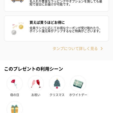
名入れや豊富なラッピングやオプションを施しても最
短で翌日にお届けが可能です。
スイーツ
買えば買うほどお得に
スイーツを同梱してお届けいたします。ギフトへの＋αにおすすめ
会員ランクに応じてお得なクーポンが受け取れたり、
です。
ポイント還元率がアップするなど特典がございます。
タンプについて詳しく見る
このプレゼントの利用シーン
ゼリーバウム カット
麦わらパンダバウム
3層デザート 
（レモン＆紅茶）（432
（バナナ味）（540円）
ェ〜国産フル
円）
り〜 3号（86
母の日
お祝い
クリスマス
ホワイトデー
スキンケアグッズ