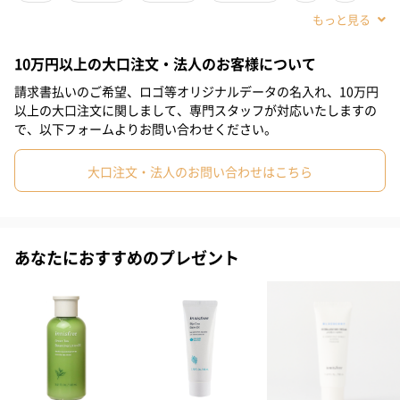
る？ザラつきが気になる？などその時の肌コンディションや気分
#娘
#部下女性
#義母
#親戚女性
#10代
#20代前半
に合わせてお使いいただけるパックです。
10万円以上の大口注文・法人のお客様について
#20代後半
#30代
#40代
#50代
#60代
請求書払いのご希望、ロゴ等オリジナルデータの名入れ、10万円
以上の大口注文に関しまして、専門スタッフが対応いたしますの
1～2回で使い切りのミニサイズ
で、以下フォームよりお問い合わせください。
どれも1～2回で使い切れるミニサイズなので、いくつか買って気
大口注文・法人のお問い合わせはこちら
分や肌のコンディションで使い分けたり、旅行にも最適です。
あなたにおすすめのプレゼント
ラインナップ紹介
カヤ＆アロエ
カヤオイルとアロエが肌に潤いを与えて、乾燥によるトラブルを
防ぐスリーピングパック。