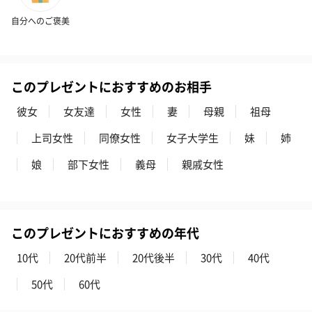
スキンケアグッズを同梱してお届けします。
自分へのご褒美
このプレゼントにおすすめのお相手
彼女
女友達
女性
妻
母親
祖母
上司女性
同僚女性
女子大学生
妹
姉
ハンドクリーム3本セッ
シャワージェル＆ハン
シャワージェ
ト【ありがとう】
ドクリーム（ピンクグ
ドクリーム（
娘
部下女性
義母
親戚女性
（1,100円）
レープフルーツ）
ッシュローズ）（
（2,145円）
円）
このプレゼントにおすすめの年代
リラックスグッズ
10代
20代前半
20代後半
30代
40代
リラックスグッズを同梱してお届けします。
50代
60代