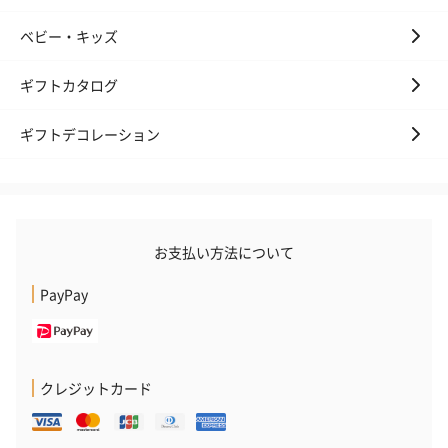
ベビー・キッズ
花束ハンドタオル（ピ
花束ハンドタオル（ブ
花束ハンドタ
ギフトカタログ
ンク）（1,760円）
ルー）（1,760円）
ワイト）（1,7
ギフトデコレーション
キャンドル・お香
キャンドル・お香を同梱してお届けいたします。
お支払い方法について
PayPay
クレジットカード
フラッグカプセル：イ
フラッグカプセル：イ
ショートイン
ンセンススティック
ンセンススティック
（GRAPE AND