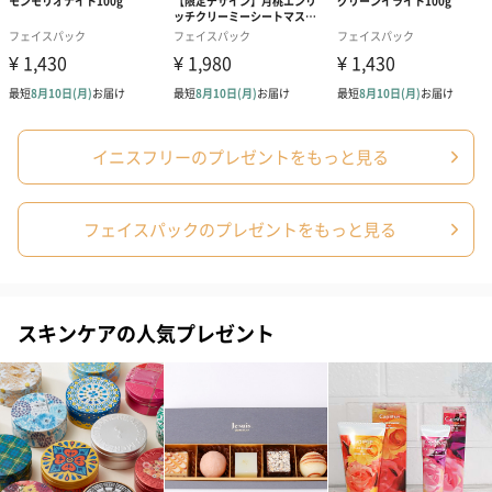
へお届けの場合は、船便に変更するため1週間前後お届
けが遅くなる可能性がございます。
商品オプション情報
イニスフリーのプレゼントをもっと見る
お届けボックスオプション
配送用のダンボールを装飾いたします。お相手のご住所に直接お
フェイスパックのプレゼントをもっと見る
送りする際に人気のオプションです。お相手に直接手渡しする場
合は、紙袋との併用もおすすめです。
スキンケアの人気プレゼント
ダンボール装飾（ひま
ダンボール装飾（チュ
ダンボール装