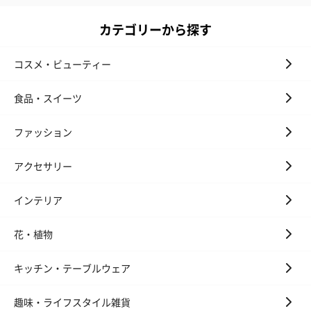
カテゴリーから探す
コスメ・ビューティー
かき氷入浴剤4点セット
かき氷入浴剤4点セット
バスフラワー
食品・スイーツ
（ブルー）（748円）
（イエロー）（748円）
【Thank you】
円）
ファッション
アクセサリー
ハンドタオル・ハンカチ
インテリア
ハンドタオル・ハンカチを同梱してお届けいたします。ギフトへ
の＋αにおすすめです。
花・植物
キッチン・テーブルウェア
趣味・ライフスタイル雑貨