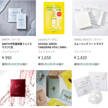
つかずの自然があふれる清らかな島・チェジュ島の恵みを使用し
た化粧品ブランドとして2000年1月に誕生。
すこやかな美しさを追求し、手軽で親しみやすいブランドとして
ミレニアル世代を中心に支持を集めています。
その日に合わせてお肌のケアを
天然素材を活かしたレシピで作られた選べるフェイスパック。
毎日を頑張るご自分へのご褒美に、大切な方へのプレゼントにい
かがでしょうか？
商品詳細情報
商品本体サイ
幅55mm×奥行58mm×高さ20mm
ズ
商品重量 / 内