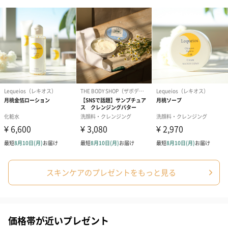
誕生日や結婚祝い・出産祝いなど、様々なシーンのメッセージカ
ードを同梱します。
メッセージカードや封筒のデザインは一部変更する場合がありま
す。
写真付きメッセージカ
写真付きメッセージカ
【誕生日】Hap
ード（680円）
ード（Thank you）ピ
Birthday ホ
ンク（680円）
刷なし）（11
スキンケアのプレゼントをもっと見る
ラッピング
価格帯が近いプレゼント
ギフトラッピングを施してお届けします。