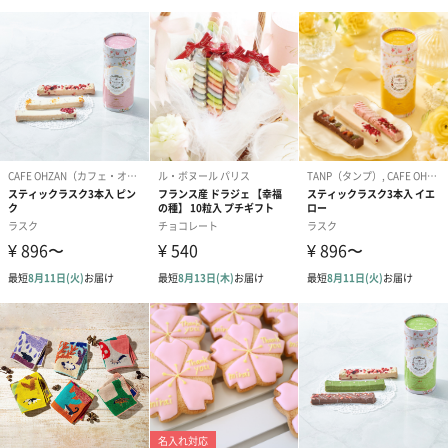
コットン巾着 【誕生
コットン巾着 【誕生
コットン巾着 
日】（グレー）S（550
日】（スモーキーピン
とう】 S（55
円）
ク）S（550円）
生花
生花のブーケを同梱します。
※9-15時にご注文いただく場合、最短のお届け可能日が通常より
も1日遅くなります。