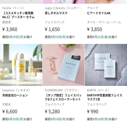
コットン巾着 【誕生
コットン巾着 【誕生
コットン巾着 
日】（グレー）M（550
日】（スモーキーピン
とう】 M（55
円）
ク）M（550円）
生花
生花のブーケを同梱します。
※9-15時にご注文いただく場合、最短のお届け可能日が通常より
も1日遅くなります。