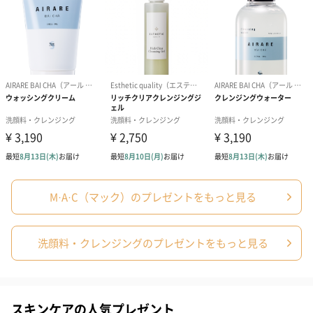
紙袋
お渡し用の紙袋です。
商品に合わせたサイズをお届けします。
M·A·C（マック）のプレゼントをもっと見る
あり（280円）
洗顔料・クレンジングのプレゼントをもっと見る
メッセージカード（通常・写真・グリーティング）
誕生日や結婚祝い・出産祝いなど、様々なシーンのメッセージカ
ードを同梱します。
スキンケアの人気プレゼント