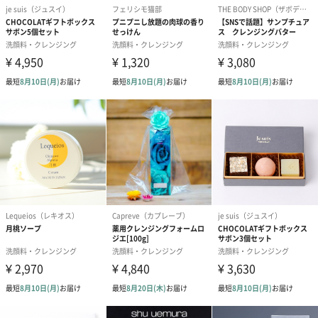
商品詳細情報
商品本体サイ
幅44mm×奥行44mm×高さ159mm
ズ
商品本体重量
196g／150ml
／内容量
パッケージ外
化粧箱
装
パッケージサ
幅50mm×奥行50mm×高さ170mm
イズ
全体重量（商
196g
品込みの重
さ）
製造国
日本
保存方法
(1)使用後はポンプの先をまわしてロックしてくださ
い。(2)乳幼児の手の届かないところに保管してくださ
い。(3)極端に高温または低温の場所、直射日光のあた
る場所には保管しないでください。