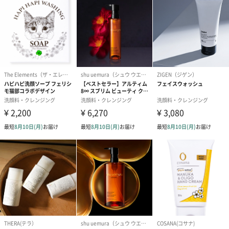
使用上の注
○お肌に異常が生じていないか、よく注意して使用して
意・使用方法
ください。化粧品がお肌に合わないとき、即ち使用中
や使用後に直射日光にあたって赤み、はれ、かゆみ、
刺激、色抜け(白斑等)や黒ずみ等の症状があらわれた
場合は使用を中止してください。そのまま化粧品の使
用を続けますと、症状を悪化させることがありますの
で、皮膚科専門医等にご相談されることをおすすめし
ます。○傷やはれもの、湿疹等、異常のある部位にはお
使いにならないでください。○目に入らないようにご注
意ください。目に入った場合は、直ちに洗い流してく
ださい。
成分
エチルヘキサン酸セチル､オリーブ果実油､トリイソス
テアリン酸PEG-20グリセリル､スクワラン､ホホバ種子
油､コムギ胚芽油､コメ胚芽油､トコフェロール､カミツ
レ花油､ビターオレンジ油､ラベンダー油､月見草油､水､
カニナバラ果実油､リモネン (ILN30943)
注意事項
オイルなどの成分を含む商品は、航空危険物に含まれ
るため航空機に搭載することができません。そのため
離島などの航空便を使用する地域にお住まいのかたへ
お届けの場合は、船便に変更するため1週間前後お届け
が遅くなる可能性がございます。
留意事項
こちらの商品は並行輸入品です。