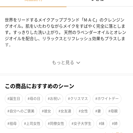
世界をリードするメイクアップブランド「M·A·C」のクレンジン
グオイル。肌をいたわりながらメイクをすばやく完全に落としま
す。すっきりした洗い上がり。 天然のラベンダーオイルとオレン
ジオイルを配合し、リラックスとリフレッシュ効果もプラスしま
す。
植物性オイル配合！肌に優しいクレンジング剤
もっと見る
この商品におすすめのシーン
#誕生日
#母の日
#お祝い
#クリスマス
#ホワイトデー
#自分へのご褒美
#彼女
#女友達
#女性
#妻
#母親
#祖母
#上司女性
#同僚女性
#女子大学生
#妹
#姉