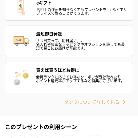
eギフト
お相手の住所を知らなくてもプレゼントをsnsなどでサ
プライズで贈ることができます。
最短即日発送
「今日買って、明日届く」。
名入れや豊富なラッピングやオプションを施しても最
ハンドクリーム3本セッ
シャワージェル＆ハン
シャワージェ
短で翌日にお届けが可能です。
ト【ありがとう】
ドクリーム（ピンクグ
ドクリーム（
（1,100円）
レープフルーツ）
ッシュローズ）（
（2,145円）
円）
買えば買うほどお得に
会員ランクに応じてお得なクーポンが受け取れたり、
ポイント還元率がアップするなど特典がございます。
リラックスグッズ
リラックスグッズを同梱してお届けします。
タンプについて詳しく見る
このプレゼントの利用シーン