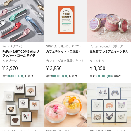
プリザーブドフラワー
プリザーブドフラワー
アミュレット 
ブーケ（ピンク）
ブーケ（ブルー）
ク）（1,500円
（2,580円）
（2,580円）
ぬいぐるみ
愛らしいぬいぐるみを同梱してお届けします。
誕生日・記念日・出産祝いなどのシーンにおすすめです。
フラワーテディベア
テディベア（バニラ）
テディベア（
（2,390円）
（1,760円）
ル）（1,760円