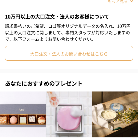
#娘
#姪
#部下女性
#義母
#親戚女性
#20代前半
10万円以上の大口注文・法人のお客様について
#20代後半
#30代
#40代
#50代
#60代
#70代
請求書払いのご希望、ロゴ等オリジナルデータの名入れ、10万円
#10代
以上の大口注文に関しまして、専門スタッフが対応いたしますの
で、以下フォームよりお問い合わせください。
肌をいたわりながらメイクをすばやく完全に落とすクレンジング
オイル。すっきりした洗い上がり。 天然のラベンダーオイルとオ
大口注文・法人のお問い合わせはこちら
レンジオイルを配合し、リラックスとリフレッシュ効果もプラ
ス。
あなたにおすすめのプレゼント
「M·A·C（マック）」
「M·A·C」はメイクアップ アーティストリーにおいて、その他に
類のない専門知識で世界をリードする、メイクアップ オーソリテ
ィです。