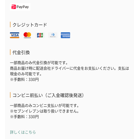
お酒にぴったりのおつまみ・サプリを同梱してお届けいたしま
す。
クレジットカード
代金引換
一部商品のみ代金引換が可能です。
商品お届け時に配送会社ドライバーに代金をお支払いください。支払は
いぶりがっことチーズ
ごろっとうまみ チーズ
しょっつるナッ
現金のみ可能です。
のオイル漬（981円）
のオイル漬（塩麹&レモ
円）
※手数料：330円
ン）（981円）
コンビニ前払い（ご入金確認後発送）
一部商品のみコンビニ支払いが可能です。
※セブンイレブンは取り扱いできません。
※手数料：330円
詳しくはこちら