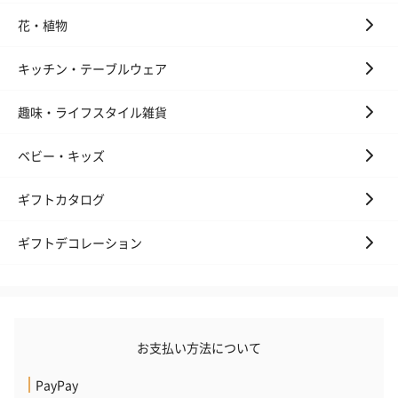
花・植物
お酒
キッチン・テーブルウェア
お酒を同梱してお届けいたします。
※20歳未満の方への酒類の販売はいたしません。
趣味・ライフスタイル雑貨
ベビー・キッズ
ギフトカタログ
ギフトデコレーション
プレミアムビール イネ
実楽山田錦 特別純米
ジョニ－ウォ
ディット（712円）
酒（655円）
ブラック１２年（
円）
お支払い方法について
おつまみ・その他
PayPay