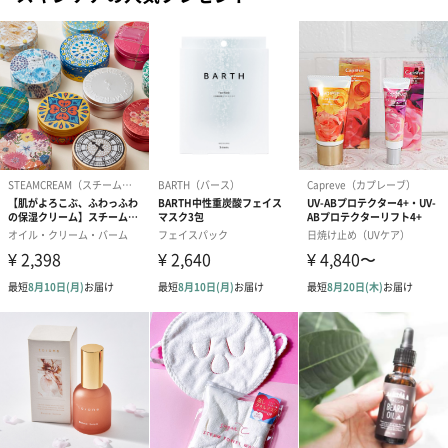
メッセージカードや封筒のデザインは一部変更する場合がありま
す。
写真付きメッセージカ
写真付きメッセージカ
【誕生日】Hap
ード（680円）
ード（Thank you）ピ
Birthday ホ
ンク（680円）
刷なし）（11
ラッピング
ギフトラッピングを施してお届けいたします。