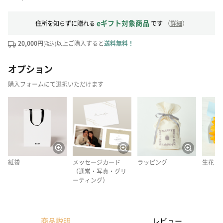
eギフト対象商品
住所を知らずに贈れる
です
（
詳細
）
20,000円
以上ご購入すると
送料無料！
(税込)
オプション
購入フォームにて選択いただけます
紙袋
メッセージカード
ラッピング
生花
（通常・写真・グリ
ーティング）
商品説明
レビュー