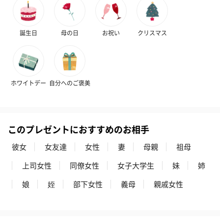
誕生日
母の日
お祝い
クリスマス
かき氷入浴剤4点セット
かき氷入浴剤4点セット
バスフラワー
（ブルー）（748円）
（イエロー）（748円）
【Thank you】
円）
ホワイトデー
自分へのご褒美
ハンドタオル・ハンカチ
ハンドタオル・ハンカチを同梱してお届けいたします。ギフトへ
このプレゼントにおすすめのお相手
の＋αにおすすめです。
彼女
女友達
女性
妻
母親
祖母
上司女性
同僚女性
女子大学生
妹
姉
娘
姪
部下女性
義母
親戚女性