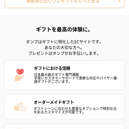
価格帯の近いプレゼントをもっと見る
スイーツ
スイーツを同梱してお届けいたします。ギフトへの＋αにおすすめ
です。
ギフトを最高の体験に。
タンプはギフトに特化したECサイトです。
あなたの大切な方へ。
プレゼントはタンプがお手伝いします。
ギフトにおける信頼
ゼリーバウム カット
麦わらパンダバウム
3層デザート 
日本最大級のギフト専門通販
手厚いカスタマーサポートで柔軟な対応やバイヤー厳
（レモン＆紅茶）（432
（バナナ味）（540円）
ェ〜国産フル
選ギフトがございます。
円）
り〜 3号（86
オーダーメイドギフト
スキンケアグッズ
ギフトシーンに合わせた豊富なオプションで特別な日
を彩るカスタマイズが可能です。
スキンケアグッズを同梱してお届けします。