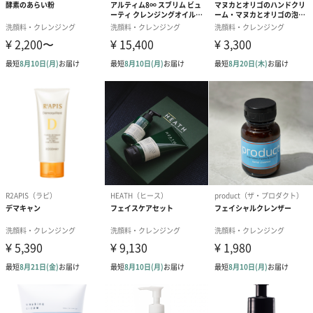
商品オプション情報
お届けボックスオプション
配送用のダンボールを装飾いたします。お相手のご住所に直接お
送りする際に人気のオプションです。お相手に直接手渡しする場
合は、紙袋との併用もおすすめです。
ダンボール装飾（ひま
ダンボール装飾（チュ
ダンボール装
わり）（720円）
ーリップ）（720円）
イトピンク×
ト）（580円）