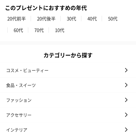
花束ハンドタオル（ピ
花束ハンドタオル（ブ
花束ハンドタ
このプレゼントにおすすめの年代
ンク）（1,760円）
ルー）（1,760円）
ワイト）（1,7
20代前半
20代後半
30代
40代
50代
60代
70代
10代
キャンドル・お香
キャンドル・お香を同梱してお届けいたします。
カテゴリーから探す
コスメ・ビューティー
食品・スイーツ
ファッション
フラッグカプセル：イ
フラッグカプセル：イ
ショートイン
アクセサリー
ンセンススティック
ンセンススティック
（GRAPE AND
（END）（880円）
（St.OSMANTHUS）
（880円）
（880円）
インテリア