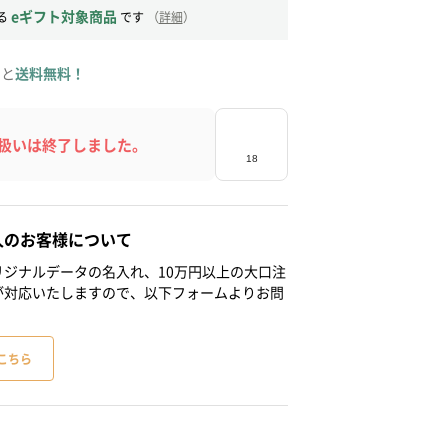
eギフト対象商品
る
です
（
詳細
）
ると
送料無料！
扱いは終了しました。
人のお客様について
ジナルデータの名入れ、10万円以上の大口注
が対応いたしますので、以下フォームよりお問
こちら