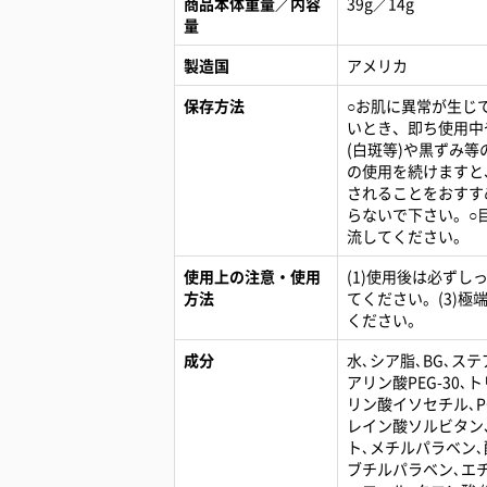
商品本体重量／内容
39g／14g
量
製造国
アメリカ
保存方法
○お肌に異常が生じ
いとき、即ち使用中
(白斑等)や黒ずみ
の使用を続けますと
されることをおすす
らないで下さい。○
流してください。
使用上の注意・使用
(1)使用後は必ずし
方法
てください。(3)
ください。
成分
水､シア脂､BG､
アリン酸PEG-30
リン酸イソセチル､P
レイン酸ソルビタン､
ト､メチルパラベン､
ブチルパラベン､エチ