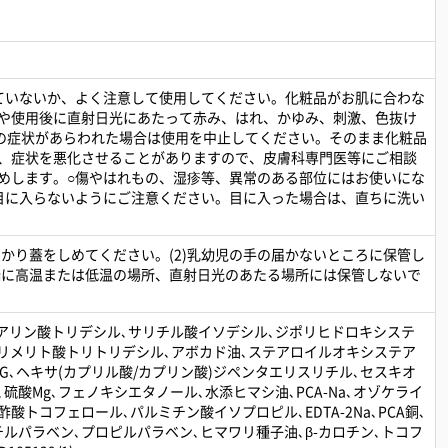
ていないか、よく注意して使用してください。化粧品がお肌に合わな
や使用後に直射日光にあたって赤み、はれ、かゆみ、刺激、色抜け
等の症状があらわれた場合は使用を中止してください。そのまま化粧品
、症状を悪化させることがありますので、皮膚科専門医等にご相談
めします。○傷やはれもの、湿疹等、異常のある部位にはお使いにな
目に入らないようにご注意ください。目に入った場合は、直ちに洗い
っかり蓋をしめてください。(2)乳幼児の手の届かないところに保管し
極端に高温または低温の場所、直射日光のあたる場所には保管しないで
ステアリン酸トリデシル､サリチル酸イソデシル､ジポリヒドロキシステ
､トリメリト酸トリトリデシル､アボカド油､ステアロイルオキシステア
G､ヘキサ(カプリル酸/カプリン酸)ジペンタエリスリチル､セスキオ
硫酸Mg､フェノキシエタノール､水添ヒマシ油､PCA-Na､オゾケライ
酢酸トコフェロール､パルミチン酸イソプロピル､EDTA-2Na､PCA銅､
ルパラベン､プロピルパラベン､ヒマワリ種子油､β-カロチン､トコフ