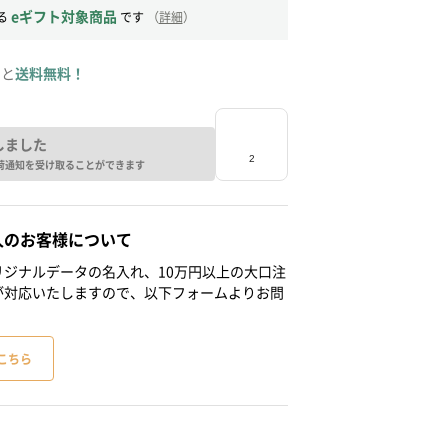
eギフト対象商品
る
です
（
詳細
）
ると
送料無料！
しました
荷通知を受け取ることができます
人のお客様について
ジナルデータの名入れ、10万円以上の大口注
が対応いたしますので、以下フォームよりお問
こちら