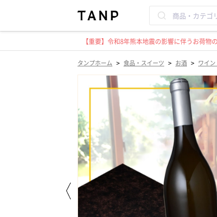
【重要】令和8年熊本地震の影響に伴うお荷物のお
>
>
>
タンプホーム
食品・スイーツ
お酒
ワイン