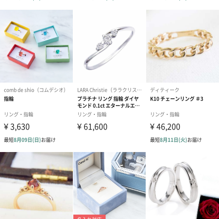
シンプルなワイヤーにカラービーズがアクセントになっているリ
ングは、毎日のファッションにも合わせやすいですね。簡単にサ
イズを変えることができるので、仕事の時とプライベートでつけ
る指を変えこともできます。女性らしいキュートなリングをプレ
ゼントしてみませんか。
商品詳細情報
原材料
真鍮、ガラス
本体サイズ
長さフリーサイズ（9号から13号くらい）×20幅
mm×高さ12mm
パッケージ外
ビニール袋
装
パッケージ外
長さ40mm×幅35mm×高さ10mm
装サイズ
パッケージ全
2g