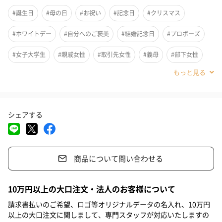
#誕生日
#母の日
#お祝い
#記念日
#クリスマス
#ホワイトデー
#自分へのご褒美
#結婚記念日
#プロポーズ
#女子大学生
#親戚女性
#取引先女性
#義母
#部下女性
#姪
#娘
#姉
#妹
#彼女
#同僚女性
#上司女性
#祖母
#母親
#妻
#女性
#女友達
#20代前半
シェアする
#20代後半
#30代
#40代
#50代
#60代
#70代
薄金色のワイヤーメタルに色ビーズのワンポイントが可愛いリン
#80代
#90代
#10代
グです。スライドするだけで簡単にサイズ調整ができるので、気
商品について問い合わせる
分に合わせて好きな指に着けることができます。シンプルなワイ
ヤー系のデザインなので、いろいろな指に複数つけても、すっき
りおしゃれを楽しめます。
10万円以上の大口注文・法人のお客様について
請求書払いのご希望、ロゴ等オリジナルデータの名入れ、10万円
以上の大口注文に関しまして、専門スタッフが対応いたしますの