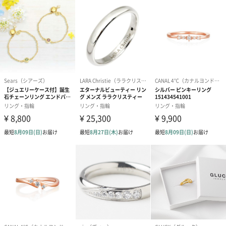
ダンボール装飾（ひま
ダンボール装飾（チュ
ダンボール装
わり）（720円）
ーリップ）（720円）
イトピンク×
ト）（580円）
紙袋
お渡し用の紙袋です。
商品に合わせたサイズをお届けします。
あり（280円）