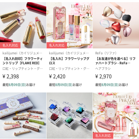
紅茶・コーヒー・スイーツ
紅茶・コーヒー・スイーツを同梱してお届けいたします。ギフト
への＋αにおすすめです。
アールグレイ（HAPPY
アールグレイティー
フルーツティー
BIRTHDAY TO YOU）
（660円）
円）
（660円）