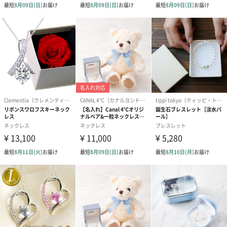
ブライダルロリポップ
ブライダルロリポップ
夫婦箸と箸置
ドレス（いちご味)
タキシード（コーラ味)
（2,420円）
（1,122円）
（1,122円）
生花
生花のブーケを同梱します。
※9-15時にご注文いただく場合、最短のお届け可能日が通常より
も1日遅くなります。