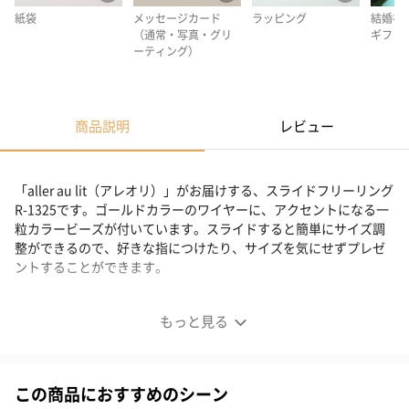
紙袋
メッセージカード
ラッピング
結婚祝
（通常・写真・グリ
ギフト
ーティング）
商品説明
レビュー
「aller au lit（アレオリ）」がお届けする、スライドフリーリング
R-1325です。ゴールドカラーのワイヤーに、アクセントになる一
粒カラービーズが付いています。スライドすると簡単にサイズ調
整ができるので、好きな指につけたり、サイズを気にせずプレゼ
ントすることができます。
ワイヤーデザインに一粒ビーズがキュートなリング
もっと見る
この商品におすすめのシーン