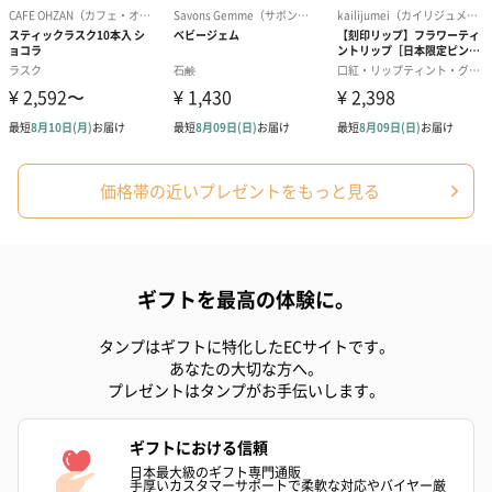
スイーツ
スイーツを同梱してお届けいたします。ギフトへの＋αにおすすめ
です。
価格帯の近いプレゼントをもっと見る
ギフトを最高の体験に。
ゼリーバウム カット
麦わらパンダバウム
3層デザート 
タンプはギフトに特化したECサイトです。
（レモン＆紅茶）（432
（バナナ味）（540円）
ェ〜国産フル
あなたの大切な方へ。
円）
り〜 3号（86
プレゼントはタンプがお手伝いします。
ギフトにおける信頼
スキンケアグッズ
日本最大級のギフト専門通販
手厚いカスタマーサポートで柔軟な対応やバイヤー厳