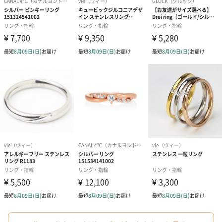
メッセージカード（通常・写真・グリーティング）
誕生日や結婚祝い・出産祝いなど、様々なシーンのメッセージカ
ードを同梱します。
メッセージカードや封筒のデザインは一部変更する場合がありま
す。
写真付きメッセージカ
写真付きメッセージカ
【誕生日】Hap
ード（680円）
ード（Thank you）ピ
Birthday ホ
ンク（680円）
刷なし）（11