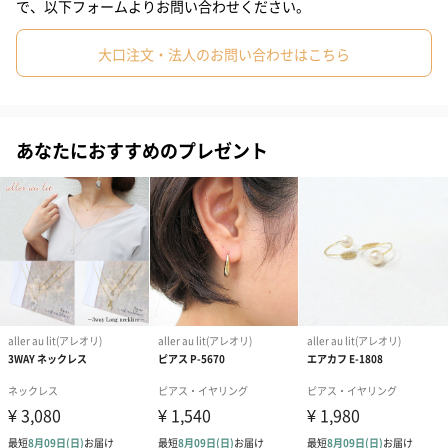
で、以下フォームよりお問い合わせください。
サイズを気にせずプレゼントできる
大口注文・法人のお問い合わせはこちら
フリーサイズでシンプルなデザインなので、贈るお相手の指のサ
イズや好みを気にせず気軽にプレセントすることができます。10
代から30代の女性をはじめ、40代以上と幅広い年齢層の女性にお
買い求めいただいております。
あなたにおすすめのプレゼント
選べるカラーは2種類
ピンク
紺色
デザイン性のあるリングをお探しの方におすすめ