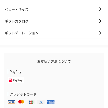
おつまみ・その他
ベビー・キッズ
お酒にぴったりのおつまみ・サプリを同梱してお届けいたしま
す。
ギフトカタログ
ギフトデコレーション
お支払い方法について
いぶりがっことチーズ
ごろっとうまみ チーズ
しょっつるナッ
PayPay
のオイル漬（981円）
のオイル漬（塩麹&レモ
円）
ン）（981円）
クレジットカード