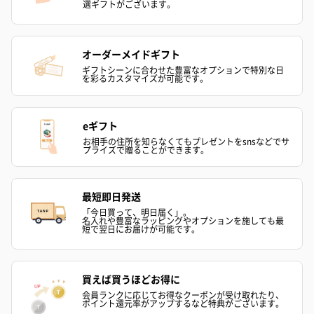
選ギフトがございます。
スキンケアグッズを同梱してお届けします。
オーダーメイドギフト
ギフトシーンに合わせた豊富なオプションで特別な日
を彩るカスタマイズが可能です。
eギフト
お相手の住所を知らなくてもプレゼントをsnsなどでサ
ハンドクリーム3本セッ
シャワージェル＆ハン
シャワージェ
プライズで贈ることができます。
ト【ありがとう】
ドクリーム（ピンクグ
ドクリーム（
（1,100円）
レープフルーツ）
ッシュローズ）（
（2,145円）
円）
最短即日発送
「今日買って、明日届く」。
名入れや豊富なラッピングやオプションを施しても最
短で翌日にお届けが可能です。
リラックスグッズ
リラックスグッズを同梱してお届けします。
買えば買うほどお得に
会員ランクに応じてお得なクーポンが受け取れたり、
ポイント還元率がアップするなど特典がございます。