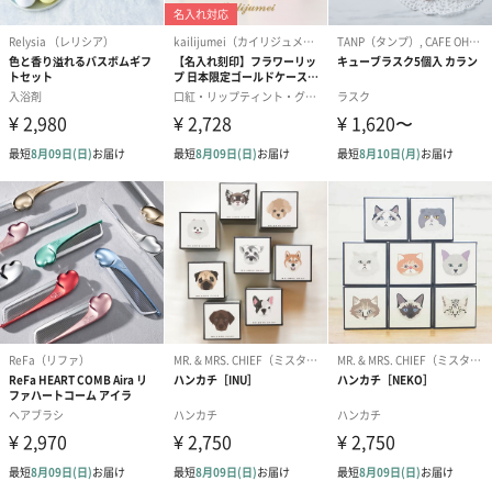
プリザーブドフラワー
プリザーブドフラワー
アミュレット 
ブーケ（ピンク）
ブーケ（ブルー）
ク）（1,500円
（2,580円）
（2,580円）
ぬいぐるみ
愛らしいぬいぐるみを同梱してお届けします。
誕生日・記念日・出産祝いなどのシーンにおすすめです。
フラワーテディベア
テディベア（バニラ）
テディベア（
（2,390円）
（1,760円）
ル）（1,760円