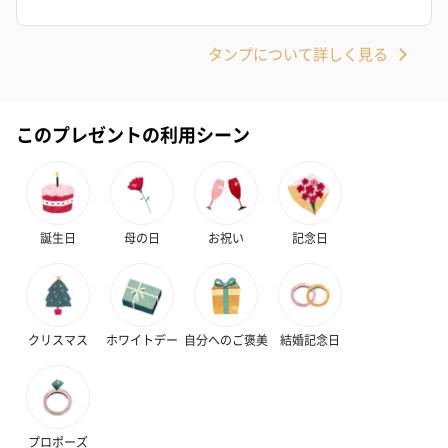
タンプについて詳しく見る
かき氷入浴剤4点セット
かき氷入浴剤4点セット
バスフラワー
このプレゼントの利用シーン
（ブルー）（748円）
（イエロー）（748円）
【Thank you】
円）
誕生日
母の日
お祝い
記念日
ハンドタオル・ハンカチ
ハンドタオル・ハンカチを同梱してお届けいたします。ギフトへ
の＋αにおすすめです。
クリスマス
ホワイトデー
自分へのご褒美
結婚記念日
プロポーズ