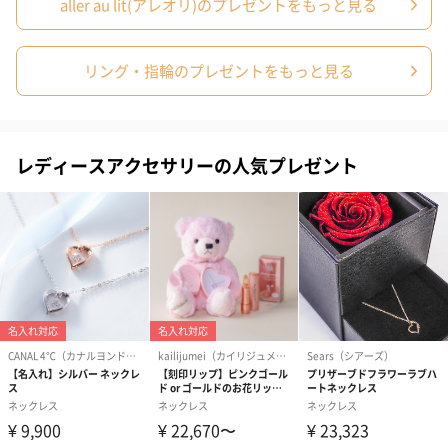
aller au lit(アレオリ)のプレゼントをもっと見る
ラッピング
ギフトラッピングを施してお届けします。
リング・指輪のプレゼントをもっと見る
レディースアクセサリーの人気プレゼント
コットン巾着 【誕生
コットン巾着 【誕生
コットン巾着 
日】（グレー）S（550
日】（スモーキーピン
とう】 S（55
円）
ク）S（550円）
結婚祝いちょい足しギフト
結婚祝いギフトへの＋αにおすすめです。新生活を彩るギフトオプ
ションをご用意いたしました。
商品と同梱してお届けいたします。