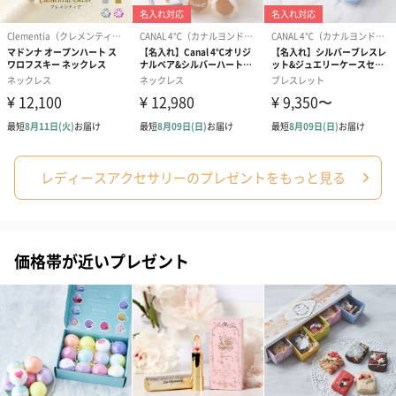
シーズンブーケ（ひま
ブーケ（ホワイトグリ
ブーケ（ピン
わり）（1,880円）
ーン）（1,650円）
（1,650円）
レディースアクセサリーのプレゼントをもっと見る
ドライフラワー・プリザーブドフラワー
自然のお花で作ったドライフラワー・プリザーブドフラワーを同
梱します。
一部花材が写真と異なる場合がございます。予めご了承くださ
価格帯が近いプレゼント
い。パッケージに入れてお届けします。