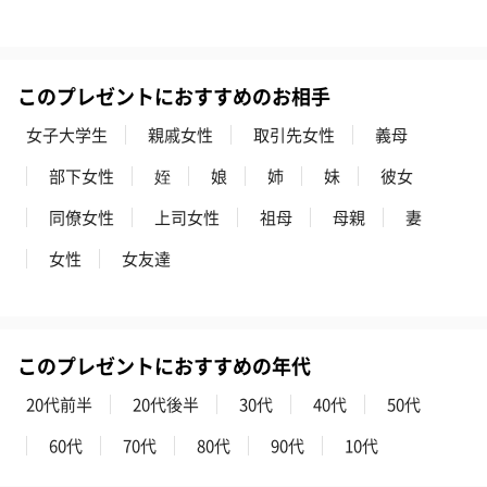
花束ハンドタオル（ピ
花束ハンドタオル（ブ
花束ハンドタ
このプレゼントにおすすめのお相手
ンク）（1,760円）
ルー）（1,760円）
ワイト）（1,7
女子大学生
親戚女性
取引先女性
義母
部下女性
姪
娘
姉
妹
彼女
キャンドル・お香
同僚女性
上司女性
祖母
母親
妻
キャンドル・お香を同梱してお届けいたします。
女性
女友達
このプレゼントにおすすめの年代
20代前半
20代後半
30代
40代
50代
60代
70代
80代
90代
10代
フラッグカプセル：イ
フラッグカプセル：イ
ショートイン
ンセンススティック
ンセンススティック
（GRAPE AND