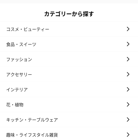
（END）（880円）
（St.OSMANTHUS）
（880円）
（880円）
カテゴリーから探す
コスメ・ビューティー
お酒
お酒を同梱してお届けいたします。
食品・スイーツ
※20歳未満の方への酒類の販売はいたしません。
ファッション
アクセサリー
インテリア
花・植物
プレミアムビール イネ
酔鯨 純米吟醸 吟麗
実楽山田錦 
ディット（712円）
（704円）
酒（655円）
キッチン・テーブルウェア
趣味・ライフスタイル雑貨