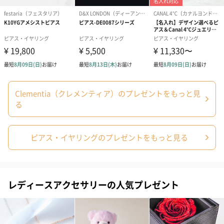
メッセージカード
Clementia（クレメンティア）のプレゼントをもっと見
る
いつもありがとう（0
記念日に愛を込めて（0
お母さんいつ
ピアス・イヤリングのプレゼントをもっと見る
円）
円）
とう（0円）
ラッピングオプション
レディースアクセサリーの人気プレゼント
プリザーブドフラワー