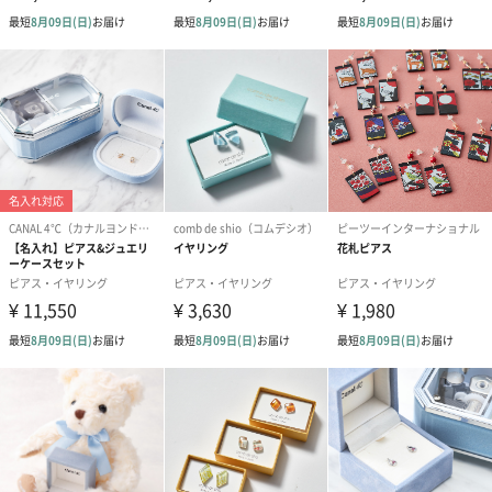
「Clementia（クレメンティア）」
“エレガンスと自立を両立した大人の女性のためのジュエリー”を
テーマに、華やかなオリジナルデザインを生み出すジュエリーブ
ランド。
数百万円のダイヤにも劣らない輝きの最高級CZダイヤモンドを惜
しみなく使い、ハイブランドのお洋服に負けないクオリティとセ
ンスを低価格でお届けいたします。
お急ぎの贈り物にも
当店では直送でも安心していただける美しいラッピング、梱包を
心がけております。また、土日祝日も発送、正午までのご注文で
最短翌日到着です。