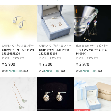
製造国
日本
素材・材質
金属素材のみ
金属材質
K10 イエローゴールド
商品オプション情報
紙袋
あり（165円）