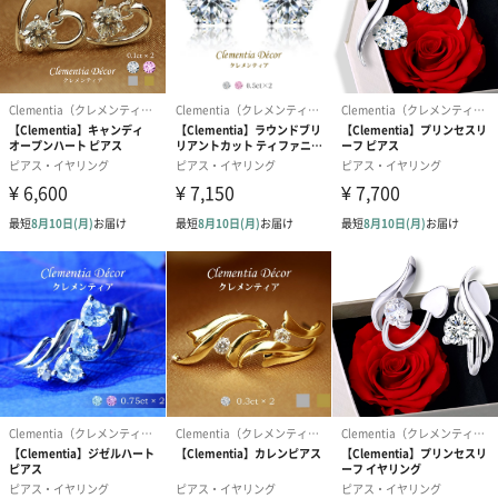
まない金属アレルギー対応の商品です。
※すべての方にアレルギーが起きないことを保証するものではあ
りません。
大切な方への贈り物に
◆プロヴァンスローズラッピング
最高級パールペーパーでラッピングされたジュエリーケースに大
輪のプリザーブドフラワーを飾ったオリジナルのジュエリーケー
スにお選びいただきましたジュエリーをお入れします。メタルエ
ッジを施した高級ダブルサテンリボンを華やかに結んでお届けい
たします。サプライズにぴったりの豪華なラッピングです。
◆プリザーブドフラワーボックス ラッピング