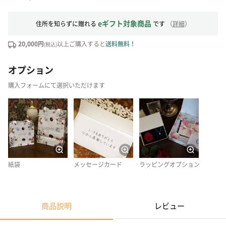
eギフト対象商品
住所を知らずに贈れる
です
（
詳細
）
20,000円
以上ご購入すると
送料無料！
(税込)
オプション
購入フォームにて選択いただけます
紙袋
メッセージカード
ラッピングオプション
商品説明
レビュー