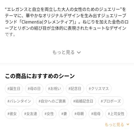
“エレガンスと自立を両立した大人の女性のためのジュエリー”を
テーマに、華やかなオリジナルデザインを生み出すジュエリーブ
ランド「Clementia(クレメンティア)」。ねじりを加えた金色のロ
ープとリボンの結び目が立体的に表現されたキュートなデザイン
です。
たまらなく愛らしいリボンモチーフのピアス
もっと見る
この商品におすすめのシーン
#誕生日
#母の日
#お祝い
#記念日
#クリスマス
#バレンタイン
#自分へのご褒美
#結婚記念日
#プロポーズ
#彼女
#女友達
#女性
#妻
#母親
#祖母
#上司女性
#同僚女性
#女子大学生
#妹
#姉
#娘
#姪