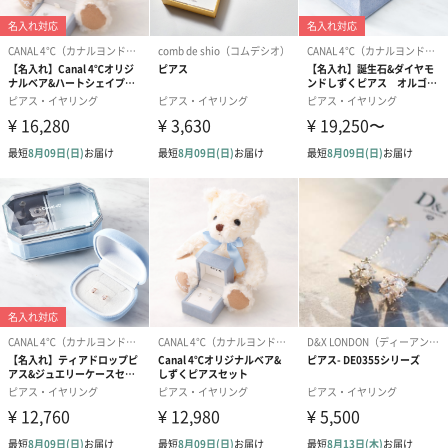
商品詳細情報
商品本体サイ
幅約8mm×奥行約1.5mm×高さ約7.5mm
ズ
商品本体重量
0.5g
パッケージ内
・ジュエリーケース
同梱物
・保証書
商品をジュエリーケースにセットし、リボンをかけラ
ッピングしたものを、梱包用の箱に入れて花びらを飾
ってお届け。保証書つき。有料で手提げ袋をおつけし
ます。
パッケージ外
長方形の貼箱
装
パッケージサ
幅73mm×奥行97mm×高さ42mm
イズ
全体重量
41.8g