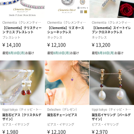
ぱっと笑顔が広がるようなデザイン
身につけた瞬間にぱっと笑顔が広がるようなデザインを目指して
生まれたピアスです。お出かけにもオフィスにもさりげなく身に
つけていきやすいデザインとなっております。
様々なお祝いシーンに
誕生日、結婚記念日、クリスマスの贈り物、プロポーズ、記念日
の贈り物、サプライズのプレゼント、ご自分へのご褒美としてお
選びいただくことが多いです。
言葉ではなかなか伝えられない気持ちを記念日に贈りたい方、遠
くに暮らすお母さまに感謝の気持ちを贈りたい方、奥様や彼女、
お嬢様へ感謝の気持ちを伝えるのにおすすめです。20代～40代の
方が多くご購入いただいております。