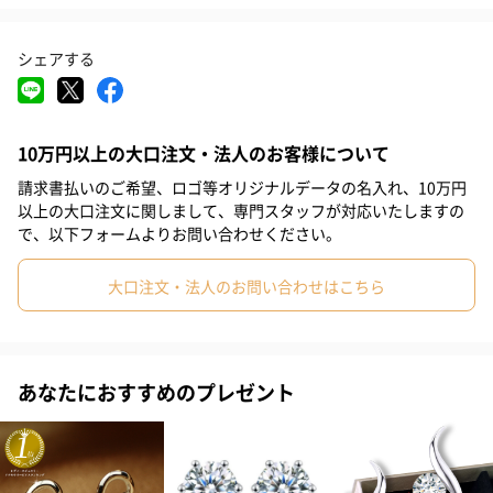
#部下女性
#義母
#親戚女性
#20代前半
#20代後半
シェアする
#30代
#40代
#50代
#60代
#70代
#80代
#90代
ねじりを加えた金色のロープとリボンの結び目が立体的に表現さ
れたキュートなデザイン。
10万円以上の大口注文・法人のお客様について
請求書払いのご希望、ロゴ等オリジナルデータの名入れ、10万円
以上の大口注文に関しまして、専門スタッフが対応いたしますの
日本人女性の肌色に似合うゴールドカラー
で、以下フォームよりお問い合わせください。
大口注文・法人のお問い合わせはこちら
ゴールドは、日本人女性の肌色と馴染みがよく、貴女の顔色を一
層華やかに、美しく見せてくれるでしょう。
あなたにおすすめのプレゼント
金属アレルギー対応
クレメンティアのジュエリーはニッケル、コバルト、クロムを含