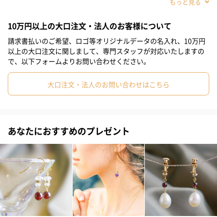
#部下女性
#姪
#娘
#姉
#彼女
#女子大学生
10万円以上の大口注文・法人のお客様について
#同僚女性
#上司女性
#祖母
#母親
#妻
#女性
請求書払いのご希望、ロゴ等オリジナルデータの名入れ、10万円
#女友達
#10代
#20代前半
#20代後半
#30代
#40代
以上の大口注文に関しまして、専門スタッフが対応いたしますの
で、以下フォームよりお問い合わせください。
#50代
#60代
#70代
#80代
#90代
大口注文・法人のお問い合わせはこちら
透明感のあるガラスで作ったアクセサリー。樹脂系アクセサリー
が多い中で、高級感のあるガラスを使用して差別化を図りまし
あなたにおすすめのプレゼント
た。レジン等と違い紫外線で変色しませんので長くご愛用頂けま
す。
水風船を透明感のある涼しげなデザインに。浴衣にも合う夏用ア
イテムです。カラフルな彩りで、卓上のちょっとしたワンポイン
トインテリアにも。