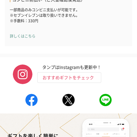
円）
一部商品のみコンビニ支払いが可能です。
※セブンイレブンは取り扱いできません。
※手数料：330円
おつまみ・その他
お酒にぴったりのおつまみ・サプリを同梱してお届けいたしま
詳しくはこちら
す。
タンプはInstagramも更新中！
おすすめギフトをチェック
いぶりがっことチーズ
ごろっとうまみ チーズ
しょっつるナッ
のオイル漬（981円）
のオイル漬（塩麹&レモ
円）
ン）（981円）