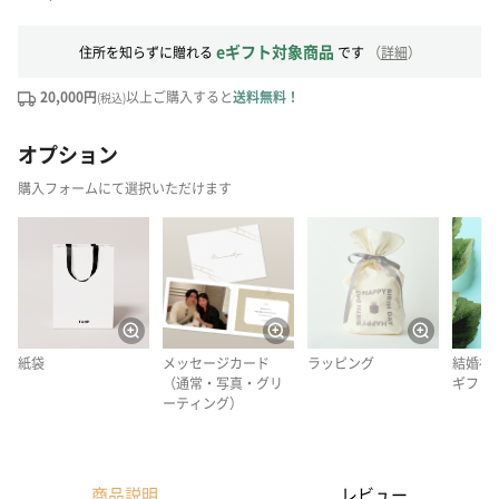
eギフト対象商品
住所を知らずに贈れる
です
（
詳細
）
20,000円
以上ご購入すると
送料無料！
(税込)
オプション
購入フォームにて選択いただけます
紙袋
メッセージカード
ラッピング
結婚祝
（通常・写真・グリ
ギフト
ーティング）
商品説明
レビュー