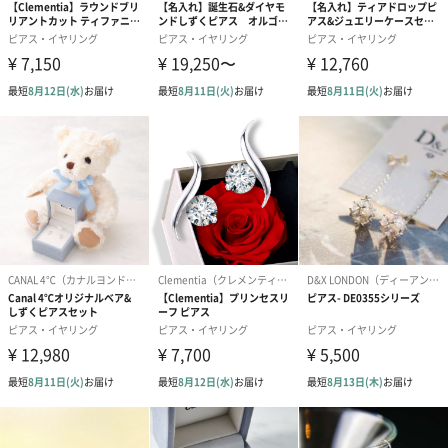
重さ
【ピアス】7g
【イヤリング】10g
パッケージに
外装：紙製袋
ついて
同梱物：台紙
サイズ：幅48×奥行21×高さ93mm
総重量：【ピアス】10g/【イヤリング】13g
商品オプション情報
お届けボックスオプション
配送用のダンボールを装飾いたします。お相手のご住所に直接お
送りする際に人気のオプションです。お相手に直接手渡しする場
合は、紙袋との併用もおすすめです。