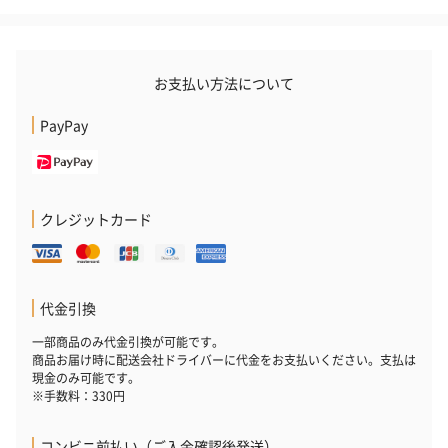
フラッグカプセル：イ
フラッグカプセル：イ
ショートイン
ンセンススティック
ンセンススティック
（GRAPE AND
（END）（880円）
（St.OSMANTHUS）
（880円）
お支払い方法について
（880円）
PayPay
お酒
お酒を同梱してお届けいたします。
※20歳未満の方への酒類の販売はいたしません。
クレジットカード
代金引換
一部商品のみ代金引換が可能です。
商品お届け時に配送会社ドライバーに代金をお支払いください。支払は
現金のみ可能です。
※手数料：330円
プレミアムビール イネ
実楽山田錦 特別純米
ジョニ－ウォ
ディット（712円）
酒（655円）
ブラック１２年（
コンビニ前払い（ご入金確認後発送）