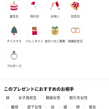
スキンケアグッズ
スキンケアグッズを同梱してお届けします。
誕生日
母の日
お祝い
記念日
クリスマス
バレンタイン
自分へのご褒美
結婚記念日
ハンドクリーム3本セッ
シャワージェル＆ハン
シャワージェ
プロポーズ
ト【ありがとう】
ドクリーム（ピンクグ
ドクリーム（
（1,100円）
レープフルーツ）
ッシュローズ）（
（2,145円）
円）
このプレゼントにおすすめのお相手
妹
女子高校生
親戚女性
取引先女性
リラックスグッズ
リラックスグッズを同梱してお届けします。
義母
部下女性
姪
娘
姉
彼女