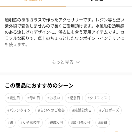
透明感のあるガラスで作ったアクセサリーです。レジン等と違い
紫外線で変色しませんので長くご愛用頂けます。水風船を透明感
のある涼しげなデザインに。浴衣にも合う夏用アイテムです。カ
ラフルな彩りで、卓上のちょっとしたワンポイントインテリアに
も使えます。
涼しげな水風船モチーフのガラスアクセサリー
もっと見る
この商品におすすめのシーン
#誕生日
#母の日
#お祝い
#記念日
#クリスマス
#バレンタイン
#自分へのご褒美
#結婚記念日
#プロポーズ
#妹
#女子高校生
#親戚女性
#取引先女性
#義母