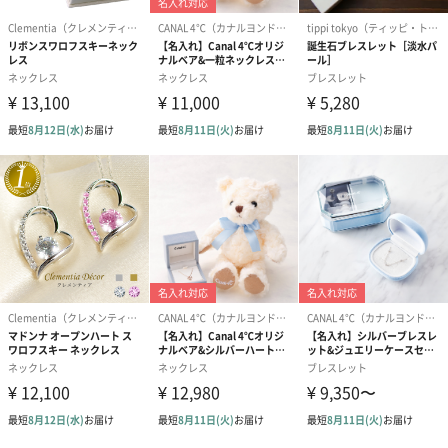
ラッピング
ギフトラッピングを施してお届けします。
コットン巾着 【誕生
コットン巾着 【誕生
コットン巾着 
日】（グレー）S（550
日】（スモーキーピン
とう】 S（55
円）
ク）S（550円）
結婚祝いちょい足しギフト
結婚祝いギフトへの＋αにおすすめです。新生活を彩るギフトオプ