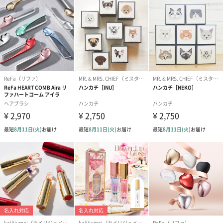
シーズンブーケ（ひま
ブーケ（ホワイトグリ
ブーケ（ピン
わり）（1,880円）
ーン）（1,650円）
（1,650円）
ドライフラワー・プリザーブドフラワー
自然のお花で作ったドライフラワー・プリザーブドフラワーを同
梱します。
一部花材が写真と異なる場合がございます。予めご了承くださ
い。パッケージに入れてお届けします。