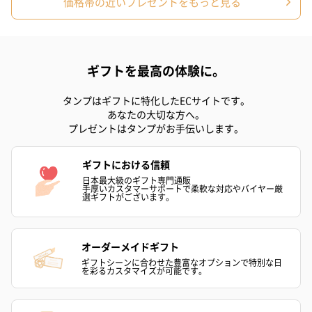
価格帯の近いプレゼントをもっと見る
フラワーテディベア
テディベア（バニラ）
テディベア（
（2,390円）
（1,760円）
ル）（1,760円
ギフトを最高の体験に。
タンプはギフトに特化したECサイトです。
紅茶・コーヒー・スイーツ
あなたの大切な方へ。
紅茶・コーヒー・スイーツを同梱してお届けいたします。ギフト
プレゼントはタンプがお手伝いします。
への＋αにおすすめです。
ギフトにおける信頼
日本最大級のギフト専門通販
手厚いカスタマーサポートで柔軟な対応やバイヤー厳
選ギフトがございます。
オーダーメイドギフト
ギフトシーンに合わせた豊富なオプションで特別な日
を彩るカスタマイズが可能です。
アールグレイ（HAPPY
アールグレイティー
フルーツティー
BIRTHDAY TO YOU）
（660円）
円）
（660円）