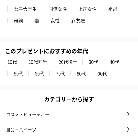
女子大学生
同僚女性
上司女性
祖母
母親
妻
女性
女友達
このプレゼントにおすすめの年代
かき氷入浴剤4点セット
かき氷入浴剤4点セット
バスフラワー
10代
20代前半
20代後半
30代
40代
（ブルー）（748円）
（イエロー）（748円）
【Thank you】
円）
50代
60代
70代
80代
90代
カテゴリーから探す
ハンドタオル・ハンカチ
ハンドタオル・ハンカチを同梱してお届けいたします。ギフトへ
コスメ・ビューティー
の＋αにおすすめです。
食品・スイーツ