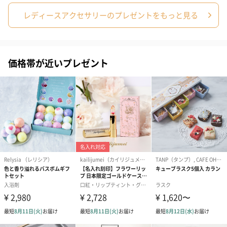
ションをご用意いたしました。
レディースアクセサリーのプレゼントをもっと見る
商品と同梱してお届けいたします。
価格帯が近いプレゼント
ブライダルロリポップ
ブライダルロリポップ
今治タオルケ
ドレス（いちご味)
タキシード（コーラ味)
ンドタオル・
（1,122円）
（1,122円）
タオル）（3,4
生花
生花のブーケを同梱します。
※9-15時にご注文いただく場合、最短のお届け可能日が通常より
も1日遅くなります。