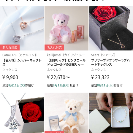
あり（280円）
メッセージカード（通常・写真・グリーティング）
誕生日や結婚祝い・出産祝いなど、様々なシーンのメッセージカ
ードを同梱します。
メッセージカードや封筒のデザインは一部変更する場合がありま
す。
写真付きメッセージカ
写真付きメッセージカ
【誕生日】Hap
ード（680円）
ード（Thank you）ピ
Birthday ホ
ンク（680円）
刷なし）（11