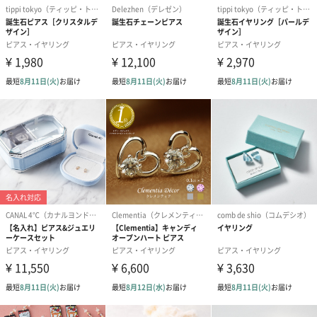
カラーはピアス/イヤリングそれぞれ8色展開。異なる色を集め
ピアス（全8色）
イヤリング（全8色）
ガラス製のアクセサリーブランド「硝子十色」
「硝子十色」は1956年創業の鈴メーカーが送る、2021年春に誕生
した新ブランド。
可愛くてポップ、それでいてガラスの透明感あふれるアイテムが
装いを華やかに彩ります。普段使いやイベント等、様々なファッ
ションシーンで活躍出来る、「硝子十色」ならではのガラスアク