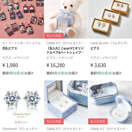
セサリーをご提案致します。
夏の耳元を涼しげに
水風船をモチーフにした涼しげなアクセサリーは、浴衣との相性
も良く夏にぴったりのアイテムです。ぜひ贈ってみてはいかがで
しょうか。
商品詳細情報
素材
真鍮・亜鉛合金・ガラス
金属材質
真鍮（ニッケルフリー）
製造国
日本
サイズ
幅20×奥行20×高さ5mm（ガラス部分）