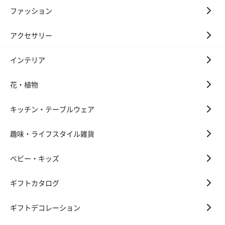
ファッション
アクセサリー
インテリア
花束ハンドタオル（ピ
花束ハンドタオル（ブ
花束ハンドタ
ンク）（1,760円）
ルー）（1,760円）
ワイト）（1,7
花・植物
キッチン・テーブルウェア
キャンドル・お香
趣味・ライフスタイル雑貨
キャンドル・お香を同梱してお届けいたします。
ベビー・キッズ
ギフトカタログ
ギフトデコレーション