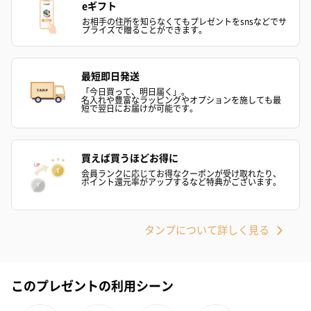
eギフト
お相手の住所を知らなくてもプレゼントをsnsなどでサ
プライズで贈ることができます。
最短即日発送
スイーツ
「今日買って、明日届く」。
名入れや豊富なラッピングやオプションを施しても最
スイーツを同梱してお届けいたします。ギフトへの＋αにおすすめ
短で翌日にお届けが可能です。
です。
買えば買うほどお得に
会員ランクに応じてお得なクーポンが受け取れたり、
ポイント還元率がアップするなど特典がございます。
タンプについて詳しく見る
ゼリーバウム カット
麦わらパンダバウム
3層デザート 
（レモン＆紅茶）（432
（バナナ味）（540円）
ェ〜国産フル
円）
り〜 3号（86
このプレゼントの利用シーン