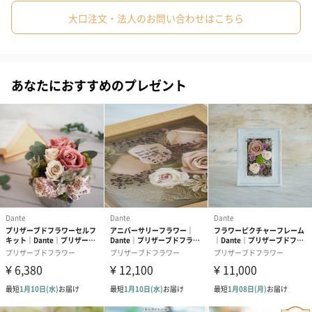
#男子高校生
#女子高校生
#母親
#彼氏
#女友達
シトラスグリーン
大口注文・法人のお問い合わせはこちら
#男友達
#男性
#女性
#夫
#妻
#父親
#彼女
サフラン
#祖母
#祖父
#上司女性
#上司男性
#同僚女性
あなたにおすすめのプレゼント
#同僚男性
#男子大学生
#女子大学生
#10代
#20代前半
永遠に強く、美しく 「Dante」
#20代後半
#30代
#40代
#50代
#60代
#70代
#80代
#90代
「Dante（ダンテ）」はプリザーブドフラワーと花びらに好きな
メッセージ・写真をプリント出来るオリジナル商品を展開してい
るブランドです。
色彩が人間の心や身体に与える影響を研究したものを色彩心理と
言います。フラワーを大事な人へ送る、会議室に飾ることによっ
て人の心に響きます。
「Dante」はそんなフラワーを手軽に長持ちできるプリザーブド