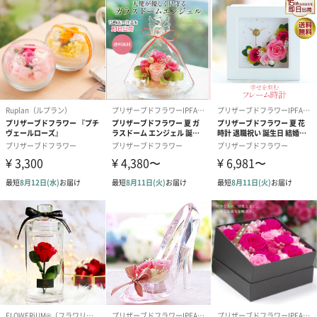
フラワーを中心にサービスを展開。プレゼント、装飾にも自分ら
しさを表現できるよう カスタマイズメニュー、セルフキット等お
客様にあわせて提供致します。
大切なあの人に、オリジナリティあふれるギフトを
本物の花びらにメッセージをプリントできる「Dante」のPENTキ
ューブは、大切な記念日やお祝いのギフトにおすすめ。大切なあ
の人に、心のこもった贈り物をしてみませんか？
商品詳細情報
サイズ
幅130×奥行130×高さ90mm
重量
300g