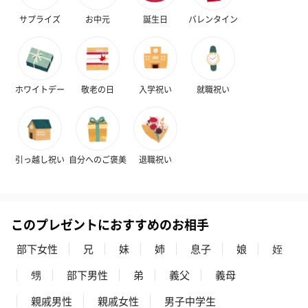
サプライズ
お中元
誕生日
バレンタイン
ホワイトデー
敬老の日
入学祝い
就職祝い
引っ越し祝い
自分へのご褒美
退職祝い
このプレゼントにおすすめのお相手
部下女性
兄
妹
姉
息子
娘
姪
甥
部下男性
弟
義父
義母
親戚男性
親戚女性
男子中学生