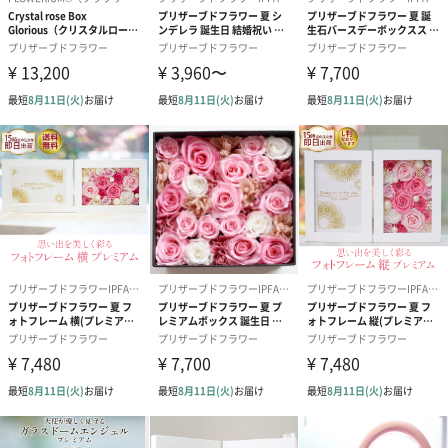
製造国
日本
パッケージに
外装：箱に入れて包装紙で包み、リボンを付けます
ついて
同梱物：ショップカード
サイズ：幅140×奥行140×高さ100mm
総重量：350g
対応可能オプ
①メッセージカード（無料）
ション
・いつもありがとう
・Thank you
・おめでとう
・For you
②花びらへ写真orロゴプリント（有料）
※弊社では加工いたしません。届いた写真をそのまま
花びらにプリントします。