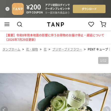
【重要】令和8年熊本地震の影響に伴うお荷物のお届け停止・遅延について
（2026年7月29日更新）
タンプホーム
>
花・植物
>
花
>
プリザーブドフラワー
>
PENT キューブ
1
/
12