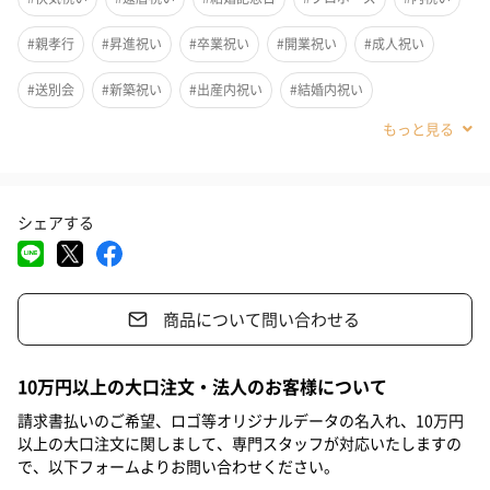
長くて2年以上美しさを保つと言われているプリザーブドフラワ
#親孝行
#昇進祝い
#卒業祝い
#開業祝い
#成人祝い
ー。その花びらにメッセージをプリントした、オリジナリティ溢
れるフラワーフレームです。
#送別会
#新築祝い
#出産内祝い
#結婚内祝い
▼メッセージ希望▼
#その他内祝い
#法人
#お歳暮
#古希祝い
#喜寿祝い
-------------------------------------------------------------------------
#米寿祝い
#クリスマス
#結婚祝い
#母の日
#父の日
【日付】2021.3.3 or March 3, 2021 （どちらかの形式）
【名前】アルファベット10字以内 or 日本語7文字
シェアする
#お祝い
#お礼
#記念日
#パーティー
#サプライズ
【メッセージ】アルファベット15字以内 or 日本語10文字
-----------------------------------------------------------------------
#お中元
#誕生日
#バレンタイン
#ホワイトデー
商品について問い合わせる
#敬老の日
#入学祝い
#就職祝い
#引っ越し祝い
ヌードピンク
#自分へのご褒美
#退職祝い
#部下女性
#兄
#妹
#姉
10万円以上の大口注文・法人のお客様について
#息子
#娘
#姪
#甥
#部下男性
#弟
#義父
請求書払いのご希望、ロゴ等オリジナルデータの名入れ、10万円
パウダーブルー
以上の大口注文に関しまして、専門スタッフが対応いたしますの
#義母
#親戚男性
#親戚女性
#男子中学生
#女子中学生
で、以下フォームよりお問い合わせください。