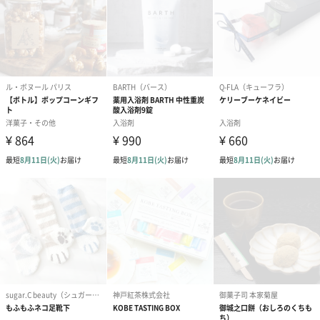
ブライダルロリポップ
ブライダルロリポップ
今治タオルケ
ドレス（いちご味)
タキシード（コーラ味)
ンドタオル・
（1,122円）
（1,122円）
タオル）（3,4
生花
生花のブーケを同梱します。
※9-15時にご注文いただく場合、最短のお届け可能日が通常より
も1日遅くなります。