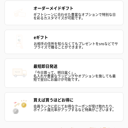
オーダーメイドギフト
ギフトシーンに合わせた豊富なオプションで特別な日
を彩るカスタマイズが可能です。
ぬいぐるみ
愛らしいぬいぐるみを同梱してお届けします。
誕生日・記念日・出産祝いなどのシーンにおすすめです。
eギフト
お相手の住所を知らなくてもプレゼントをsnsなどでサ
プライズで贈ることができます。
最短即日発送
「今日買って、明日届く」。
名入れや豊富なラッピングやオプションを施しても最
短で翌日にお届けが可能です。
フラワーテディベア
テディベア（バニラ）
テディベア（
（2,390円）
（1,760円）
ル）（1,760円
買えば買うほどお得に
会員ランクに応じてお得なクーポンが受け取れたり、
ポイント還元率がアップするなど特典がございます。
紅茶・コーヒー・スイーツ