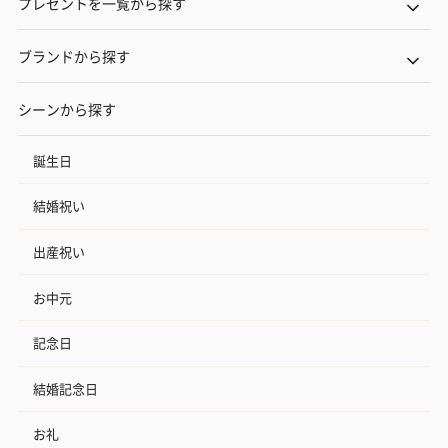
プレゼントを一覧から探す
ブランドから探す
シーンから探す
誕生日
いぶりがっことチーズ
ごろっとうまみ チーズ
しょっつるナッ
のオイル漬（981円）
のオイル漬（塩麹&レモ
円）
結婚祝い
ン）（981円）
出産祝い
お中元
記念日
結婚記念日
お礼