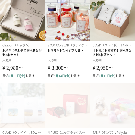
メッセージカード（通常・写真・グリーティング）
誕生日や結婚祝い・出産祝いなど、様々なシーンのメッセージカ
ードを同梱します。
メッセージカードや封筒のデザインは一部変更する場合がありま
す。
写真付きメッセージカ
写真付きメッセージカ
【誕生日】Hap
ード（680円）
ード（Thank you）ピ
Birthday ホ
ンク（680円）
刷なし）（11
ラッピング
ギフトラッピングを施してお届けいたします。