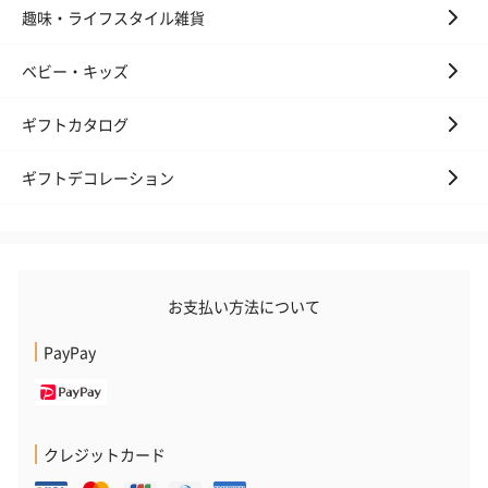
趣味・ライフスタイル雑貨
かき氷入浴剤4点セット
かき氷入浴剤4点セット
バスフラワー
（ブルー）（748円）
（イエロー）（748円）
【Thank you】
円）
ベビー・キッズ
ギフトカタログ
ギフトデコレーション
ハンドタオル・ハンカチ
ハンドタオル・ハンカチを同梱してお届けいたします。ギフトへ
の＋αにおすすめです。
お支払い方法について
PayPay
花束ハンドタオル（ピ
花束ハンドタオル（ブ
花束ハンドタ
クレジットカード
ンク）（1,760円）
ルー）（1,760円）
ワイト）（1,7