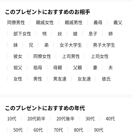
です。
このプレゼントにおすすめのお相手
同僚男性
親戚女性
親戚男性
義母
義父
部下女性
甥
姪
娘
息子
姉
妹
兄
弟
女子大学生
男子大学生
彼女
同僚女性
上司男性
上司女性
ゼリーバウム カット
麦わらパンダバウム
3層デザート 
（レモン＆紅茶）（432
（バナナ味）（540円）
ェ〜国産フル
祖父
祖母
母親
父親
妻
夫
円）
り〜 3号（86
女性
男性
男友達
女友達
彼氏
スキンケアグッズ
スキンケアグッズを同梱してお届けします。
このプレゼントにおすすめの年代
10代
20代前半
20代後半
30代
40代
50代
60代
70代
80代
90代