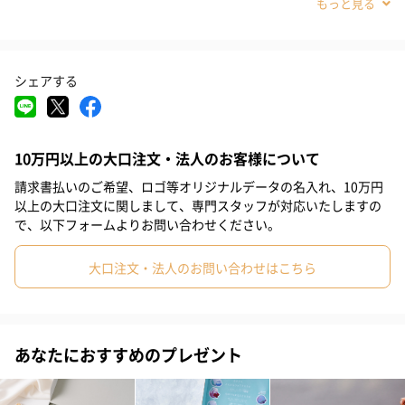
#部下女性
#甥
#姪
#娘
#息子
#姉
#妹
#兄
いちごの香り
#弟
#女子大学生
#男子大学生
#彼女
#同僚女性
いちごの香りを楽しめます。
シェアする
#上司男性
#上司女性
#祖父
#祖母
#母親
#父親
#妻
#夫
#女性
#男性
#男友達
#女友達
#彼氏
いちごミルクの香り
10万円以上の大口注文・法人のお客様について
#10代
#20代前半
#20代後半
#30代
#40代
#50代
請求書払いのご希望、ロゴ等オリジナルデータの名入れ、10万円
#60代
#70代
#80代
#90代
甘いいちごミルクの香りを楽しめます。
以上の大口注文に関しまして、専門スタッフが対応いたしますの
で、以下フォームよりお問い合わせください。
大口注文・法人のお問い合わせはこちら
使用方法
浴槽のお湯（約200L）に1包入れ、よくかき混ぜてご入浴くださ
あなたにおすすめのプレゼント
い。