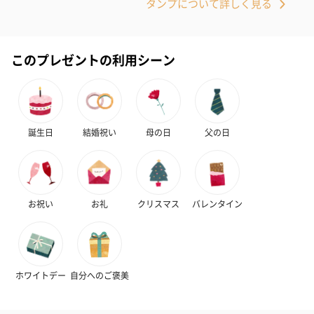
タンプについて詳しく見る
紅茶・コーヒー・スイーツを同梱してお届けいたします。ギフト
への＋αにおすすめです。
このプレゼントの利用シーン
誕生日
結婚祝い
母の日
父の日
アールグレイ（HAPPY
アールグレイティー
フルーツティー
BIRTHDAY TO YOU）
（660円）
円）
（660円）
お祝い
お礼
クリスマス
バレンタイン
ホワイトデー
自分へのご褒美
スイーツ
スイーツを同梱してお届けいたします。ギフトへの＋αにおすすめ