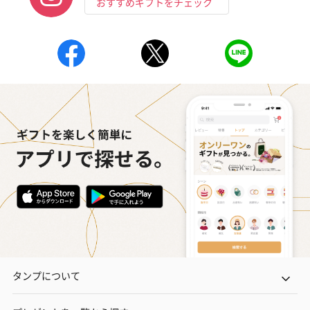
おすすめギフトをチェック
お酒
お酒を同梱してお届けいたします。
※20歳未満の方への酒類の販売はいたしません。
プレミアムビール イネ
実楽山田錦 特別純米
ジョニ－ウォ
ディット（712円）
酒（655円）
ブラック１２年（
円）
おつまみ・その他
タンプについて
お酒にぴったりのおつまみ・サプリを同梱してお届けいたしま
す。