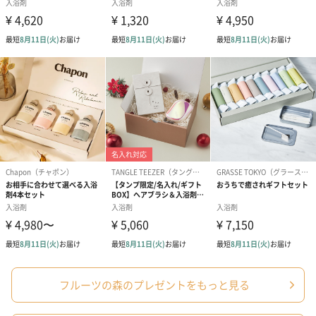
使用上の注意
●本品は飲食物ではありません。
点
●肌に異常がある時、または肌に合わない時は、ご使用
をおやめください。
●本品は入浴用のバスソルトです。肌に直接こすりつけ
ないでください。
●循環式の風呂・全自動給湯器、24時間風呂の場合、
機種によっては使用できない場合がありますので、説
明書を確認の上ご使用ください。
●使用後の追い焚きはおやめください。
●残り湯を長く浴槽に入れておかないでください。ま
た、洗濯には使用しないでください。
●使用後は浴槽、風呂釜をよく洗ってください。本品は
塩を使用していますので、お湯をそのままにしておく
と風呂釜などを傷める原因となります。
●天然大理石浴槽の場合は光沢が失われる場合がありま
す。
●天然塩のため、まれに不溶物が混入する場合がありま
すが、品質に問題はありません。
●製品の性質上、時間の経過とともに色味が変わる場合
がありますが、品質に問題はありません。また、保管
状況によっては主成分が滲み出る場合がありますが、
品質に問題はありません。
フルーツの森のプレゼントをもっと見る
●高温多湿、直射日光を避け、乳幼児の手の届かないと
ころで保管してください。