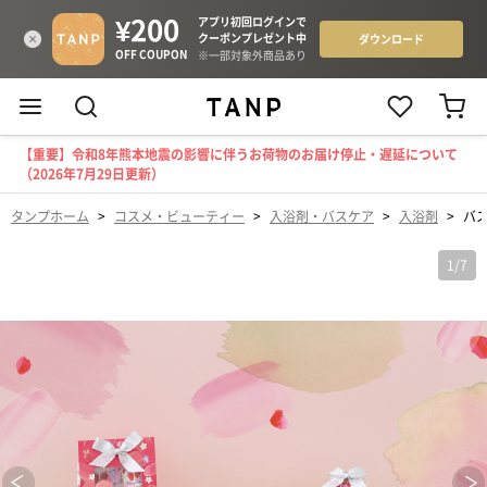
【重要】令和8年熊本地震の影響に伴うお荷物のお届け停止・遅延について
（2026年7月29日更新）
タンプホーム
>
コスメ・ビューティー
>
入浴剤・バスケア
>
入浴剤
>
バ
1
/
7