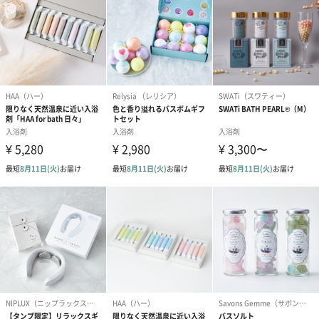
注意事項
・本品は飲食物ではありません。
・肌に異常がある時、または肌に合わない時は、ご使用をおやめ
ください。
・本品は入浴用のバスソルトです。肌に直接こすりつけないでく
ださい。
・循環式の風呂・全自動給湯器、24時間風呂の場合、機種によっ
ては使用できない場合がありますので、説明書を確認の上ご使用
ください。
・使用後の追い焚きはおやめください。
・残り湯を長く浴槽に入れておかないでください。また、洗濯に
は使用しないでください。
・使用後は浴槽、風呂釜をよく洗ってください。本品は塩を使用
していますので、お湯をそのままにしておくと風呂釜などを傷め
る原因となります。
・天然大理石浴槽の場合は光沢が失われる場合があります。