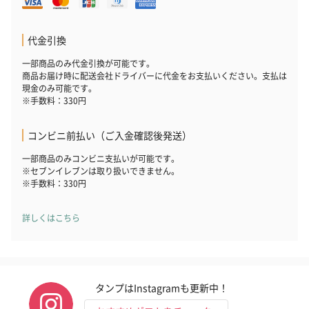
代金引換
キャンドル・お香
一部商品のみ代金引換が可能です。
商品お届け時に配送会社ドライバーに代金をお支払いください。支払は
キャンドル・お香を同梱してお届けいたします。
現金のみ可能です。
※手数料：330円
コンビニ前払い（ご入金確認後発送）
一部商品のみコンビニ支払いが可能です。
※セブンイレブンは取り扱いできません。
※手数料：330円
フラッグカプセル：イ
フラッグカプセル：イ
ショートイン
詳しくはこちら
ンセンススティック
ンセンススティック
（GRAPE AND
（END）（880円）
（St.OSMANTHUS）
（880円）
（880円）
タンプはInstagramも更新中！