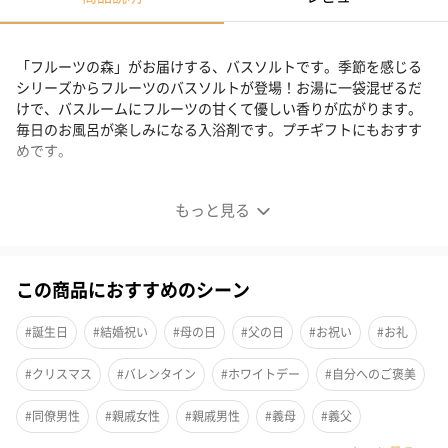
「フルーツの森」がお届けする、バスソルトです。季節を感じる
シリーズからフルーツのバスソルトが登場！お湯に一袋混ぜるだ
けで、バスルームにフルーツの甘くて優しい香りが広がります。
毎日のお風呂が楽しみになる入浴剤です。プチギフトにもおすす
めです。
フルーツの甘い香りが広がるバスソルト
もっと見る
ぬくもりを感じる季節を楽しむシリーズのフルーツの甘い香りが
広がるバスソルトです。お湯に混ぜるだけで、ワンランク上のバ
この商品におすすめのシーン
スタイムになります。お子様から年配の方まで幅広くお使いいた
だけるので、毎日のお風呂が楽しみになりますね。
#誕生日
#結婚祝い
#母の日
#父の日
#お祝い
#お礼
#クリスマス
#バレンタイン
#ホワイトデー
#自分へのご褒美
選べる香りは2種類
#同僚男性
#親戚女性
#親戚男性
#義母
#義父