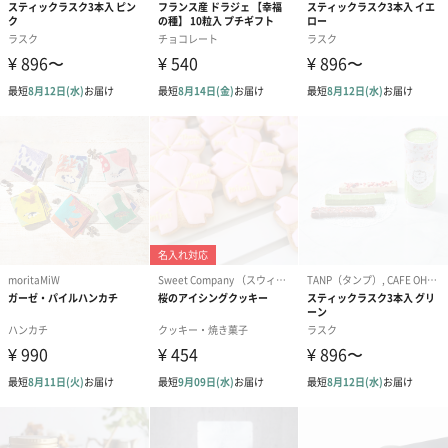
結婚祝い（御結婚御
出産祝い（御出産御
内祝い_蝶結び
祝）（110円）
祝）（110円）
（110円）
結婚祝いちょい足しギフト
結婚祝いギフトへの＋αにおすすめです。新生活を彩るギフトオプ
ションをご用意いたしました。
商品と同梱してお届けいたします。