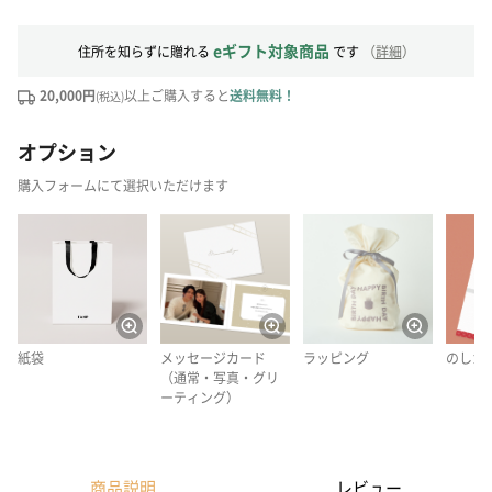
eギフト対象商品
住所を知らずに贈れる
です
（
詳細
）
20,000円
以上ご購入すると
送料無料！
(税込)
オプション
購入フォームにて選択いただけます
紙袋
メッセージカード
ラッピング
のしカ
（通常・写真・グリ
ーティング）
商品説明
レビュー