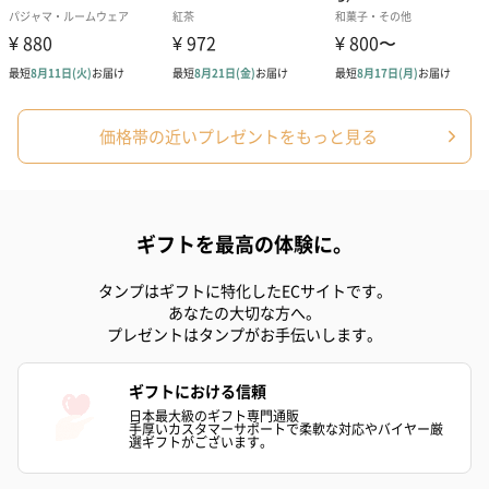
シーズンブーケ（ひま
ブーケ（ホワイトグリ
ブーケ（ピン
わり）（1,880円）
ーン）（1,650円）
（1,650円）
ドライフラワー・プリザーブドフラワー
価格帯の近いプレゼントをもっと見る
自然のお花で作ったドライフラワー・プリザーブドフラワーを同
梱します。
一部花材が写真と異なる場合がございます。予めご了承くださ
い。パッケージに入れてお届けします。
ギフトを最高の体験に。
タンプはギフトに特化したECサイトです。
あなたの大切な方へ。
プレゼントはタンプがお手伝いします。
ギフトにおける信頼
日本最大級のギフト専門通販
手厚いカスタマーサポートで柔軟な対応やバイヤー厳
プリザーブドフラワー
プリザーブドフラワー
アミュレット 
選ギフトがございます。
ブーケ（ピンク）
ブーケ（ブルー）
ク）（1,500円
（2,580円）
（2,580円）