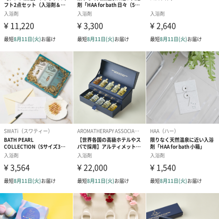
・天然塩のため、まれに不溶物が混入する場合がありますが、品
質に問題はありません。
・製品の性質上、時間の経過とともに色味が変わる場合がありま
すが、品質に問題はありません。また、保管状況によっては主成
分が滲み出る場合がありますが、品質に問題はありません。
・高温多湿、直射日光を避け、乳幼児の手の届かないところで保
管してください。
キュートなバスソルトをプレゼントしてみませんか。
パッケージもキュートで、使う前からウキウキするバスソルト
は、プチギフトにぴったりです。入浴剤が好きな方はもちろん、
アロマなど香りの商品が好きな方にもおすすめです。他のプレゼ
ントと一緒に贈るのも素敵ですね。