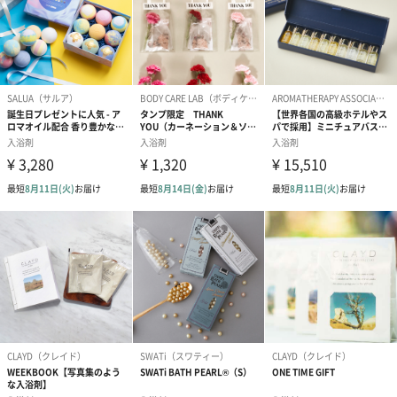
商品詳細情報
原材料
【いちごの香り】塩化Na、グリセリン、香料、赤227
・素材：外装：プラ
【いちごミルクの香り】塩化Na、香料、赤227
・素材：外装：プラ
本体サイズ
幅70mm×奥行10mm×高さ135mm
重さ/内容量
各35g
パッケージ外
【いちご/いちごミルクの香り】プラ包装
装
製造国
中国
保存方法
高温多湿、直射日光を避け、乳幼児の手の届かないと
ころで保管してください。
お届けからの
約2年
使用期限
使用方法
浴槽のお湯（約200L）に1包入れ、よくかき混ぜてご
入浴ください。