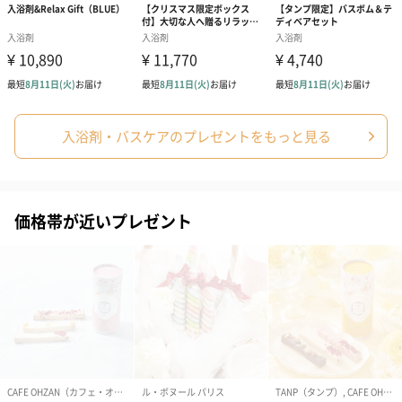
入浴剤・バスケアのプレゼントをもっと見る
コットン巾着 【誕生
コットン巾着 【誕生
コットン巾着 
日】（グレー）M（550
日】（スモーキーピン
とう】 M（55
円）
ク）M（550円）
価格帯が近いプレゼント
のしカード
商品の形質上、のしを直接添付できない商品にのし風のカードを
同梱します。
※のし下はご記入いただけません。
※カードのデザインは一部変更する場合があります。