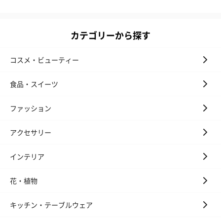
カテゴリーから探す
ハンドクリーム3本セッ
シャワージェル＆ハン
シャワージェ
コスメ・ビューティー
ト【ありがとう】
ドクリーム（ピンクグ
ドクリーム（
（1,100円）
レープフルーツ）
ッシュローズ）（
（2,145円）
円）
食品・スイーツ
ファッション
リラックスグッズ
アクセサリー
リラックスグッズを同梱してお届けします。
インテリア
花・植物
キッチン・テーブルウェア