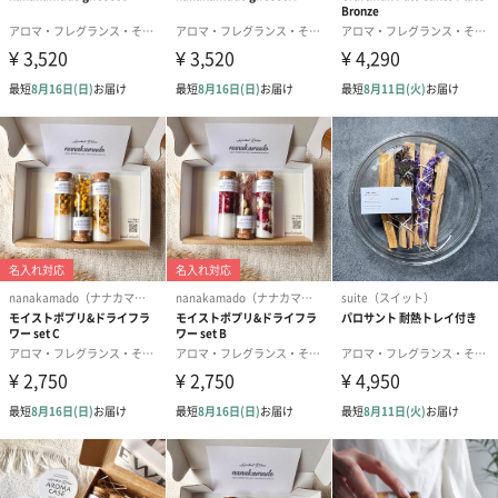
フレグランスビーズのボトルキャップを開けて、封緘シールを剥
がします。その後、ボトルキャップを再び閉めてください。香り
の持続期間の目安は約1～2ヶ月です。
※持続期間はご使用される環境、使用方法によって異なります。
※フレグランスビーズの大きさや形、色味にばらつきがありま
す。
注意事項
・本品は飲食物ではありません。
・万一飲み込んだ場合は、医師にご相談ください。
・目に入った場合は、直ちに洗い流してください。
・火気に近づけないでください。
・容器が転倒しないよう平らで安全な場所でご使用ください。
・家具やフローリングの塗装面をはがしたり、プラスチックを変