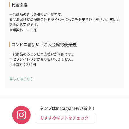
代金引換
一部商品のみ代金引換が可能です。
商品お届け時に配送会社ドライバーに代金をお支払いください。支払は
現金のみ可能です。
※手数料：330円
かき氷入浴剤4点セット
かき氷入浴剤4点セット
バスフラワー
（ブルー）（748円）
（イエロー）（748円）
【Thank you】
コンビニ前払い（ご入金確認後発送）
円）
一部商品のみコンビニ支払いが可能です。
※セブンイレブンは取り扱いできません。
※手数料：330円
ハンドタオル・ハンカチ
詳しくはこちら
ハンドタオル・ハンカチを同梱してお届けいたします。ギフトへ
の＋αにおすすめです。
タンプはInstagramも更新中！
おすすめギフトをチェック