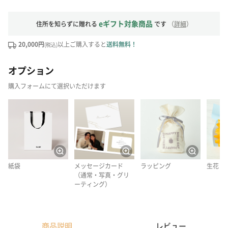
eギフト対象商品
住所を知らずに贈れる
です
（
詳細
）
20,000円
以上ご購入すると
送料無料！
(税込)
オプション
購入フォームにて選択いただけます
紙袋
メッセージカード
ラッピング
生花
（通常・写真・グリ
ーティング）
商品説明
レビュー