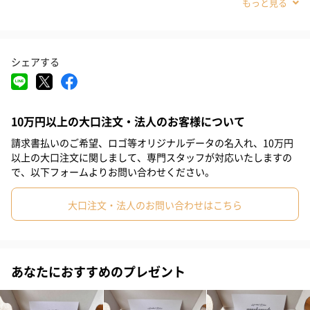
#義父
#義母
#取引先男性
#取引先女性
#親戚男性
#親戚女性
#母親
#彼氏
#女友達
#男友達
#男性
シェアする
#女性
#夫
#妻
#父親
#彼女
#祖母
#祖父
丸くコロコロっとかわいいビーズのような芳香剤です。ボトルに
は香りのイメージカラーと同じリボンが付いて可愛らしく華やか
#上司女性
#上司男性
#同僚女性
#同僚男性
#男子大学生
な印象ですね。お部屋、玄関、トイレなどに置いてお使いくださ
10万円以上の大口注文・法人のお客様について
#10代
#20代前半
#20代後半
#30代
#40代
#50代
い。お部屋のアクセントにもぴったり！
請求書払いのご希望、ロゴ等オリジナルデータの名入れ、10万円
#60代
#70代
#80代
#90代
以上の大口注文に関しまして、専門スタッフが対応いたしますの
で、以下フォームよりお問い合わせください。
選べる香りは4種類
大口注文・法人のお問い合わせはこちら
ラベンダー
ふわっと爽やか、ラベンダーの香りです。
あなたにおすすめのプレゼント