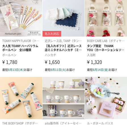
誕生日や結婚祝い・出産祝いなど、様々なシーンのメッセージカ
ードを同梱します。
メッセージカードや封筒のデザインは一部変更する場合がありま
す。
写真付きメッセージカ
写真付きメッセージカ
【誕生日】Hap
ード（680円）
ード（Thank you）ピ
Birthday ホ
ンク（680円）
刷なし）（11
ラッピング
ギフトラッピングを施してお届けします。