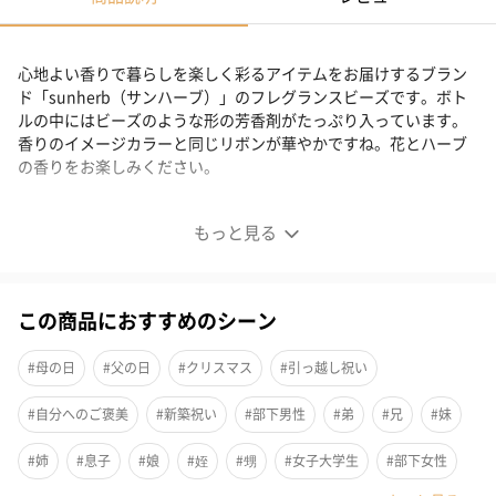
心地よい香りで暮らしを楽しく彩るアイテムをお届けするブラン
ド「sunherb（サンハーブ）」のフレグランスビーズです。ボト
ルの中にはビーズのような形の芳香剤がたっぷり入っています。
香りのイメージカラーと同じリボンが華やかですね。花とハーブ
の香りをお楽しみください。
きらめくビーズの様な芳香剤
もっと見る
この商品におすすめのシーン
#母の日
#父の日
#クリスマス
#引っ越し祝い
#自分へのご褒美
#新築祝い
#部下男性
#弟
#兄
#妹
#姉
#息子
#娘
#姪
#甥
#女子大学生
#部下女性