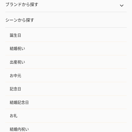
（END）（880円）
（St.OSMANTHUS）
（880円）
ブランドから探す
（880円）
シーンから探す
お酒
誕生日
お酒を同梱してお届けいたします。
※20歳未満の方への酒類の販売はいたしません。
結婚祝い
出産祝い
お中元
記念日
結婚記念日
プレミアムビール イネ
実楽山田錦 特別純米
ジョニ－ウォ
ディット（712円）
酒（655円）
ブラック１２年（
お礼
円）
結婚内祝い