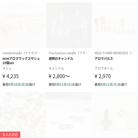
シールを剥がします。その後、ボトルキャップを再び
閉めてください。香りの持続期間の目安は約1～2ヶ月
です。
※持続期間はご使用される環境、使用方法によって異
なります。
※フレグランスビーズの大きさや形、色味にばらつき
があります。
使用上の注意
●本品は飲食物ではありません。
点
●万一飲み込んだ場合は、医師にご相談ください。
●目に入った場合は、直ちに洗い流してください。
●火気に近づけないでください。
●容器が転倒しないよう平らで安全な場所でご使用くだ
さい。
●家具やフローリングの塗装面をはがしたり、プラスチ
ックを変形・変化させるおそれがありますので、中身
や液体がこぼれないようご注意ください
●使用中、ビーズが小さくなったり、水分が底に溜まる
ことがありますが、品質に問題はありません。
●長時間強い光の当たる場所に置いておくとビーズが色
やけ・色とびする場合があります。ご使用にならない
時は、密閉して冷暗所に保管してください。時間の経
過とともに色味が変わる場合がありますが、品質に問
題はありません。
●本品を用途以外に使用しないでください。
●高温多湿、直射日光を避け、乳幼児の手の届かないと