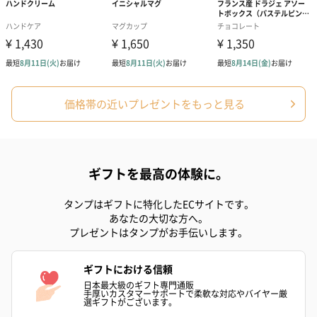
価格帯の近いプレゼントをもっと見る
コットン巾着 【誕生
コットン巾着 【誕生
コットン巾着 
日】（グレー）S（550
日】（スモーキーピン
とう】 S（55
円）
ク）S（550円）
ギフトを最高の体験に。
タンプはギフトに特化したECサイトです。
生花
あなたの大切な方へ。
生花のブーケを同梱します。
プレゼントはタンプがお手伝いします。
※9-15時にご注文いただく場合、最短のお届け可能日が通常より
も1日遅くなります。
ギフトにおける信頼
日本最大級のギフト専門通販
手厚いカスタマーサポートで柔軟な対応やバイヤー厳
選ギフトがございます。