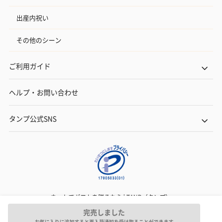
おつまみ・その他
出産内祝い
お酒にぴったりのおつまみ・サプリを同梱してお届けいたしま
す。
その他のシーン
ご利用ガイド
ヘルプ・お問い合わせ
タンプ公式SNS
いぶりがっことチーズ
ごろっとうまみ チーズ
しょっつるナッ
のオイル漬（981円）
のオイル漬（塩麹&レモ
円）
ン）（981円）
ネットでギフトを贈るなら | TANP（タンプ）
Copyright© TANP Inc.
完売しました
お気に入りに追加すると再入荷通知を受け取ることができます