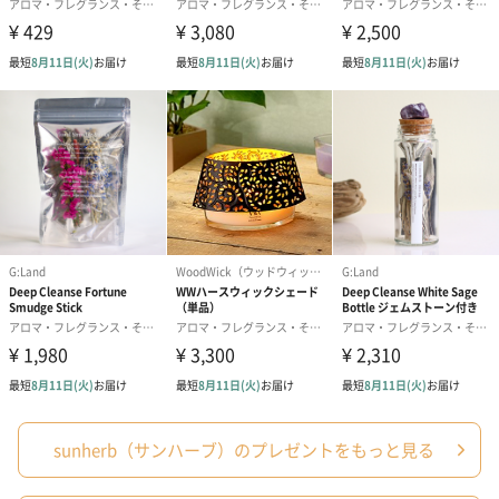
香りを楽しむホームフレグランスライン、おふろでふんわり香り
を楽しむバスラインがあります。手軽に使えるかわいいものをバ
ラエティ豊かに取り揃えています。
リラックスできる心地よい香りをプレゼントしてみません
か？
丸みのあるカラフルなビーズがキラキラときらめく芳香剤は、置
いておくだけで華やかになりますね。お部屋ごとに違う香りを使
うのもおすすめです。お家時間を心からリラックスできる空間に
してみませんか。
商品詳細情報
sunherb（サンハーブ）のプレゼントをもっと見る
原材料
【ラベンダー】