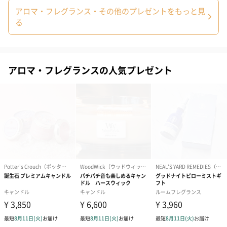
水、アルコール、溶剤、香料、ポリアクリル酸ソーダ
アロマ・フレグランス・その他のプレゼントをもっと見
る
【ピュアローズ】
水、アルコール、溶剤、香料、ポリアクリル酸ソーダ
【グレープフルーツ】
水、アルコール、溶剤、香料、ポリアクリル酸ソーダ
アロマ・フレグランスの人気プレゼント
【グリーングラス】
水、アルコール、溶剤、香料、ポリアクリル酸ソーダ
【ボトル、ラベル、封かんシール、リボン】プラ
本体サイズ
幅65mm×奥行65mm×高さ110mm
重さ/内容量
180g
製造国
中国
保存方法
高温多湿、直射日光を避け、乳幼児の手の届かないと
ころで保管してください。
お届けからの
約2年
使用期限
使用方法
フレグランスビーズのボトルキャップを開けて、封緘