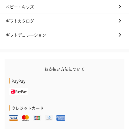
スキンケアグッズを同梱してお届けします。
ベビー・キッズ
ギフトカタログ
ギフトデコレーション
ハンドクリーム3本セッ
シャワージェル＆ハン
シャワージェ
ト【ありがとう】
ドクリーム（ピンクグ
ドクリーム（
お支払い方法について
（1,100円）
レープフルーツ）
ッシュローズ）（
（2,145円）
円）
PayPay
リラックスグッズ
リラックスグッズを同梱してお届けします。
クレジットカード