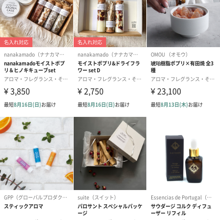
形・変化させるおそれがありますので、中身や液体がこぼれない
ようご注意ください
・使用中、ビーズが小さくなったり、水分が底に溜まることがあ
りますが、品質に問題はありません。
・長時間強い光の当たる場所に置いておくとビーズが色やけ・色
とびする場合があります。ご使用にならない時は、密閉して冷暗
所に保管してください。時間の経過とともに色味が変わる場合が
ありますが、品質に問題はありません。
・本品を用途以外に使用しないでください。
・高温多湿、直射日光を避け、乳幼児の手の届かないところで保
管してください。
「sunherb（サンハーブ）」
「sunherb（サンハーブ）」は、花やハーブの心地よい香りで暮
らしを楽しく彩るアイテムをお届けするブランドです。お部屋で