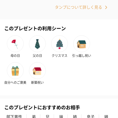
タンプについて詳しく見る
プリザーブドフラワー
プリザーブドフラワー
アミュレット 
ブーケ（ピンク）
ブーケ（ブルー）
ク）（1,500円
（2,580円）
（2,580円）
このプレゼントの利用シーン
ぬいぐるみ
愛らしいぬいぐるみを同梱してお届けします。
母の日
父の日
クリスマス
引っ越し祝い
誕生日・記念日・出産祝いなどのシーンにおすすめです。
自分へのご褒美
新築祝い
このプレゼントにおすすめのお相手
フラワーテディベア
テディベア（バニラ）
テディベア（
部下男性
弟
兄
妹
姉
息子
娘
（2,390円）
（1,760円）
ル）（1,760円