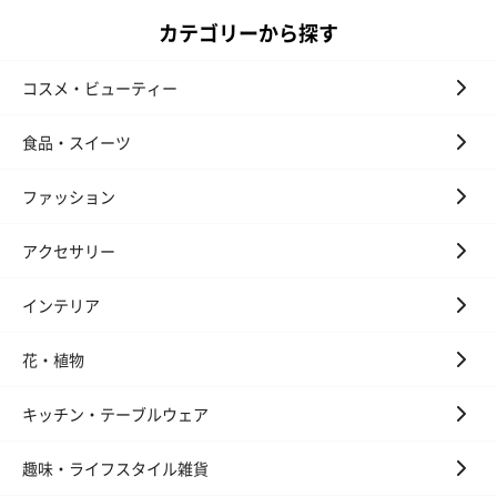
カテゴリーから探す
スイーツ
コスメ・ビューティー
スイーツを同梱してお届けいたします。ギフトへの＋αにおすすめ
です。
食品・スイーツ
ファッション
アクセサリー
インテリア
ゼリーバウム カット
麦わらパンダバウム
3層デザート 
花・植物
（レモン＆紅茶）（432
（バナナ味）（540円）
ェ〜国産フル
円）
り〜 3号（86
キッチン・テーブルウェア
趣味・ライフスタイル雑貨
スキンケアグッズ