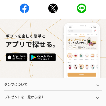
花束ハンドタオル（ピ
花束ハンドタオル（ブ
花束ハンドタ
ンク）（1,760円）
ルー）（1,760円）
ワイト）（1,7
キャンドル・お香
キャンドル・お香を同梱してお届けいたします。
タンプについて
プレゼントを一覧から探す
フラッグカプセル：イ
フラッグカプセル：イ
ショートイン
ンセンススティック
ンセンススティック
（GRAPE AND