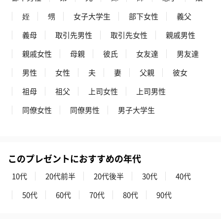
姪
甥
女子大学生
部下女性
義父
義母
取引先男性
取引先女性
親戚男性
紅茶・コーヒー・スイーツ
親戚女性
母親
彼氏
女友達
男友達
紅茶・コーヒー・スイーツを同梱してお届けいたします。ギフト
への＋αにおすすめです。
男性
女性
夫
妻
父親
彼女
祖母
祖父
上司女性
上司男性
同僚女性
同僚男性
男子大学生
このプレゼントにおすすめの年代
アールグレイ（HAPPY
アールグレイティー
フルーツティー
10代
20代前半
20代後半
30代
40代
BIRTHDAY TO YOU）
（660円）
円）
（660円）
50代
60代
70代
80代
90代