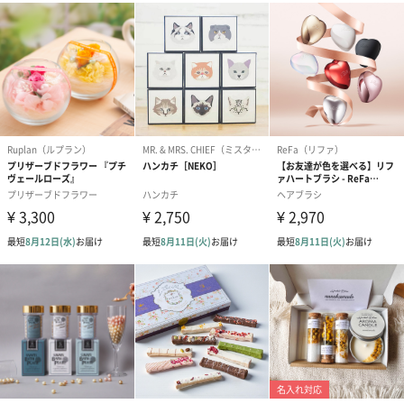
お届けボックスオプション
配送用のダンボールを装飾いたします。お相手のご住所に直接お
送りする際に人気のオプションです。お相手に直接手渡しする場
合は、紙袋との併用もおすすめです。
ダンボール装飾（ひま
ダンボール装飾（チュ
ダンボール装
わり）（720円）
ーリップ）（720円）
イトピンク×
ト）（580円）
紙袋
お渡し用の紙袋です。