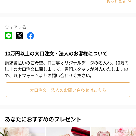
#お礼
#お祝い
#母の日
#女子大学生
#親戚女性
#取引先女性
#義母
#部下女性
#姪
#娘
#姉
#妹
シェアする
#彼女
#同僚女性
#上司女性
#祖母
#母親
#妻
ハンドクリームとリップバームを詰め合わせたギフトセット。ハ
ニーシリーズとローズシリーズの2シリーズをご用意しました。
#女性
#女友達
#10代
#20代前半
#20代後半
#30代
10万円以上の大口注文・法人のお客様について
#40代
#50代
#60代
#70代
#80代
#90代
請求書払いのご希望、ロゴ等オリジナルデータの名入れ、10万円
ホリデークラッカーとは？
以上の大口注文に関しまして、専門スタッフが対応いたしますの
キャンディーの包み紙のような形をしたクラッカーを引っ張る
で、以下フォームよりお問い合わせください。
と、中からプレゼントが出てくるヨーロッパ伝統のホリデーギフ
大口注文・法人のお問い合わせはこちら
ト。二人でクラッカーの両端を引っ張り合い、中央部分が手元に
残っている人がプレゼントをもらえます。今ではイギリスやヨー
ロッパの国では欠かせないクリスマスアイテムです。
あなたにおすすめのプレゼント
2シリーズからお選びいただけます