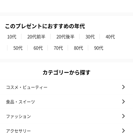
生花
生花のブーケを同梱します。
※9-15時にご注文いただく場合、最短のお届け可能日が通常より
も1日遅くなります。
このプレゼントにおすすめの年代
10代
20代前半
20代後半
30代
40代
50代
60代
70代
80代
90代
カテゴリーから探す
シーズンブーケ（ひま
ブーケ（ホワイトグリ
ブーケ（ピン
わり）（1,880円）
ーン）（1,650円）
（1,650円）
コスメ・ビューティー
食品・スイーツ
ドライフラワー・プリザーブドフラワー
ファッション
自然のお花で作ったドライフラワー・プリザーブドフラワーを同
梱します。
一部花材が写真と異なる場合がございます。予めご了承くださ
アクセサリー