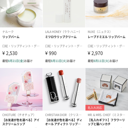
・肌に傷・湿疹等異常のある時はご使用にならないでください。
・肌に赤み・かゆみ・刺激・はれ・色抜け（白斑等)や黒ずみ等の
異常があらわれた時はご使用を中止し皮膚科専門医等へご相談く
ださい。 そのままご使用を続けますと症状が悪化することがあり
ます。
・ご使用後はキャップをきちんと閉めてください。
・天然の成分を配合しているため、色や香りに若干の変化が見ら
れることがあります。
・高温多湿、直射日光を避け、乳幼児の手の届かないところで保
管してください。
・本品は飲食物ではありません。
＜リップバーム＞
・口唇に異常が生じていないかよく注意してご使用ください。
・開封時に品質を保護するための植物性オイルが出ます。取り除
いてご使用ください。