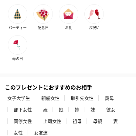
結婚祝いちょい足しギフト
結婚祝いギフトへの＋αにおすすめです。新生活を彩るギフトオプ
パーティー
記念日
お礼
お祝い
ションをご用意いたしました。
商品と同梱してお届けいたします。
母の日
このプレゼントにおすすめのお相手
女子大学生
親戚女性
取引先女性
義母
ブライダルロリポップ
ブライダルロリポップ
今治タオルケ
ドレス（いちご味)
タキシード（コーラ味)
ンドタオル・
部下女性
姪
娘
姉
妹
彼女
（1,122円）
（1,122円）
タオル）（3,4
同僚女性
上司女性
祖母
母親
妻
女性
女友達