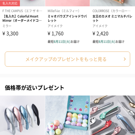
内容量
ハンドクリーム：30ml
リップバーム：15ml
パッケージ外
直方体化粧箱
装
製造国
フランス
保存方法
高温多湿、直射日光を避け、乳幼児の手の届かないと
ころで保管してください。
メイクアップのプレゼントをもっと見る
お届けからの
約2年
使用期限
使用方法
＜ハンドクリーム＞
清潔な肌に塗布してください。
価格帯が近いプレゼント
＜リップバーム＞
使用上の注意をよく読み、正しくお使いください。
使用上の注意
＜ハンドクリーム＞
点
●肌に異常が生じていないかよく注意してご使用くださ
い。
●肌に合わない時はご使用をおやめください。
●肌に傷・湿疹等異常のある時はご使用にならないでく
ださい。