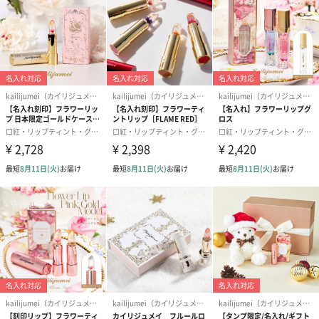
ハニー
オーガニックハニー由来の保湿成分が、肌にやさしくいたわるピ
ュアなハニーシリーズ。ポーチサイズのハンドクリームとリップ
バームを詰め合わせたギフトセット。ハチミツエキス（保湿成
分）とシアバター配合で、肌とくちびるを乾燥から守ってくれま
す。
ローズ
エッセンシャルズの人気アイテムであるハンドクリームと、上質
な香りで作られるオーセンティックのリップバームを詰め合わせ
たギフトセット。持ち運びに便利なポーチサイズです。