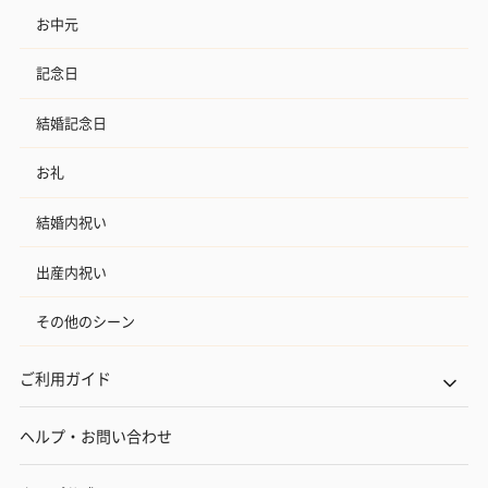
お中元
リラックスグッズ
記念日
リラックスグッズを同梱してお届けします。
結婚記念日
お礼
結婚内祝い
出産内祝い
かき氷入浴剤4点セット
かき氷入浴剤4点セット
バスフラワー
その他のシーン
（ブルー）（748円）
（イエロー）（748円）
【Thank you】
円）
ご利用ガイド
ヘルプ・お問い合わせ
ハンドタオル・ハンカチ