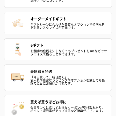
選ギフトがございます。
オーダーメイドギフト
ギフトシーンに合わせた豊富なオプションで特別な日
を彩るカスタマイズが可能です。
写真付きメッセージカ
写真付きメッセージカ
【誕生日】Hap
ード（680円）
ード（Thank you）ピ
Birthday ホ
ンク（680円）
刷なし）（11
eギフト
お相手の住所を知らなくてもプレゼントをsnsなどでサ
プライズで贈ることができます。
包装紙
ラッピングを施してお届けいたします。
最短即日発送
「今日買って、明日届く」。
名入れや豊富なラッピングやオプションを施しても最
短で翌日にお届けが可能です。
買えば買うほどお得に
会員ランクに応じてお得なクーポンが受け取れたり、
ポイント還元率がアップするなど特典がございます。