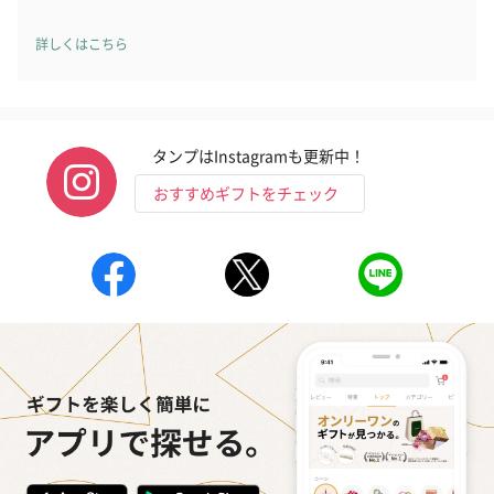
詳しくはこちら
アールグレイ（HAPPY
アールグレイティー
フルーツティー
BIRTHDAY TO YOU）
（660円）
円）
（660円）
タンプはInstagramも更新中！
おすすめギフトをチェック
スイーツ
スイーツを同梱してお届けいたします。ギフトへの＋αにおすすめ
です。