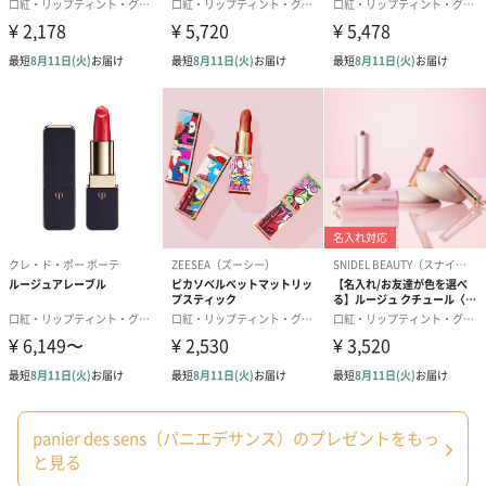
・高温多湿、直射日光を避け、乳幼児の手の届かないところで使
用・保管してください。
・本品は飲食物ではありません。
「PANIER DES SENS（パニエデサンス）」
香りの都グラースの調香師が奏でる良質な香りとフランス・地中
海地方の伝統や生活にゆかりのある植物から抽出された成分。ナ
チュラルでシンプルなアイテムが紡ぎ出すうるおいヴェールは、
感覚を呼び覚まし、プロバンス・コートダジュールの旅へといざ
ないます。目を閉じて香りを胸いっぱいに吸い込めば、まるで自
然の恵み豊かな南フランスの情景が浮かび上がるようです。
panier des sens（パニエデサンス）のプレゼントをもっ
おしゃれなパッケージがギフトに最適
と見る