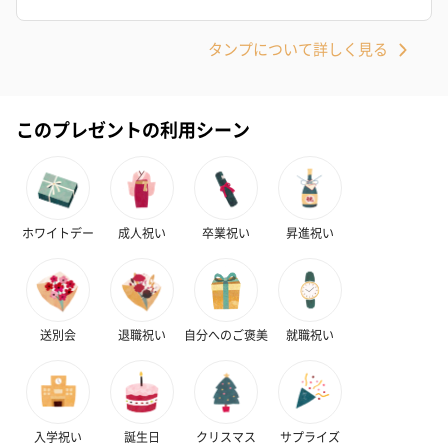
ゴールド（390円）
ピンク（390円）
グリーン（39
タンプについて詳しく見る
のしカード
このプレゼントの利用シーン
商品の形質上、のしを直接添付できない商品にのし風のカードを
同梱します。
※のし下はご記入いただけません。
※カードのデザインは一部変更する場合があります。
ホワイトデー
成人祝い
卒業祝い
昇進祝い
送別会
退職祝い
自分へのご褒美
就職祝い
結婚祝い（御結婚御
出産祝い（御出産御
内祝い_蝶結び
祝）（110円）
祝）（110円）
（110円）
入学祝い
誕生日
クリスマス
サプライズ