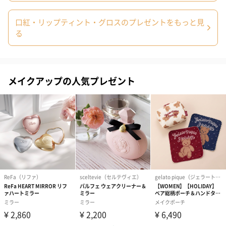
おしゃれなロゴ入りデザインのパッケージがお祝いの贈り物にも
口紅・リップティント・グロスのプレゼントをもっと見
ぴったりです。いつでもケアできるよう、持ち運びにも便利なサ
る
イズ感が魅力のホリデークラッカー。お誕生日やクリスマス、母
の日の贈り物にぜひ、いかがでしょうか。
メイクアップの人気プレゼント
商品詳細情報
原材料
【ハニー：全成分】
＜ハンドクリーム＞
水、グリセリン、シア脂、ステアリン酸グリセリル、
トリ(カプリル酸/カプリン酸)グリセリル、アーモンド
油、香料、セテアレス-20、タルク、ベンジルアルコー
ル、セテアレス-12、セテアリルアルコール、パルミチ
ン酸セチル、ポリアクリルアミド、エタノール、
(C13,14)イソパラフィン、キサンタンガム、酢酸トコ
フェロール、トコフェロール、アラントイン、ラウレ
ス-7、デヒドロ酢酸、プロポリスエキス、ハチミツエ
キス、水酸化Na、安息香酸Na、ソルビン酸K
＜リップバーム＞
野菜油、水添野菜油、オリーブ果実油、キャンデリラ