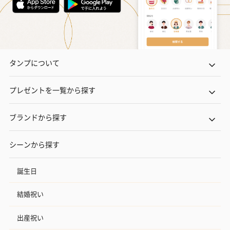
ゼリーバウム カット
麦わらパンダバウム
3層デザート 
（レモン＆紅茶）（432
（バナナ味）（540円）
ェ〜国産フル
円）
り〜 3号（86
タンプについて
スキンケアグッズ
スキンケアグッズを同梱してお届けします。
プレゼントを一覧から探す
ブランドから探す
シーンから探す
誕生日
ハンドクリーム3本セッ
シャワージェル＆ハン
シャワージェ
結婚祝い
ト【ありがとう】
ドクリーム（ピンクグ
ドクリーム（
（1,100円）
レープフルーツ）
ッシュローズ）（
（2,145円）
円）
出産祝い