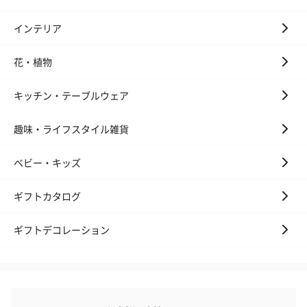
い。パッケージに入れてお届けします。
インテリア
花・植物
キッチン・テーブルウェア
趣味・ライフスタイル雑貨
プリザーブドフラワー
プリザーブドフラワー
アミュレット 
ブーケ（ピンク）
ブーケ（ブルー）
ク）（1,500円
ベビー・キッズ
（2,580円）
（2,580円）
ギフトカタログ
ぬいぐるみ
ギフトデコレーション
愛らしいぬいぐるみを同梱してお届けします。
誕生日・記念日・出産祝いなどのシーンにおすすめです。