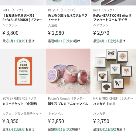
●肌に赤み・かゆみ・刺激・はれ・色抜け（白斑等)や
黒ずみ等の異常があらわれた時はご使用を中止し皮膚
科専門医等へご相談ください。 そのままご使用を続け
ますと症状が悪化することがあります。
●ご使用後はキャップをきちんと閉めてください。
●天然の成分を配合しているため、色や香りに若干の変
化が見られることがあります。
●高温多湿、直射日光を避け、乳幼児の手の届かないと
ころで保管してください。
●本品は飲食物ではありません。
＜リップバーム＞
●口唇に異常が生じていないかよく注意してご使用くだ
さい。
●開封時に品質を保護するための植物性オイルが出ま
す。取り除いてご使用ください。
●高温多湿、直射日光を避け、乳幼児の手の届かないと
ころで使用・保管してください。
●本品は飲食物ではありません。
商品オプション情報