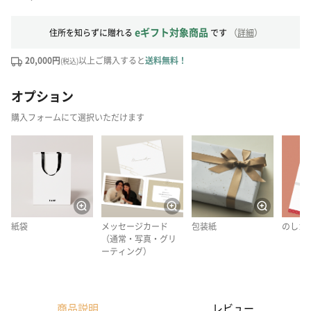
eギフト対象商品
住所を知らずに贈れる
です
（
詳細
）
20,000円
以上ご購入すると
送料無料！
(税込)
オプション
購入フォームにて選択いただけます
紙袋
メッセージカード
包装紙
のしカ
（通常・写真・グリ
ーティング）
商品説明
レビュー