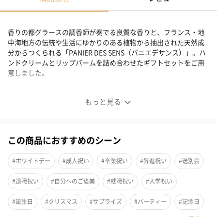
香りの都グラースの調香師が奏でる良質な香りと、フランス・地
中海地方の伝統や生活にゆかりのある植物から抽出された天然成
分からつくられる「PANIER DES SENS（パニエデサンス）」。ハ
ンドクリームとリップバームを詰め合わせたギフトセットをご用
意しました。
ハンドクリームとリップバームのギフトセット
もっと見る
この商品におすすめのシーン
#ホワイトデー
#成人祝い
#卒業祝い
#昇進祝い
#送別会
#退職祝い
#自分へのご褒美
#就職祝い
#入学祝い
#誕生日
#クリスマス
#サプライズ
#パーティー
#記念日