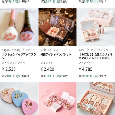
ロウ、トリ(カプリル酸/カプリン酸)グリセリル、アン
ズ種子エキス、シア脂、ヒマシ油、ヒマワリ種子油、
香料、トコフェロール、ハチミツエキス
【ローズ全成分】
＜ハンドクリーム＞
水、シア脂、グリセリン、クエン酸ステアリン酸グリ
セリル、セテアリルアルコール、オリーブ果実油、香
料、(C15-19)アルカン、リシノレイン酸セチル、タル
ク、キサンタンガム、セテアレス-33、(アクリル酸ヒ
ドロキシエチル/アクリロイルジメチルタウリンNa)コ
ポリマー、安息香酸Na、スクワラン、ソルビン酸K、
ダマスクバラ花油 、アラントイン、ポリソルベート
60、トコフェロール、クエン酸、イソステアリン酸ソ
ルビタン、水酸化Na
＜リップバーム＞
ヒマワリ種子油、ドデカン、ミツロウ、(オレイン酸/
リノール酸/リノレン酸)ポリグリセリズ、シリカ、 炭
酸ジカプリリル、ヒマシ油、シア脂、香料、トコフェ
ロール、黄5、赤201
【容器、チューブ、キャップ 】
プラ
本体サイズ
幅203mm×奥行50mm×高さ50mm