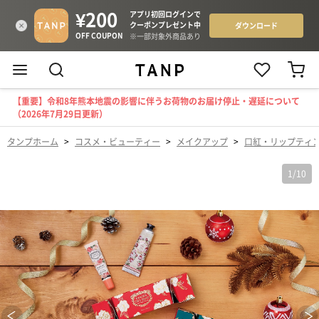
【重要】令和8年熊本地震の影響に伴うお荷物のお届け停止・遅延について
（2026年7月29日更新）
タンプホーム
>
コスメ・ビューティー
>
メイクアップ
>
口紅・リップティ
1
/
10