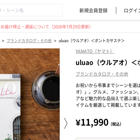
新規会員登録
ログイ
届け停止・遅延について（2026年7月29日更新）
>
>
ブランドカタログ・その他
uluao（ウルアオ）＜ポントカサステ＞
YAMATO（ヤマト）
uluao（ウルアオ）
ブランドカタログ・その他
お祝いから弔事までシーンを選ば
オ）」。グルメ、ファッション
アなど魅力的な品揃えで選ぶ楽
イテムを厳選して掲載していま
¥11,990
（税込）