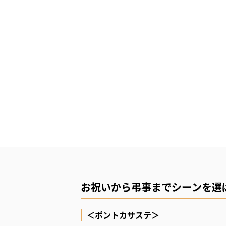
お祝いから弔事までシーンを選
＜ポントカサステ＞