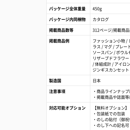
パッケージ全体重量
450g
パッケージ内同梱物
カタログ
掲載商品数等
312ページ/掲載商
掲載商品例
ファッション小物 / 
ラス / マグ / プレー
ソースパン / ボウルセ
リザーブドフラワー / 
/ 体組成計 / アイロ
ジンギスカンセット 
製造国
日本
注意事項
・商品ラインナップ
・掲載商品や誌面等
対応可能オプション
【無料オプション】
・包装紙での包装
・のしの貼付（御祝
・のし下への記名可