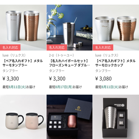
パッケージ外
長さ106mm×幅120mm×高さ100mm
装サイズ
パッケージ全
322g
体重量
パッケージ内
説明書
同梱物
製造国
日本（新潟県）
金属材質
着色加工
使用上の注意
食洗器は使用不可です。
点・使用方法