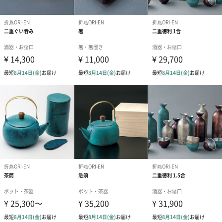
「折燕ORI-EN」
ステンレスに着色を施す技術を生み出す
酒器を作る上で銅や真鍮に対して行われる着色技術は、ステンレ
スに施すのは難しいと言われてきました。しかし、様々な試作の
数々を重ねた結果、ステンレスに着色を施すという、長年の経験
と技術の蓄積がなければ成し得なかった手法に打どりつきまし
た。それが「折燕ORI-EN」です。（この手法は実用新案登録済み
です）
商品詳細情報
原材料
18-8ステンレス
本体サイズ
幅90mm×高さ92mm
重さ/内容量
203g（容量260ml）