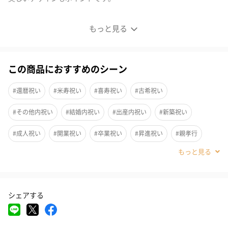
ステンレス製の2重構造タンブラー
もっと見る
気の合う人とゆっくりとビールやウイスキーを楽しむ
この商品におすすめのシーン
金属加工の有名産地、燕と高岡に拠点を置く職人のタッグで生ま
れた「折燕ORI-EN」のタンブラーです。ステンレスの表面に綺麗
#還暦祝い
#米寿祝い
#喜寿祝い
#古希祝い
な着色を施し、見た目も美術品の様に美しいのが魅力です。まさ
#その他内祝い
#結婚内祝い
#出産内祝い
#新築祝い
に使う所作も含めて美しい「絵になるタンブラー」の誕生です。
一つひとつ違う表情をお楽しみください。
#成人祝い
#開業祝い
#卒業祝い
#昇進祝い
#親孝行
#内祝い
#結婚記念日
#誕生日
#送別会
#退職祝い
熱さや冷たさが手に伝わりにくい2重構造
#自分へのご褒美
#引っ越し祝い
#就職祝い
#入学祝い
シェアする
#敬老の日
#クリスマス
#記念日
#お祝い
#父の日
タンブラーは2枚のステンレスを重ね合わせ空気の層を作っていま
す。そのため、熱い飲み物や冷たい飲み物を入れても手に温度が
#母の日
#結婚祝い
#部下男性
#弟
#兄
#妹
#姉
伝わりにくいのです。ジュースやコーヒーはもちろん、お酒を飲