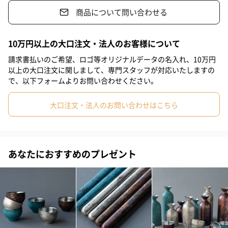
む時にも重宝するタンブラーです。
商品について問い合わせる
#息子
#娘
#姪
#甥
#女子大学生
#部下女性
#義父
#義母
#取引先男性
#取引先女性
#親戚男性
#親戚女性
シンプルで大人なデザインなので、性別を問わず老若男女の幅広
10万円以上の大口注文・法人のお客様について
い方にお使いいただけます。じっくりとお酒やティータイムを楽
#母親
#彼氏
#女友達
#男友達
#男性
#女性
#夫
請求書払いのご希望、ロゴ等オリジナルデータの名入れ、10万円
しみたい方へのプレゼントに最適です。
以上の大口注文に関しまして、専門スタッフが対応いたしますの
#妻
#父親
#彼女
#祖母
#祖父
#上司女性
で、以下フォームよりお問い合わせください。
#上司男性
#同僚女性
#同僚男性
#男子大学生
#10代
選べるカラーは3種類
大口注文・法人のお問い合わせはこちら
#20代前半
#20代後半
#30代
#40代
#50代
#60代
BLUE
#70代
#80代
#90代
あなたにおすすめのプレゼント
COPPER RED
ANTIQUE SILVER