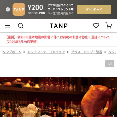
【重要】令和8年熊本地震の影響に伴うお荷物のお届け停止・遅延について
（2026年7月29日更新）
タンプホーム
>
キッチン・テーブルウェア
>
グラス・カップ・酒器
>
タン
1
/
9