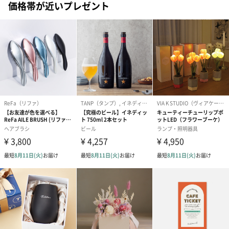
価格帯が近いプレゼント
結婚祝いちょい足しギフト
結婚祝いギフトへの＋αにおすすめです。新生活を彩るギフトオプ
ションをご用意いたしました。
商品と同梱してお届けいたします。
ブライダルロリポップ
ブライダルロリポップ
今治タオルケ
ドレス（いちご味)
タキシード（コーラ味)
ンドタオル・
（1,122円）
（1,122円）
タオル）（3,4
生花