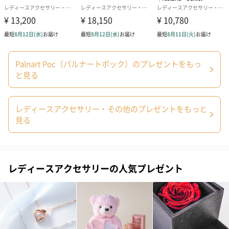
Palnart Poc（パルナートポック）のプレゼントをもっ
と見る
あり（280円）
レディースアクセサリー・その他のプレゼントをもっと
メッセージカード（通常・写真・グリーティング）
見る
誕生日や結婚祝い・出産祝いなど、様々なシーンのメッセージカ
ードを同梱します。
メッセージカードや封筒のデザインは一部変更する場合がありま
す。
レディースアクセサリーの人気プレゼント