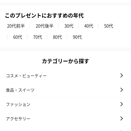
リラックスグッズ
このプレゼントにおすすめの年代
リラックスグッズを同梱してお届けします。
20代前半
20代後半
30代
40代
50代
60代
70代
80代
90代
カテゴリーから探す
かき氷入浴剤4点セット
かき氷入浴剤4点セット
バスフラワー
コスメ・ビューティー
（ブルー）（748円）
（イエロー）（748円）
【Thank you】
円）
食品・スイーツ
ファッション
ハンドタオル・ハンカチ
アクセサリー
ハンドタオル・ハンカチを同梱してお届けいたします。ギフトへ
の＋αにおすすめです。