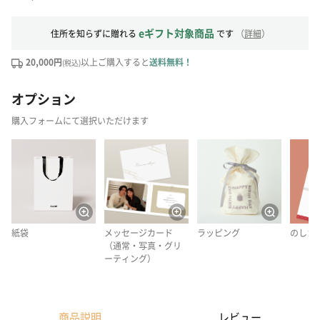
eギフト対象商品
住所を知らずに贈れる
です
（
詳細
）
20,000円
以上ご購入すると
送料無料！
(税込)
オプション
購入フォームにて選択いただけます
紙袋
メッセージカード
ラッピング
のしカ
（通常・写真・グリ
ーティング）
商品説明
レビュー