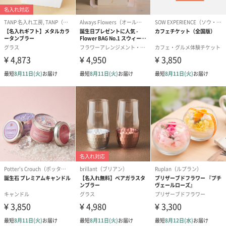
生花のブーケを同梱します。
※9-15時にご注文いただく場合、最短のお届け可能日が通常より
も1日遅くなります。
シーズンブーケ（ひま
ブーケ（ホワイトグリ
ブーケ（ピン
わり）（1,880円）
ーン）（1,650円）
（1,650円）
ドライフラワー・プリザーブドフラワー
自然のお花で作ったドライフラワー・プリザーブドフラワーを同
梱します。
一部花材が写真と異なる場合がございます。予めご了承くださ
い。パッケージに入れてお届けします。