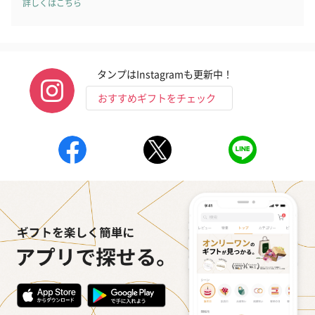
詳しくはこちら
プレミアムビール イネ
実楽山田錦 特別純米
ジョニ－ウォ
ディット（712円）
酒（655円）
ブラック１２年（
円）
タンプはInstagramも更新中！
おすすめギフトをチェック
おつまみ・その他
お酒にぴったりのおつまみ・サプリを同梱してお届けいたしま
す。
いぶりがっことチーズ
ごろっとうまみ チーズ
しょっつるナッ
のオイル漬（981円）
のオイル漬（塩麹&レモ
円）
ン）（981円）