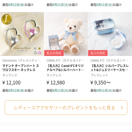
円）
ク）S（550円）
のしカード
商品の形質上、のしを直接添付できない商品にのし風のカードを
同梱します。
※のし下はご記入いただけません。
※カードのデザインは一部変更する場合があります。
レディースアクセサリーのプレゼントをもっと見る
結婚祝い（御結婚御
出産祝い（御出産御
内祝い_蝶結び
祝）（110円）
祝）（110円）
（110円）