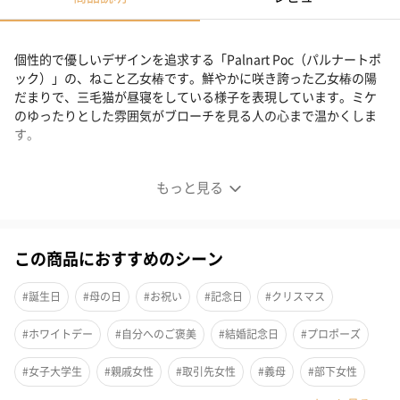
個性的で優しいデザインを追求する「Palnart Poc（パルナートポ
ック）」の、ねこと乙女椿です。鮮やかに咲き誇った乙女椿の陽
だまりで、三毛猫が昼寝をしている様子を表現しています。ミケ
のゆったりとした雰囲気がブローチを見る人の心まで温かくしま
す。
乙女椿と三毛猫ブローチ
もっと見る
この商品におすすめのシーン
#誕生日
#母の日
#お祝い
#記念日
#クリスマス
#ホワイトデー
#自分へのご褒美
#結婚記念日
#プロポーズ
#女子大学生
#親戚女性
#取引先女性
#義母
#部下女性