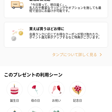
「今日買って、明日届く」。
アールグレイ（HAPPY
アールグレイティー
フルーツティー
名入れや豊富なラッピングやオプションを施しても最
BIRTHDAY TO YOU）
（660円）
円）
短で翌日にお届けが可能です。
（660円）
買えば買うほどお得に
会員ランクに応じてお得なクーポンが受け取れたり、
ポイント還元率がアップするなど特典がございます。
スイーツ
スイーツを同梱してお届けいたします。ギフトへの＋αにおすすめ
タンプについて詳しく見る
です。
このプレゼントの利用シーン
誕生日
母の日
お祝い
記念日
ゼリーバウム カット
麦わらパンダバウム
3層デザート 