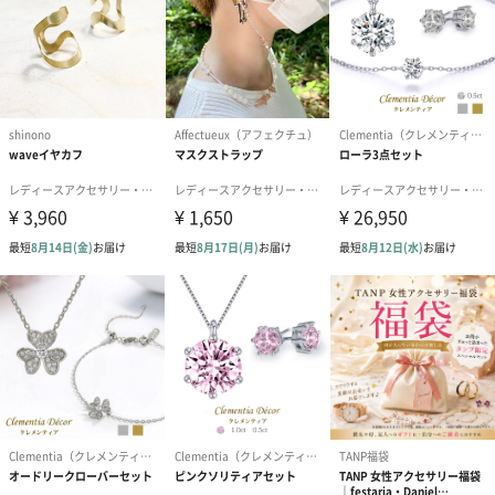
送りする際に人気のオプションです。お相手に直接手渡しする場
合は、紙袋との併用もおすすめです。
ダンボール装飾（ひま
ダンボール装飾（チュ
ダンボール装
わり）（720円）
ーリップ）（720円）
イトピンク×
ト）（580円）
紙袋
お渡し用の紙袋です。
商品に合わせたサイズをお届けします。