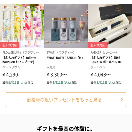
プリザーブドフラワー
プリザーブドフラワー
アミュレット 
ブーケ（ピンク）
ブーケ（ブルー）
ク）（1,500円
（2,580円）
（2,580円）
ぬいぐるみ
愛らしいぬいぐるみを同梱してお届けします。
価格帯の近いプレゼントをもっと見る
誕生日・記念日・出産祝いなどのシーンにおすすめです。
ギフトを最高の体験に。