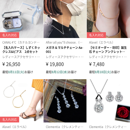
ネコが好きな方へおすすｓめ
立体的に作られた乙女椿が満開に咲いて、とても華やかな印象で
す。葉脈まで細部にわたって作り込んだ葉は、濃淡のグリーンが
さらに奥行を感じさせます。三毛猫の気持ちよさそうな表情を見
ると、穏やかな気持ちになりますね。天気の良い日に付けたくな
るようなブローチです。
商品詳細情報
金属材質
ピューター
本体サイズ
幅34mm・高さ27mm
重さ/内容量
11g