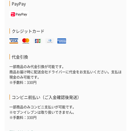
PayPay
フラッグカプセル：イ
フラッグカプセル：イ
ショートイン
クレジットカード
ンセンススティック
ンセンススティック
（GRAPE AND
（END）（880円）
（St.OSMANTHUS）
（880円）
（880円）
代金引換
一部商品のみ代金引換が可能です。
お酒
商品お届け時に配送会社ドライバーに代金をお支払いください。支払は
お酒を同梱してお届けいたします。
現金のみ可能です。
※20歳未満の方への酒類の販売はいたしません。
※手数料：330円
コンビニ前払い（ご入金確認後発送）
一部商品のみコンビニ支払いが可能です。
※セブンイレブンは取り扱いできません。
※手数料：330円