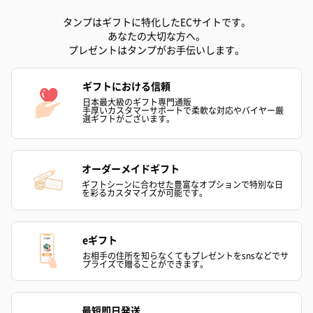
タンプはギフトに特化したECサイトです。
あなたの大切な方へ。
プレゼントはタンプがお手伝いします。
フラワーテディベア
テディベア（バニラ）
テディベア（
（2,390円）
（1,760円）
ル）（1,760円
ギフトにおける信頼
日本最大級のギフト専門通販
手厚いカスタマーサポートで柔軟な対応やバイヤー厳
選ギフトがございます。
紅茶・コーヒー・スイーツ
オーダーメイドギフト
紅茶・コーヒー・スイーツを同梱してお届けいたします。ギフト
ギフトシーンに合わせた豊富なオプションで特別な日
への＋αにおすすめです。
を彩るカスタマイズが可能です。
eギフト
お相手の住所を知らなくてもプレゼントをsnsなどでサ
プライズで贈ることができます。
最短即日発送