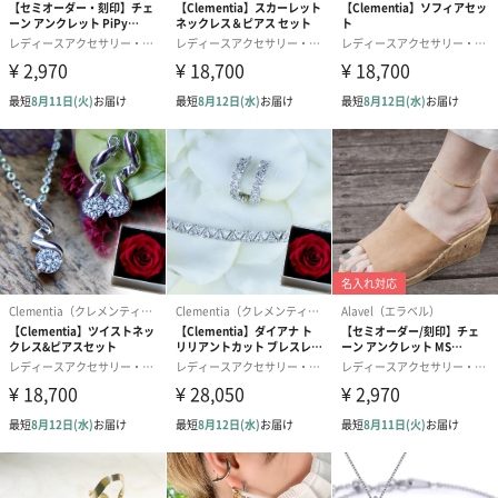
パッケージ外
ZIP袋
装
パッケージ外
幅50mm・高さ85mm
装サイズ
商品パッケー
12g
ジ全体重量
製造国
日本
注意事項
こちらの商品は職人によってハンドメイドで作られて
おります。そのため、ひとつひとつの塗や表情が微妙
に異なる繊細な作りとなっております。
また、着用後の返品は承りかねますので、ご了承くだ
さい。
商品オプション情報
お届けボックスオプション
配送用のダンボールを装飾いたします。お相手のご住所に直接お