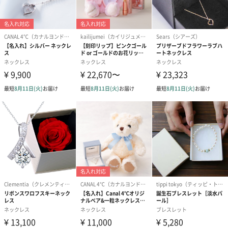
写真付きメッセージカ
写真付きメッセージカ
【誕生日】Hap
ード（680円）
ード（Thank you）ピ
Birthday ホ
ンク（680円）
刷なし）（11
ラッピング
ギフトラッピングを施してお届けします。
コットン巾着 【誕生
コットン巾着 【誕生
コットン巾着 
日】（グレー）S（550
日】（スモーキーピン
とう】 S（55