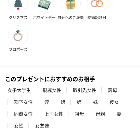
（レモン＆紅茶）（432
（バナナ味）（540円）
ェ〜国産フル
円）
り〜 3号（86
クリスマス
ホワイトデー
自分へのご褒美
結婚記念日
スキンケアグッズ
スキンケアグッズを同梱してお届けします。
プロポーズ
このプレゼントにおすすめのお相手
女子大学生
親戚女性
取引先女性
義母
部下女性
姪
娘
姉
妹
彼女
ハンドクリーム3本セッ
シャワージェル＆ハン
シャワージェ
ト【ありがとう】
ドクリーム（ピンクグ
ドクリーム（
同僚女性
上司女性
祖母
母親
妻
（1,100円）
レープフルーツ）
ッシュローズ）（
（2,145円）
円）
女性
女友達