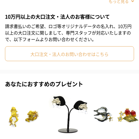
#姪
#娘
#姉
#妹
#彼女
#同僚女性
#上司女性
10万円以上の大口注文・法人のお客様について
#祖母
#母親
#妻
#女性
#女友達
#20代前半
請求書払いのご希望、ロゴ等オリジナルデータの名入れ、10万円
#20代後半
#30代
#40代
#50代
#60代
#70代
以上の大口注文に関しまして、専門スタッフが対応いたしますの
で、以下フォームよりお問い合わせください。
#80代
#90代
大口注文・法人のお問い合わせはこちら
乙女椿の生垣で昼寝をしている三毛猫のブローチです。花の香り
に囲まれて気持ちよさそうに眠っているミケ。ご満悦な表情につ
あなたにおすすめのプレゼント
られて幸せな気持ちになれるアイテムです。シンプルなコートや
トートバッグなどを華やかに演出してくれます。
留め具部分