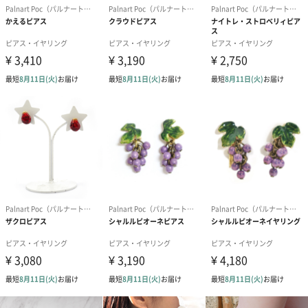
留め具は、ブローチの裏面に馴染むカラーになっています。
職人によるハンドメイド
こちらの商品は弊社の職人によってハンドメイドで作られていま
す。そのため、ひとつひとつの塗や表情が微妙に異なる繊細な作
りとなっています。
「Palnart Poc（パルナートポック）」
愛着の持てる、あなたのファッションの介添人
「やさしいデザイン」商品を手に取る全ての人たちにとって、や
さしさを追求した商品シリーズです。個性的でありながら、シー
ンや装いを超えて楽しめる豊富なデザインが特徴です。