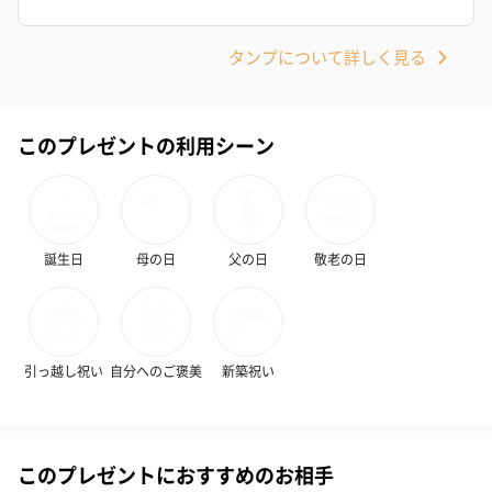
タンプについて詳しく見る
このプレゼントの利用シーン
いぶりがっことチーズ
ごろっとうまみ チーズ
しょっつるナッ
のオイル漬（981円）
のオイル漬（塩麹&レモ
円）
ン）（981円）
誕生日
母の日
父の日
敬老の日
引っ越し祝い
自分へのご褒美
新築祝い
このプレゼントにおすすめのお相手