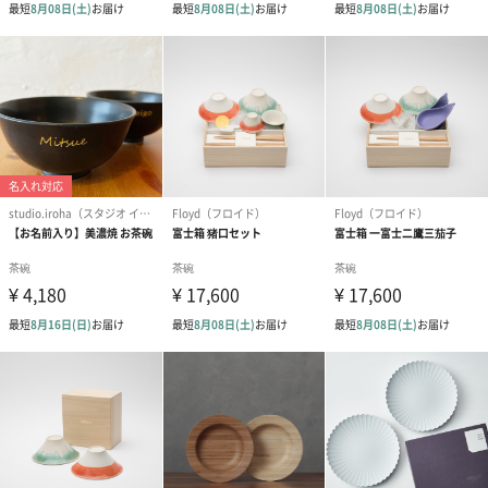
への＋αにおすすめです。
アールグレイ（HAPPY
アールグレイティー
フルーツティー
BIRTHDAY TO YOU）
（660円）
円）
（660円）
スイーツ
スイーツを同梱してお届けいたします。ギフトへの＋αにおすすめ
です。