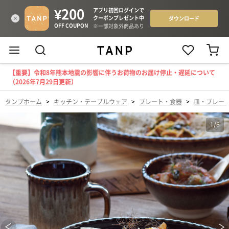
【重要】令和8年熊本地震の影響に伴うお荷物のお届け停止・遅延について
（2026年7月29日更新）
タンプホーム
>
キッチン・テーブルウェア
>
プレート・食器
>
皿・プレー
1
/
6