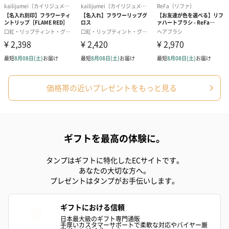
キャンドル・お香
キャンドル・お香を同梱してお届けいたします。
価格帯の近いプレゼントをもっと見る
ギフトを最高の体験に。
フラッグカプセル：イ
フラッグカプセル：イ
ショートイン
ンセンススティック
ンセンススティック
（GRAPE AND
タンプはギフトに特化したECサイトです。
（END）（880円）
（St.OSMANTHUS）
（880円）
あなたの大切な方へ。
（880円）
プレゼントはタンプがお手伝いします。
ギフトにおける信頼
お酒
日本最大級のギフト専門通販
手厚いカスタマーサポートで柔軟な対応やバイヤー厳