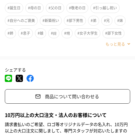
状になる部分のデザインを楽しむことができる器です。山の稜線
#誕生日
#母の日
#父の日
#敬老の日
#引っ越し祝い
を思わせる独特な形状から釉薬が流れ落ちる自然の美しさが人気
です。引っ越しや新築のお祝いにもおすすめです！
#自分へのご褒美
#新築祝い
#部下男性
#弟
#兄
#妹
#姉
#息子
#娘
#姪
#甥
#女子大学生
#部下女性
シリーズで使うとおしゃれ度アップ
#義父
#義母
#取引先男性
#取引先女性
#親戚男性
リッジシリーズはボウル、マグカップなども揃えています。シリ
#親戚女性
#母親
#彼氏
#女友達
#男友達
#男性
ーズで使うとさらに大人の雰囲気が漂い、おしゃれな印象になり
シェアする
ます。
#女性
#夫
#妻
#父親
#彼女
#祖母
#祖父
#上司女性
#上司男性
#同僚女性
#同僚男性
#男子大学生
商品について問い合わせる
カラーバリエーションは3種類
#10代
#20代前半
#20代後半
#40代
#30代
#50代
#60代
#70代
#80代
#90代
ブラウン
10万円以上の大口注文・法人のお客様について
請求書払いのご希望、ロゴ等オリジナルデータの名入れ、10万円
以上の大口注文に関しまして、専門スタッフが対応いたしますの
ネイビー