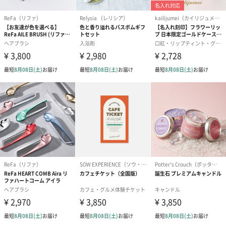
ハンドクリーム3本セッ
シャワージェル＆ハン
シャワージェ
ト【ありがとう】
ドクリーム（ピンクグ
ドクリーム（
（1,100円）
レープフルーツ）
ッシュローズ）（
（2,145円）
円）
リラックスグッズ
リラックスグッズを同梱してお届けします。
かき氷入浴剤4点セット
かき氷入浴剤4点セット
バスフラワー