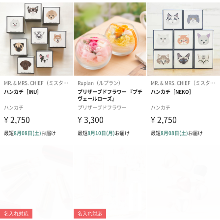
（ブルー）（748円）
（イエロー）（748円）
【Thank you】
円）
ハンドタオル・ハンカチ
ハンドタオル・ハンカチを同梱してお届けいたします。ギフトへ
の＋αにおすすめです。
花束ハンドタオル（ピ
花束ハンドタオル（ブ
花束ハンドタ
ンク）（1,760円）
ルー）（1,760円）
ワイト）（1,7