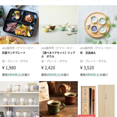
とした工夫があるもの
「ときめき」・・・使うのが楽しみになる、心が弾む、使いたく
なるもの
3つの思いをこめてものづくりをしています。
自然を感じさせるワイルドなデザイン
一つ一つ仕上がりが違うリッジシリーズのオーバルプレートは、
個性的なデザインを好む方におすすめです。よく見るとグラデー
ションになっている部分もあるので、じっくりプレートのデザイ
ンを楽しみたくなります。性別を別を問わないカラーは幅広い年
代の方にお使いいただけます。
商品詳細情報
原材料
磁器