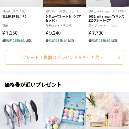
ゼリーバウム カット
麦わらパンダバウム
3層デザート 
（レモン＆紅茶）（432
（バナナ味）（540円）
ェ〜国産フル
プレート・食器のプレゼントをもっと見る
円）
り〜 3号（86
価格帯が近いプレゼント
スキンケアグッズ
スキンケアグッズを同梱してお届けします。