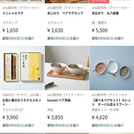
幅・高さ
253mm・38mm
重さ/内容量
800g
商品パッケー
900g
ジ全体重量
製造国
日本
使用上の注意
・レンジ・食洗機使用可
点
・オーブン直火不可
・商品の特性上、画面で表示される色味と異なる場合
もあります
商品オプション情報
紙袋
お渡し用の紙袋です。
商品に合わせたサイズをお届けします。