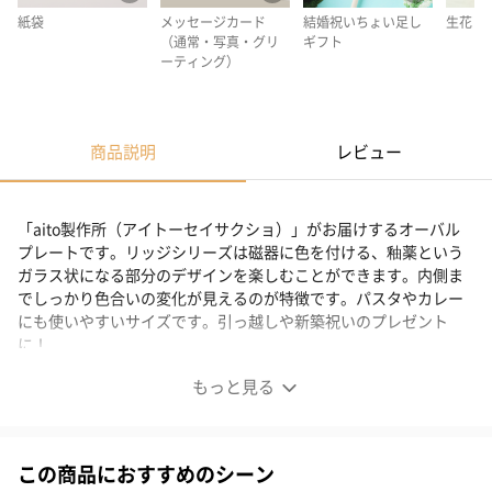
紙袋
メッセージカード
結婚祝いちょい足し
生花
（通常・写真・グリ
ギフト
ーティング）
商品説明
レビュー
「aito製作所（アイトーセイサクショ）」がお届けするオーバル
プレートです。リッジシリーズは磁器に色を付ける、釉薬という
ガラス状になる部分のデザインを楽しむことができます。内側ま
でしっかり色合いの変化が見えるのが特徴です。パスタやカレー
にも使いやすいサイズです。引っ越しや新築祝いのプレゼント
に！
もっと見る
釉薬の風合いを楽しむプレート
この商品におすすめのシーン
Rige（リッジ）シリーズは磁器に色を付ける、釉薬というガラス