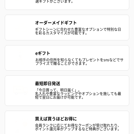
選ギフトがございます。
お酒を同梱してお届けいたします。
※20歳未満の方への酒類の販売はいたしません。
オーダーメイドギフト
ギフトシーンに合わせた豊富なオプションで特別な日
を彩るカスタマイズが可能です。
eギフト
お相手の住所を知らなくてもプレゼントをsnsなどでサ
プライズで贈ることができます。
プレミアムビール イネ
実楽山田錦 特別純米
ジョニ－ウォ
ディット（712円）
酒（655円）
ブラック１２年（
円）
最短即日発送
「今日買って、明日届く」。
名入れや豊富なラッピングやオプションを施しても最
短で翌日にお届けが可能です。
おつまみ・その他
お酒にぴったりのおつまみ・サプリを同梱してお届けいたしま
す。
買えば買うほどお得に
会員ランクに応じてお得なクーポンが受け取れたり、
ポイント還元率がアップするなど特典がございます。