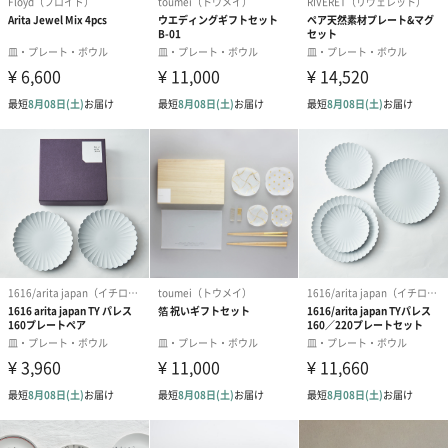
写真付きメッセージカ
写真付きメッセージカ
【誕生日】Hap
ード（680円）
ード（Thank you）ピ
Birthday ホ
ンク（680円）
刷なし）（11
結婚祝いちょい足しギフト
結婚祝いギフトへの＋αにおすすめです。新生活を彩るギフトオプ
ションをご用意いたしました。
商品と同梱してお届けいたします。