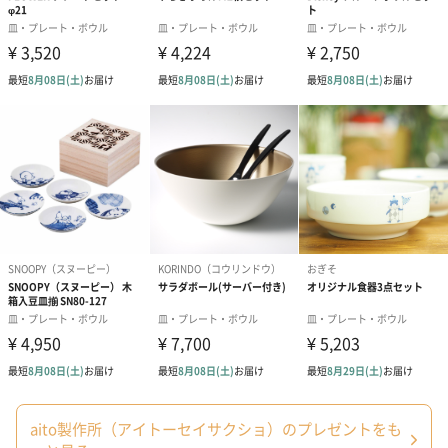
わり）（1,880円）
ーン）（1,650円）
（1,650円）
ドライフラワー・プリザーブドフラワー
自然のお花で作ったドライフラワー・プリザーブドフラワーを同
梱します。
一部花材が写真と異なる場合がございます。予めご了承くださ
い。パッケージに入れてお届けします。
プリザーブドフラワー
プリザーブドフラワー
アミュレット 
ブーケ（ピンク）
ブーケ（ブルー）
ク）（1,500円
（2,580円）
（2,580円）
aito製作所（アイトーセイサクショ）のプレゼントをも