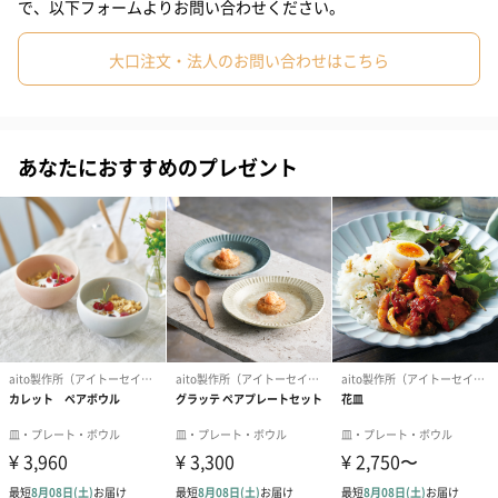
で、以下フォームよりお問い合わせください。
大口注文・法人のお問い合わせはこちら
グリーン
「aito製作所（アイトーセイサクショ）」
あなたにおすすめのプレゼント
aito製作所のコンセプトは「毎日の“食べる”を、もっと愉しくす
る」
私達は食器メーカーとして、日々の食事の時間がもっと愉しくな
る器や道具をつくっています。
毎日の食事を通して暮らしを愉しみ、人生を愉しく過ごすお手伝
いができたら。
大切にしている3つのこと
「仕立てる」・・・暮らしを愉しく仕立てていくお手伝いができ
るもの
「ちょっと」・・・ちょっと便利、ちょっと使いやすい、ちょっ