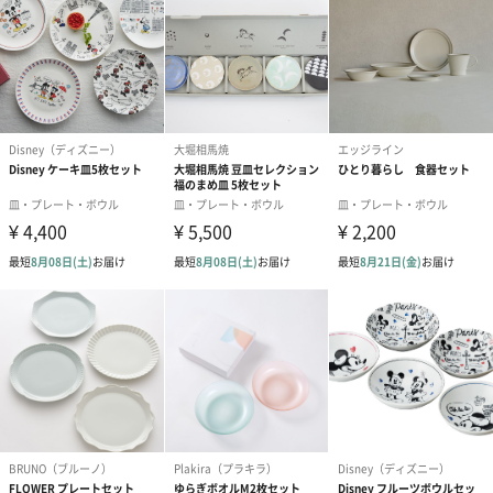
ブライダルロリポップ
ブライダルロリポップ
夫婦箸と箸置
ドレス（いちご味)
タキシード（コーラ味)
（2,420円）
（1,122円）
（1,122円）
生花
生花のブーケを同梱します。
※9-15時にご注文いただく場合、最短のお届け可能日が通常より
も1日遅くなります。
シーズンブーケ（ひま
ブーケ（ホワイトグリ
ブーケ（ピン