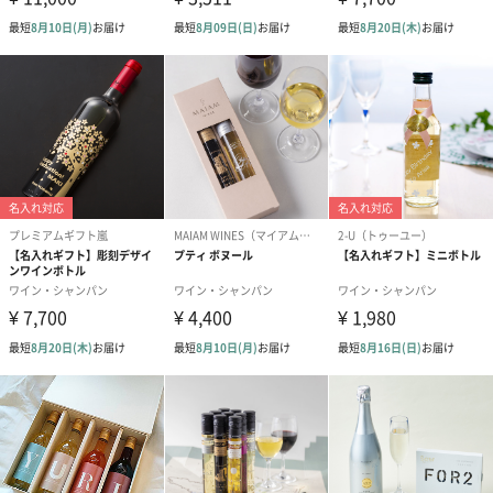
オーガニックワインのプレゼントや卒乳後の上質なプレゼント、
成人して初めて飲むワインとして、ぜひ贈ってみてはいかがです
か？
商品詳細情報
内容量
750ml
アルコール度
13％
数
品種
グルナッシュ、ロル、シラー
アレルゲン
なし
賞味期限
3年
保存方法
冷暗所にて保管、開栓前に7～9℃に1日以上冷蔵くだ
さい。
製造国
フランス