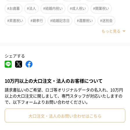
#お歳暮
#法人
#結婚内祝い
#成人祝い
#開業祝い
#昇進祝い
#親孝行
#結婚記念日
#還暦祝い
#送別会
#退職祝い
#誕生日
#就職祝い
#敬老の日
#ホワイトデー
#バレンタイン
#クリスマス
#お中元
#サプライズ
シェアする
#パーティー
#記念日
#お礼
#お祝い
#父の日
#母の日
#結婚祝い
#母親
#親戚女性
#親戚男性
フランス全土を対象とした、フランスで最も古く信頼のあるワイ
ンガイドGuide Hachetteにおいて受賞歴多数 (フランス最高ワイ
10万円以上の大口注文・法人のお客様について
#取引先女性
#取引先男性
#義母
#義父
#祖父
#祖母
ン生産者賞 2020 受賞)、プロヴァンスワイン品評会金賞受賞。創
請求書払いのご希望、ロゴ等オリジナルデータの名入れ、10万円
業100年を超える老舗ドメインであり、数十年前からオーガニック
#彼女
#父親
#妻
#夫
#女性
#男性
#男友達
以上の大口注文に関しまして、専門スタッフが対応いたしますの
ワイン製造に取り組み受賞歴は歴代最多です。
で、以下フォームよりお問い合わせください。
#女友達
#彼氏
#20代前半
#20代後半
#30代
#40代
同銘柄2018版はフランスワインコンクールで多数受賞しました
大口注文・法人のお問い合わせはこちら
#50代
#60代
が、2019版はさらに葡萄の出来がよくバランスよく仕上がったと
のこと（生産者談）