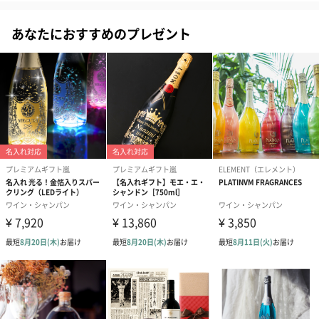
あなたにおすすめのプレゼント
「Domaine La Rose des Vents（ドメイン ラ ローズデヴ
ォン）」
フランス、欧州のオーガニック認証（BIO、AB）をダブルで受賞
しています。100年を超える老舗ワイナリーで、オーガニックワイ
ンの作り手としては数十年前から取り組んでいることが評価され
ワイナリー自体がオーガニック認証を獲得しています。
特別な方へ、特別なワインのギフトを
ギフトオプションあり
各種熨斗、メッセージカード、オリジナルエコバッグや、国際eco
認定を取得したボトル密閉ガラス栓のオプションをお選びいただ