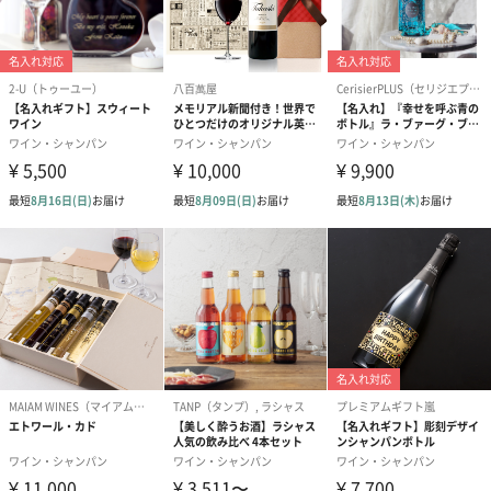
けます。
ガラス栓は、ボトル開栓後、密封するための栓としてご使用いた
だけます。地球環境に配慮した100％天然素材で作られた高品質の
ガラス素材（ボヘミア北部の木灰が原料）です。ヴィノロック社
製、地球環境保護対策において国際認定を取得しています。
記念日やホームパーティーに
プロヴァンスロゼ、オーガニックワインにも少し慣れた方で、も
う少しこなれ感のある愉しいロゼがいいなという方のリピーター
さんが多いです。
大変飲みやすく水のような飲み口ですので、普段飲まない方への