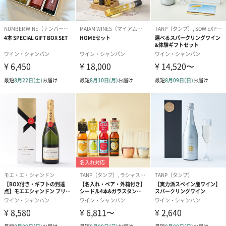
サイズ
商品本体：長さ75mm×幅75mm×高さ333mm
パッケージ：長さ120mm×幅120mm×高さ350mm
重量
商品本体：1350g
パッケージ込：1450g
パッケージに
外装：直方体紙箱(ワイン箱)
ついて
同梱物：商品説明、リーフレット
注意事項
20歳未満の方への酒類の販売は法律で禁止されていま
す。
商品オプション情報
紙袋
※ワインボトルのみ入れる紙袋は化粧箱が入らない大きさの紙袋
となりますので、お届きになりましたら化粧箱からワインボトル
を取り出してご利用ください。