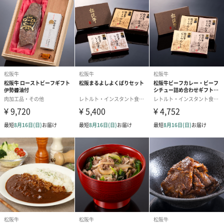
外装
竹皮包み
商品パッケー
＜400g入り＞
ジ全体重量
438g
＜500g入り＞
538ｇ
製造国
日本（三重県）
保存方法
-15℃以下で保存して下さい。
原材料
牛肉（松阪牛100％）
賞味期限
加工日より31日
アレルゲン
牛肉
送料
・送料は温度帯の違う商品を同時購入いただいた場合
に追加でかかります。
(例)クール便商品と常温商品を同時購入の場合は、送
料も2個口分になります。
・複数点ご注文いただいた場合、ご注文時の送料は1個
口のみ発生します。後日、2個口目の送料をご請求させ
ていただくご連絡が届きます。