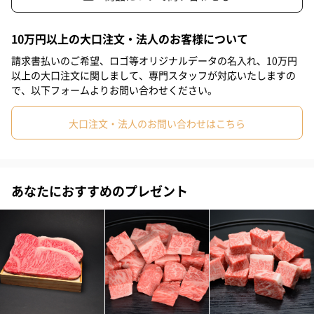
#男友達
#女友達
#彼氏
#10代
#20代前半
#20代後半
10万円以上の大口注文・法人のお客様について
今晩の食事は、美味しいお肉を主役に。
#30代
#40代
#50代
#60代
#70代
#80代
#90代
請求書払いのご希望、ロゴ等オリジナルデータの名入れ、10万円
以上の大口注文に関しまして、専門スタッフが対応いたしますの
で、以下フォームよりお問い合わせください。
すき焼きや、しゃぶしゃぶで是非、味わってみて下さい。
ご家庭で松阪牛を贅沢に味わいたい時や、お客様を招いての食事
大口注文・法人のお問い合わせはこちら
会等にもってこいの一品です。
ギフト用としてもおすすめの商品です。
あなたにおすすめのプレゼント
大切な方への贈り物に。
「おめでとう」の気持ちを美味しいギフトに添えて、贈りません
か？
いつもより贅沢をしたい日、お祝いの日には美味しいお肉を主役
に。