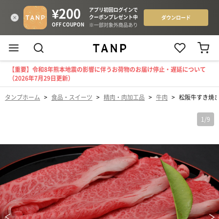
【重要】令和8年熊本地震の影響に伴うお荷物のお届け停止・遅延について
（2026年7月29日更新）
タンプホーム
>
食品・スイーツ
>
精肉・肉加工品
>
牛肉
>
松阪牛すき焼
1
/
9