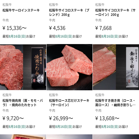
素材の味を堪能できるすき焼きで味わう松阪牛は最高の贅沢で
す！
大切な方への贈り物にはもちろん、ご家庭でも味わいたい逸品で
す。
商品詳細情報
商品サイズ
長さ230mm×幅160mm×高さ30mm
（パッケージ
込み）
内容量
＜400g入り＞
松阪牛400ｇ
＜500g入り＞
松阪牛500ｇ
パッケージ内
牛脂
同梱物
パッケージ外
パンフレット「美味しいお肉の召し上がり方｣
添付物