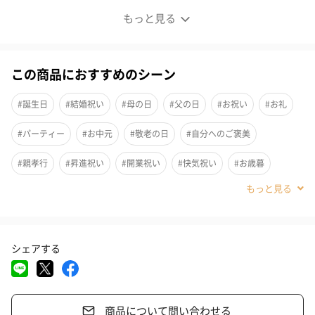
すき焼きで味わう絶品松阪牛！食卓に贅沢な逸品を。
もっと見る
この商品におすすめのシーン
#誕生日
#結婚祝い
#母の日
#父の日
#お祝い
#お礼
#パーティー
#お中元
#敬老の日
#自分へのご褒美
#親孝行
#昇進祝い
#開業祝い
#快気祝い
#お歳暮
#男子大学生
#親戚女性
#親戚男性
#取引先女性
#取引先男性
#義母
#義父
#部下女性
#部下男性
#娘
シェアする
#息子
#姉
#妹
#兄
#弟
#女子大学生
#彼女
松阪牛すき焼き用（ロース・肩ロース）セットです。
400g・500gと２つのサイズをご用意いたしました。
#同僚男性
#同僚女性
#上司男性
#上司女性
#祖父
肩ロースの中心部分で、なんといっても統一感のある美しい霜降
りが特徴です。
商品について問い合わせる
#祖母
#母親
#父親
#妻
#夫
#女性
#男性