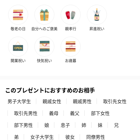
敬老の日
自分へのご褒美
親孝行
昇進祝い
開業祝い
快気祝い
お歳暮
このプレゼントにおすすめのお相手
男子大学生
親戚女性
親戚男性
取引先女性
取引先男性
義母
義父
部下女性
部下男性
娘
息子
姉
妹
兄
弟
女子大学生
彼女
同僚男性