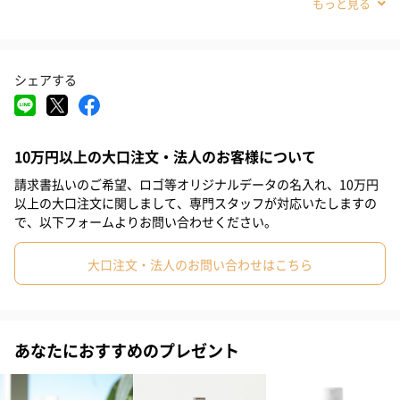
#義母
#取引先女性
#親戚女性
#小学生高学年の女の子
#女子高校生
#10代
#50代
#40代
#30代
#20代後半
シェアする
#20代前半
10万円以上の大口注文・法人のお客様について
請求書払いのご希望、ロゴ等オリジナルデータの名入れ、10万円
以上の大口注文に関しまして、専門スタッフが対応いたしますの
うるおいたっぷり超軟水仕込みの純米酒で、脱ゆらぎ肌。
で、以下フォームよりお問い合わせください。
肌の乾燥やゆらぎなど日常的な肌トラブルは、
大口注文・法人のお問い合わせはこちら
肌をうるおいで満たすことで予防することができます。
【ICOR】は、肌をうるおす水分と美容成分の「質」に着目。
ニセコ羊蹄山の湧き水と、その美しい水で仕込まれた
あなたにおすすめのプレゼント
老舗酒造の純米酒から化粧水をつくりました。