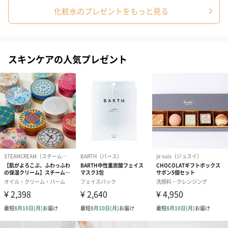
・紫外線吸収剤
化粧水のプレゼントをもっと見る
・合成着色料
・合成香料
・蛍光剤
・鉱物油
スキンケアの人気プレゼント
・アルコール不使用
【ICOR】自然由来の成分で敏感肌の方にも。
すべての商品において、自然由来成分の配合率を90%以上とする
ことをコンセプトに
開発している、【ICOR】の製品は敏感肌の方でもお使いいただけ
ます。
自然由来成分やオーガニックな成分を取り入れたながら、
肌へしっかりと働きかける成分も厳選しており、心地よくお使い
いただける製品の数々は、
大切な人へのプレゼントに、自分へのご褒美におすすめです。