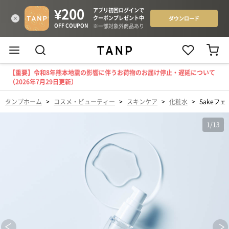
【重要】令和8年熊本地震の影響に伴うお荷物のお届け停止・遅延について
（2026年7月29日更新）
タンプホーム
>
コスメ・ビューティー
>
スキンケア
>
化粧水
>
Sakeフ
1
/
13