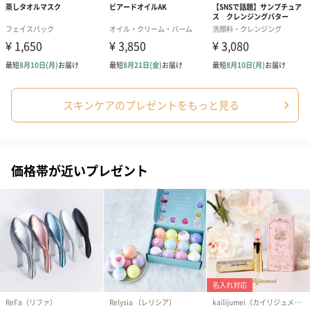
美しい自然の輝きとともに
ホリスティックな肌と身体と心のケアをかなえます。
「FROM HOKKAIDO」
スキンケアのプレゼントをもっと見る
北海道の美しい水とあわせる成分を探し、たどり着いたのは、
冬の寒さに耐える力強さを秘め、同じ北海道の大地と水に育まれ
た素材。
価格帯が近いプレゼント
それらひとつひとつが持つ本来の魅力を引き出すことを大切に、
わたしたちの身体にも、恵みをもたらしてくれる大地にも、
優しい方法を選択した結果です。
また、北海道の工場で商品を製造することで原料の輸送距離を短
縮するなど、
サスティナブルな商品づくりも心がけています。