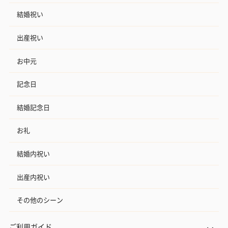
結婚祝い
出産祝い
お中元
ハンドクリーム3本セッ
シャワージェル＆ハン
シャワージェ
ト【ありがとう】
ドクリーム（ピンクグ
ドクリーム（
記念日
（1,100円）
レープフルーツ）
ッシュローズ）（
（2,145円）
円）
結婚記念日
お礼
リラックスグッズ
結婚内祝い
リラックスグッズを同梱してお届けします。
出産内祝い
その他のシーン
ご利用ガイド