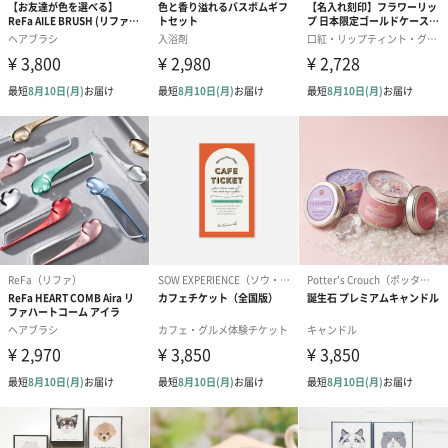
商品詳細情報
原材料/成分
全成分（自然由来成分99% / *オーガニック成分）
水、グリセリン、コメ発酵液、ペンチレングリコー
ル、キビ種子エキス*、タンニン酸*、カプリル酸グリ
セリル*、サクシノイルアテロコラーゲン、クマイザサ
葉エキス、クジェルマニエラギラタエキス、グルコシ
ルセラミド、シラカバ樹液､ハチミツ､ハマナス花エキ
ス､ラベンダー油､プラセンタエキス､リンゴ果実培養細
胞エキス､ソルビン酸K､水溶性プロテオグリカン､イタ
リアイトスギ葉油､オレンジ果皮油､ウイキョウ果実油､
ベルガモット果実油､ローズマリー油､テトラオレイン
酸ソルベス－60､ラウリン酸ポリグリセリル－10､レシ
チン､キサンタンガム､ヒアルロン酸Ｎａ､ベタイン､カ
ワラヨモギ花エキス､チョウジエキス､α－グルカン､ク
エン酸Na､クエン酸､BG
重さ/内容量
50ml
お届け内容/
本品のみ
セット状態
本体サイズ
32mm・175mm・32mm
（幅・奥行
き・高さ）