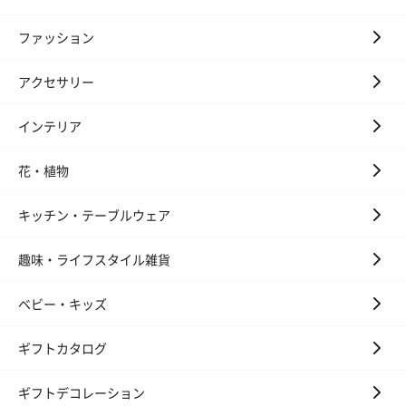
ファッション
シーズンブーケ（ひま
ブーケ（ホワイトグリ
ブーケ（ピン
わり）（1,880円）
ーン）（1,650円）
（1,650円）
アクセサリー
インテリア
ドライフラワー・プリザーブドフラワー
自然のお花で作ったドライフラワー・プリザーブドフラワーを同
花・植物
梱します。
一部花材が写真と異なる場合がございます。予めご了承くださ
キッチン・テーブルウェア
い。パッケージに入れてお届けします。
趣味・ライフスタイル雑貨
ベビー・キッズ
ギフトカタログ
ギフトデコレーション
プリザーブドフラワー
プリザーブドフラワー
アミュレット 