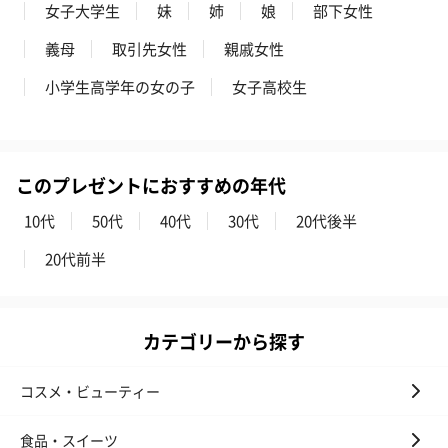
女子大学生
妹
姉
娘
部下女性
義母
取引先女性
親戚女性
小学生高学年の女の子
女子高校生
コットン巾着 【誕生
コットン巾着 【誕生
コットン巾着 
日】（グレー）M（550
日】（スモーキーピン
とう】 M（55
円）
ク）M（550円）
このプレゼントにおすすめの年代
10代
50代
40代
30代
20代後半
生花
20代前半
生花のブーケを同梱します。
※9-15時にご注文いただく場合、最短のお届け可能日が通常より
も1日遅くなります。
カテゴリーから探す
コスメ・ビューティー
食品・スイーツ