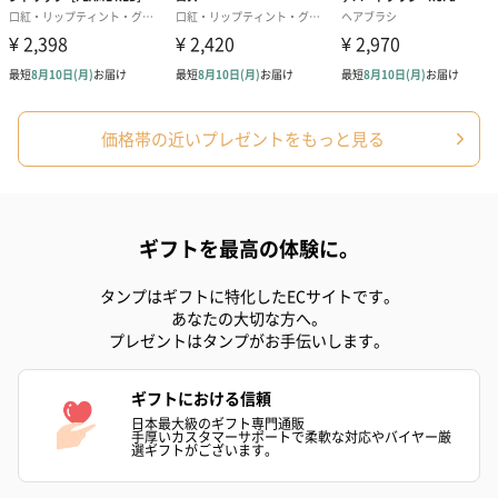
商品オプション情報
お届けボックスオプション
価格帯の近いプレゼントをもっと見る
配送用のダンボールを装飾いたします。お相手のご住所に直接お
送りする際に人気のオプションです。お相手に直接手渡しする場
合は、紙袋との併用もおすすめです。
ギフトを最高の体験に。
タンプはギフトに特化したECサイトです。
あなたの大切な方へ。
プレゼントはタンプがお手伝いします。
ギフトにおける信頼
ダンボール装飾（ひま
ダンボール装飾（チュ
ダンボール装
日本最大級のギフト専門通販
わり）（720円）
ーリップ）（720円）
イトピンク×
手厚いカスタマーサポートで柔軟な対応やバイヤー厳
選ギフトがございます。
ト）（580円）