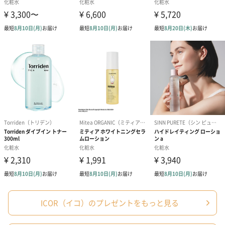
ただナチュラルな成分を使うだけでなく、
自然由来でありながら肌へしっかりと働きかける成分を厳選して
います。
9つのフリー処方
【ICOR】のスキンケア商品は、敏感肌の方でもお使いいただける
よう、
刺激の少ない製品づくりを目指しています。
国内の工場で製造している「MADE IN JAPAN」プロダクトです。
・パラベン
ICOR（イコ）のプレゼントをもっと見る
・シリコン
・石油系界面活性剤