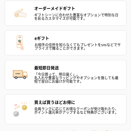
オーダーメイドギフト
紙袋
ギフトシーンに合わせた豊富なオプションで特別な日
を彩るカスタマイズが可能です。
お渡し用の紙袋です。
商品に合わせたサイズをお届けします。
eギフト
お相手の住所を知らなくてもプレゼントをsnsなどでサ
プライズで贈ることができます。
最短即日発送
「今日買って、明日届く」。
名入れや豊富なラッピングやオプションを施しても最
短で翌日にお届けが可能です。
あり（280円）
買えば買うほどお得に
メッセージカード（通常・写真・グリーティング）
会員ランクに応じてお得なクーポンが受け取れたり、
ポイント還元率がアップするなど特典がございます。
誕生日や結婚祝い・出産祝いなど、様々なシーンのメッセージカ
ードを同梱します。
メッセージカードや封筒のデザインは一部変更する場合がありま