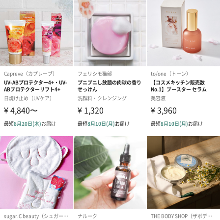
【ICOR】が細部までこだわって開発した「Sakeフェイシャルトナ
ー」、いかがでしょうか？
【ICOR】（イコ）「FROM HOKKAIDO」
【ICOR】というブランドネームは
アイヌ語で「宝物」を意味する言葉からつくられました。
地球、自然、水、あなた、すべてかけがえのない宝物。
それらの美しさに感謝し、魅力を引き出し、育み、輝かせる。
それが【ICOR】の原点です。
わたしたちは、この世界を創造する、