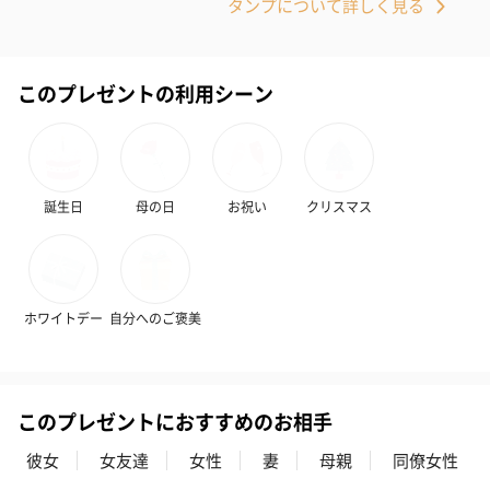
タンプについて詳しく見る
す。
このプレゼントの利用シーン
誕生日
母の日
お祝い
クリスマス
写真付きメッセージカ
写真付きメッセージカ
【誕生日】Hap
ード（680円）
ード（Thank you）ピ
Birthday ホ
ンク（680円）
刷なし）（11
ホワイトデー
自分へのご褒美
ラッピング
ギフトラッピングを施してお届けいたします。
このプレゼントにおすすめのお相手
彼女
女友達
女性
妻
母親
同僚女性