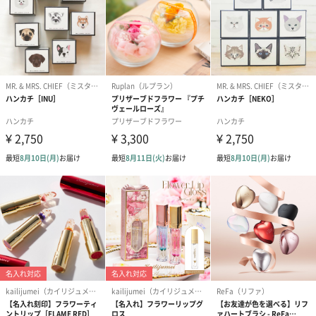
お届けからの
開封後3か月を目安にご使用ください。
使用期限
原産国
日本
保存方法
保管及び取扱い上の注意
・極端に高温又は低温の場所、直射日光のあたる場所
には保管しないでください。
・天然成分を配合しているため、保管状況により色や
香りが変わる場合がありますが品質には問題ございま
せん。
使用上の注意
１. お肌に異常が生じていないかよく注意して使用して
ください。化粧品がお肌に合わないとき、すなわち次
のような場合には、使用を中止してください。そのま
ま化粧品類の使用を続けますと、症状を悪化させるこ
とがありますので皮フ科専門医などにご相談されるこ
とをおすすめします。
（１）使用中、赤み・はれ・かゆみ・刺激・色抜け
（白斑など）・黒ずみ等の異常があらわれた場合
（２）使用したお肌に、直射日光があたって上記のよ
うな異常があらわれた場合
２. 傷やはれもの、しっしんなど異常のある部位には、
お使いにならないでください。