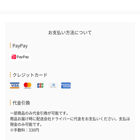
ブーケ（ピンク）
ブーケ（ブルー）
ク）（1,500円
（2,580円）
（2,580円）
お支払い方法について
ぬいぐるみ
愛らしいぬいぐるみを同梱してお届けします。
PayPay
誕生日・記念日・出産祝いなどのシーンにおすすめです。
クレジットカード
代金引換
フラワーテディベア
テディベア（バニラ）
テディベア（
一部商品のみ代金引換が可能です。
（2,390円）
（1,760円）
ル）（1,760円
商品お届け時に配送会社ドライバーに代金をお支払いください。支払は
現金のみ可能です。
※手数料：330円