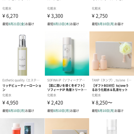
北海道ニセコ羊蹄山の雪どけ湧き水
【ICOR】は自然や人にとってかけがえのない「水」にこだわるブ
ランドです。
日本各地の水の中から【ICOR】が選んだ最高の水は、
別名「蝦夷富士」と呼ばれる北海道のニセコ羊蹄山の雪解け湧き
水。
羊蹄山の湧き水は、アイヌ語で「カムイワッカ」(神の水)と呼ばれ
親しまれてきました。
約70〜80年もの長い月日をかけ、天然のフィルターでゆっくり浄
化された湧き水は、
日本の名水百選にも選ばれた超軟水。
豊富なミネラルを含み、弱アルカリ性で人のPH値に近い、身体が
求める美しい水です。