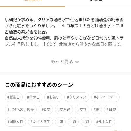
肌細胞が求める、クリアな湧き水で仕込まれた老舗酒造の純米酒
から化粧水をつくりました。ニセコ羊蹄山の雪どけ湧き水・二世
古酒造の純米酒を配合。
自然由来成分を99%使用。肌の乾燥やゆらぎなど日常的な肌トラ
ブルを予防します。【ICOR】北海道から健やかな毎日を願って。
肌細胞が求める、クリアな湧き水の化粧水。
もっと見る
この商品におすすめのシーン
#誕生日
#母の日
#お祝い
#クリスマス
#ホワイトデー
#自分へのご褒美
#彼女
#女友達
#女性
#妻
#母親
#同僚女性
#女子大学生
#妹
#姉
#娘
#部下女性