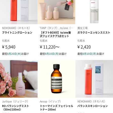
肌もよろこぶ日本酒のうるおいが、ゆらぎ肌をケア。
お米の発酵によって生まれた日本酒（コメ発酵液）には、アミノ
酸、糖類、
ビタミンなど多くの肌ケア成分がたっぷり含まれています。
特に日本酒に含まれる天然成分は、発酵により粒子が小さく分解
されるため、
肌に浸透しやすいのが特徴。
うるおいを肌に届け、本来の肌力を引き出します。
自然由来成分99%配合
【ICOR】はできるかぎりナチュラルな処方を心がけています。
「Sakeフェイシャルトナー」は自然由来成分を99%配合。