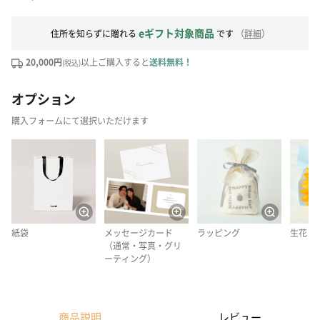
eギフト対象商品
住所を知らずに贈れる
です
（
詳細
）
20,000円
以上ご購入すると
送料無料！
(税込)
オプション
購入フォームにて選択いただけます
紙袋
メッセージカード
ラッピング
生花
（通常・写真・グリ
ーティング）
商品説明
レビュー