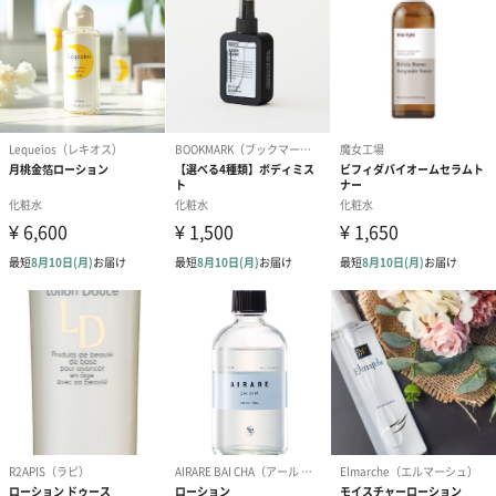
肌が求める美しい水と、20種類以上のアミノ酸を含む日本酒が、
肌の持つ本来のチカラを引き出します。
ハリのあるクリアな美しい肌へ。
美しい肌作りの基本は保湿。
乾燥やテカリ、毛穴、ベタつきなど、トラブルの多くは肌の水分
量不足が原因です。
角質層の水分が不足していると、肌本来の働きやバリア機能が十
分に作用せず、
肌トラブルの悪循環を招くことも。
美しい水でしっかりと保湿し、肌本来の輝きを育てることが、
ハリのあるクリアな肌づくりの近道です。