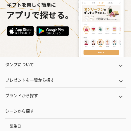
スイーツを同梱してお届けいたします。ギフトへの＋αにおすすめ
です。
タンプについて
ゼリーバウム カット
麦わらパンダバウム
3層デザート 
（レモン＆紅茶）（432
（バナナ味）（540円）
ェ〜国産フル
プレゼントを一覧から探す
円）
り〜 3号（86
ブランドから探す
スキンケアグッズ
シーンから探す
スキンケアグッズを同梱してお届けします。
誕生日