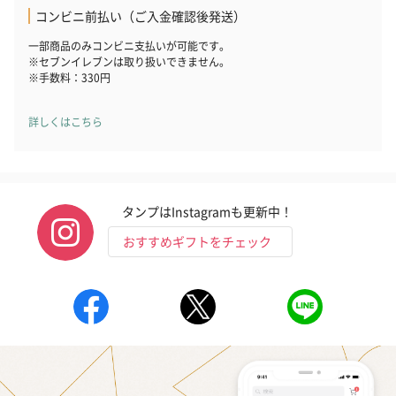
コンビニ前払い（ご入金確認後発送）
紅茶・コーヒー・スイーツ
一部商品のみコンビニ支払いが可能です。
紅茶・コーヒー・スイーツを同梱してお届けいたします。ギフト
※セブンイレブンは取り扱いできません。
への＋αにおすすめです。
※手数料：330円
詳しくはこちら
タンプはInstagramも更新中！
おすすめギフトをチェック
アールグレイ（HAPPY
アールグレイティー
フルーツティー
BIRTHDAY TO YOU）
（660円）
円）
（660円）
スイーツ