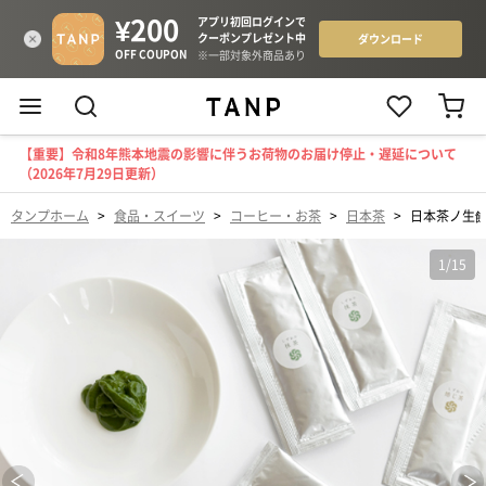
【重要】令和8年熊本地震の影響に伴うお荷物のお届け停止・遅延について
（2026年7月29日更新）
タンプホーム
>
食品・スイーツ
>
コーヒー・お茶
>
日本茶
>
日本茶ノ生餡ス
1
/
15