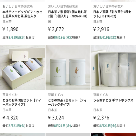
成分/原材料
緑茶(国産)、ブドウ糖、酵母、ビタミンC
幅・奥行・高
170㎜・160㎜・70㎜
さ
外装の形状
四角いN式BOX（ホワイト）
重さ/内容量
日本茶ノ生餡スティックタイプ「10g×8パックの4袋
入り」≪緑茶・焙じ茶・抹茶・和紅茶≫
賞味期限
12ヶ月（未開封）
原産国
日本
お届け内容
ギフトBOX入