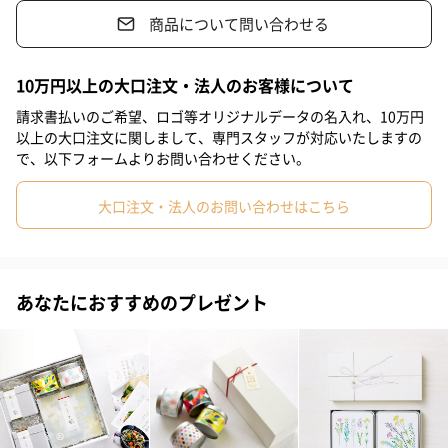
商品について問い合わせる
#甥
#部下男性
#部下女性
#義父
#義母
#妹
こだわりの製法
#取引先女性
#親戚男性
#親戚女性
#小学生高学年の男の子
10万円以上の大口注文・法人のお客様について
レシピBOOK付き！
#小学生高学年の女の子
#男子中学生
#男子高校生
請求書払いのご希望、ロゴ等オリジナルデータの名入れ、10万円
以上の大口注文に関しまして、専門スタッフが対応いたしますの
日本茶と酵母、ビタミンのみで特殊加工しペースト状にした「日
#女子高校生
#祖父
#男友達
#男性
#女性
#夫
#妻
で、以下フォームよりお問い合わせください。
本茶ノ生餡」です。
そんな日本茶ノ生餡スティックタイプ10g×8pパック「緑茶 焙
#父親
#母親
#祖母
#女友達
#上司女性
#上司男性
大口注文・法人のお問い合わせはこちら
じ茶 抹茶 和紅茶」の全4種を各1個づつセットした4種セットで
#同僚女性
#同僚男性
#男子大学生
#女子大学生
#弟
す。
#兄
#10代
#20代前半
#20代後半
#30代
#40代
茶葉の成分はもちろん、茶の彩り、爽やかな茶香、茶の苦味と旨
あなたにおすすめのプレゼント
み、そんな「茶」の豊かさを食し愉しめます。そんな時間までも
#50代
#70代
#80代
#90代
お届けする「やさしさと健康」の贈り物です。
スイーツやドリンク、話題のお茶ごはん等、約60種のレシピを掲
載したレシピBOOK付きです。
いつもの料理をアレンジすると、さらに料理の幅が広がります。