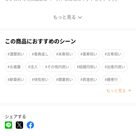
日本茶ノ生餡スティックタイプ
もっと見る
4種セット
この商品におすすめのシーン
着色料や甘味料など一切使用せず、静岡ブレンド茶と酵母、ビタ
ミンのみで特殊加工しペースト状にしたナチュラルな日本茶ノ生
#還暦祝い
#香典返し
#米寿祝い
#喜寿祝い
#古希祝い
餡「緑茶のペースト」と「焙じ茶のペースト」のギフトセットで
#お歳暮
#法人
#その他内祝い
#結婚内祝い
#出産内祝い
す。
#新築祝い
#快気祝い
#開業祝い
#昇進祝い
#親孝行
ラテはもちろん、お米に麺類に、ソースやドレッシングに、出汁
と共に、スイーツやデザートに！
#内祝い
#結婚祝い
#送別会
#退職祝い
#自分へのご褒美
ペーストですので使い方は自由自在です。様々なアイディア料理
#引っ越し祝い
#就職祝い
#敬老の日
#クリスマス
にお使いいただけます。
幅広い年代の方にお召し上がりいただけます。料理が好きな方に
シェアする
#お中元
#サプライズ
#パーティー
#お礼
#お祝い
もおすすめです！
#父の日
#母の日
#取引先男性
#姉
#息子
#娘
#姪