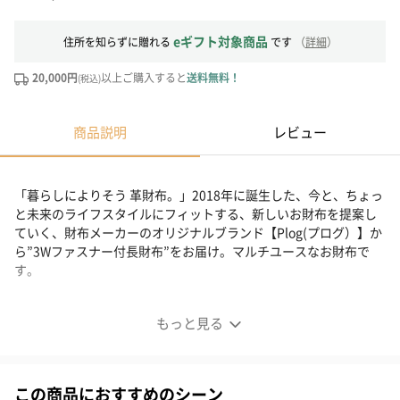
eギフト対象商品
住所を知らずに贈れる
です
（
詳細
）
20,000円
以上ご購入すると
送料無料！
(税込)
商品説明
レビュー
「暮らしによりそう 革財布。」2018年に誕生した、今と、ちょっ
と未来のライフスタイルにフィットする、新しいお財布を提案し
ていく、財布メーカーのオリジナルブランド【Plog(プログ）】か
ら”3Wファスナー付長財布”をお届け。マルチユースなお財布で
す。
使い勝手抜群の長財布
もっと見る
■3Wファスナー付長財布
この商品におすすめのシーン