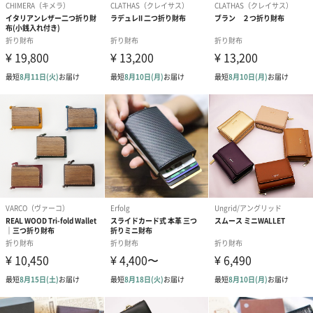
ンクレザー」を使用しております。
ヨーロッパの原皮を使用してクロムなめし加工を施し徹底した品
質管理のもと、発色の良い顔料で仕上げています。
付属素材は国産の豚革を東京で加工した「ピッグスキン」を使用
しております。
100％植物タンニン鞣しで仕上げた革は「ミモザ」という植物から
抽出したタンニンを使用しています。
国内外の厳しいエコロジー基準を満たす製法で作られた革はミー
リングという加工を施し、ふわっと柔らかな手触りが特徴です。
6種類のカラーバリエーション
●シックな印象のブラック