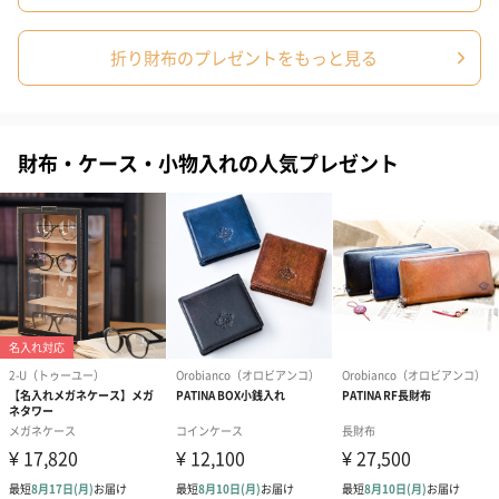
シンプルでスタイリッシュなデザインが男性にも女性にもお使い
いただけます。
折り財布のプレゼントをもっと見る
『いつも頑張っている自分へのご褒美に』
『ご友人やご両親のお誕生日プレゼントに』
財布・ケース・小物入れの人気プレゼント
新しいお財布を提案していく【Plog(プログ）】のお財布を大切な
方へのプレゼントにいかがでしょうか。
商品詳細情報
成分/原材料
牛革/豚革
幅・奥行き・
198mm・50mm・100mm
高さ
外装の形状
四角い紙箱
重さ/内容量
300g