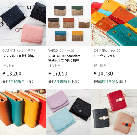
#男友達
#男性
#女性
#夫
#妻
#父親
#母親
手前下側のファスナー内部はジャバラ式カードポケットを内蔵、
#彼女
#祖父
#上司女性
#上司男性
#同僚女性
大容量のカード収納は圧巻です。
#同僚男性
#男子大学生
#女子大学生
#弟
#10代
アコーディオン状に大きく開くカードポケットは一目で取り出し
#20代前半
#20代後半
#30代
#40代
#50代
#70代
たいカードがわかります。
奥側のファスナー内部はお札の他、通帳やパスポート、スマート
フォンも収められ、マルチユースな造りになっています。
（※ケースを入れた状態でのスマートフォンは機種やサイズによ
って収納ができない場合もございますのでご注意下さい。）
素材について「滑らかで柔らかい手触り。使い初めから手になじ
むタッチ感にこだわった組み合わせ。使い続けるとしっとりと手
に馴染みます。」
表素材はイタリア北部に本社のあるマストロット社製の「シュリ