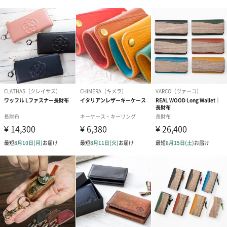
備考
・カードポケット24（最大26）
・札ポケット5
・小銭入1
お届け内容・
お財布本体を紙箱に入れ段ボール箱でお届けします。
セット状態
カラーコード
・＃10ブラック
・＃20グレー
・＃34オレンジ
・＃70グリーン
・＃80ブルー
・＃86ネイビー
原産国
中国