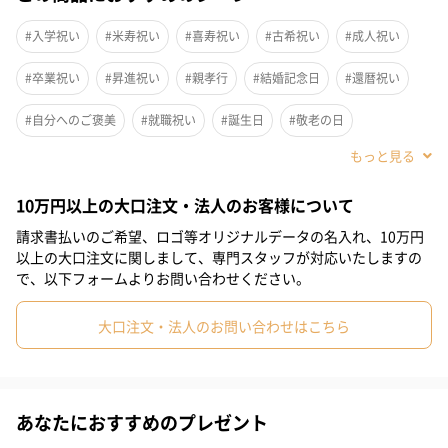
3つに分かれた収納部が整理しやすく探しやすいマルチユースなお
財布です。
#入学祝い
#米寿祝い
#喜寿祝い
#古希祝い
#成人祝い
#卒業祝い
#昇進祝い
#親孝行
#結婚記念日
#還暦祝い
取りたいものの位置がすぐにわかる、3箇所それぞれに機能を持た
せた構造になっています。
#自分へのご褒美
#就職祝い
#誕生日
#敬老の日
通帳、スマートフォンなども収納ができるのでこれ1つで全てが保
#ホワイトデー
#バレンタイン
#クリスマス
#サプライズ
管できて便利です。
10万円以上の大口注文・法人のお客様について
#パーティー
#記念日
#お礼
#お祝い
#父の日
男性の方にも女性の方にもおすすめなシンプル無地のデザインも
請求書払いのご希望、ロゴ等オリジナルデータの名入れ、10万円
#母の日
#取引先女性
#妹
#姉
#息子
#娘
以上の大口注文に関しまして、専門スタッフが対応いたしますの
魅力です。
で、以下フォームよりお問い合わせください。
#部下男性
#部下女性
#義父
#義母
#取引先男性
#兄
大口注文・法人のお問い合わせはこちら
#親戚男性
#親戚女性
#小学生高学年の男の子
上質な品質と特徴
#小学生高学年の女の子
#男子中学生
#女子中学生
手前上側のファスナー内部はコインケースが収納できます。浅く
#男子高校生
#女子高校生
#祖母
#彼氏
#女友達
あなたにおすすめのプレゼント
設計されているので取り出しやすくて小銭が一目瞭然です。