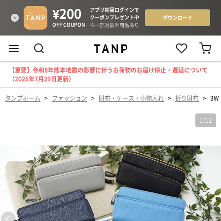
【重要】令和8年熊本地震の影響に伴うお荷物のお届け停止・遅延について
（2026年7月29日更新）
タンプホーム
>
ファッション
>
財布・ケース・小物入れ
>
折り財布
>
3W
1
/
12