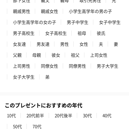
部下女性
義父
義母
取引先男性
兄
親戚男性
親戚女性
小学生高学年の男の子
小学生高学年の女の子
男子中学生
女子中学生
男子高校生
女子高校生
祖母
彼氏
女友達
男友達
男性
女性
夫
妻
父親
母親
彼女
祖父
上司女性
上司男性
同僚女性
同僚男性
男子大学生
女子大学生
弟
このプレゼントにおすすめの年代
10代
20代前半
20代後半
30代
40代
50代
70代