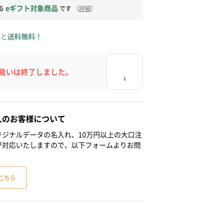
eギフト対象商品
る
です
（
詳細
）
ると
送料無料！
扱いは終了しました。
人のお客様について
ジナルデータの名入れ、10万円以上の大口注
が対応いたしますので、以下フォームよりお問
こちら