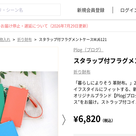
新規会員登録
ログイ
届け停止・遅延について（2026年7月29日更新）
>
>
物入れ
折り財布
スタラップ付フラグメントケースMJ6121
Plog（プログ）
スタラップ付フラグメン
折り財布
「暮らしによりそう 革財布。」
イフスタイルにフィットする、
オリジナルブランド【Plog(プ
ス”をお届け。ストラップ付コイ
¥6,820
（税込）