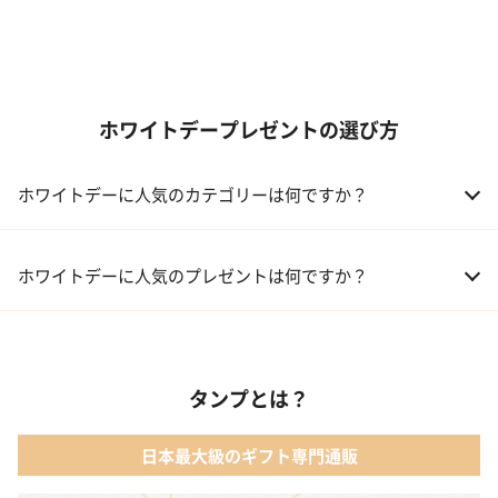
ホワイトデープレゼントの選び方
ホワイトデーに人気のカテゴリーは何ですか？
01 洋菓子・スイーツ
ホワイトデーに人気のプレゼントは何ですか？
02 メイクアップ
01 【名入れギフト】フラワーティントリップ［日本限定ピンクゴ
ールドパッケージ］
03 入浴剤・バスケア
タンプとは？
02 キューブラスク5個入 カラン
04 コフレ・限定セット商品
日本最大級のギフト専門通販
03 WEEKBOOK【温泉を超えた入浴剤】
05 レディースアクセサリー