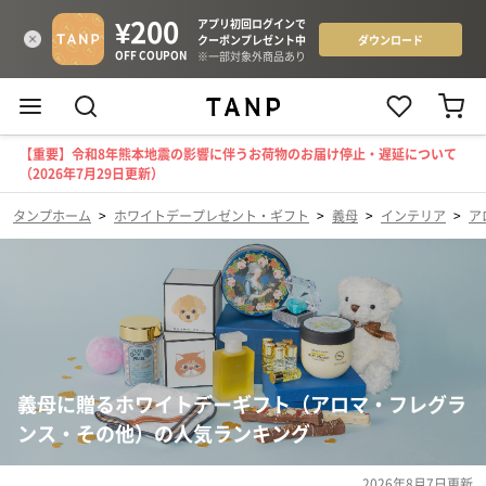
【重要】令和8年熊本地震の影響に伴うお荷物のお届け停止・遅延について
（2026年7月29日更新）
タンプホーム
>
ホワイトデープレゼント・ギフト
>
義母
>
インテリア
>
ア
義母に贈るホワイトデーギフト（アロマ・フレグラ
ンス・その他）の人気ランキング
2026年8月7日
更新