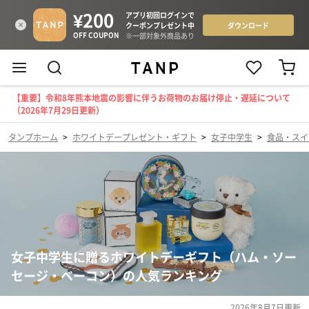
【重要】令和8年熊本地震の影響に伴うお荷物のお届け停止・遅延について
（2026年7月29日更新）
タンプホーム
>
ホワイトデープレゼント・ギフト
>
女子中学生
>
食品・スイ
女子中学生に贈るホワイトデーギフト（ハム・ソー
セージ・ベーコン）の人気ランキング
2026年8月7日
更新