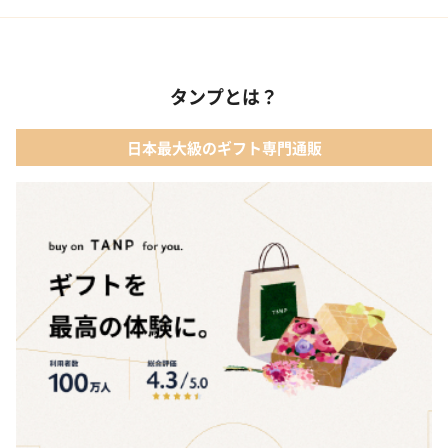
02 メイクアップ
01 【名入れギフト】フラワーティントリップ［日本限定ピンクゴ
ールドパッケージ］
03 入浴剤・バスケア
タンプとは？
02 キューブラスク5個入 カラン
04 コフレ・限定セット商品
日本最大級のギフト専門通販
03 WEEKBOOK【温泉を超えた入浴剤】
05 レディースアクセサリー
04 テディベア&誕生石オープンハート
05【名入れギフト】toilette(トワレ)