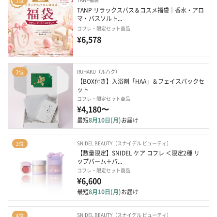
1位
TANP リラックスバス＆コスメ福袋｜香水・アロ
マ・バスソルト...
コフレ・限定セット商品
¥6,578
RUHAKU（ルハク）
2位
【BOX付き】入浴剤「HAA」＆フェイスパックセ
ット
コフレ・限定セット商品
¥4,180〜
最短
8月10日(月)
お届け
SNIDEL BEAUTY（スナイデル ビューティ）
3位
【数量限定】SNIDEL ケア コフレ ＜限定2種 リ
ップバーム＋バ...
コフレ・限定セット商品
¥6,600
最短
8月10日(月)
お届け
SNIDEL BEAUTY（スナイデル ビューティ）
4位