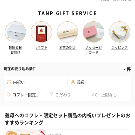
TANP GIFT SERVICE
最短翌日
eギフト
名前の刻印
メッセージ
ラッピング
お届け
カード
-
件
現在の絞り込み条件
内祝い
義母
コフレ・限定...
こだわり
0 ~ 上限なし
¥
義母へのコフレ・限定セット商品の内祝いプレゼントのお
すすめランキング
TANP福袋