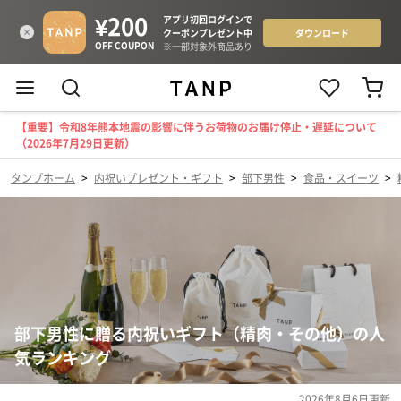
【重要】令和8年熊本地震の影響に伴うお荷物のお届け停止・遅延について
（2026年7月29日更新）
タンプホーム
>
内祝いプレゼント・ギフト
>
部下男性
>
食品・スイーツ
>
部下男性に贈る内祝いギフト（精肉・その他）の人
気ランキング
2026年8月6日
更新