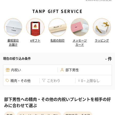
TANP GIFT SERVICE
最短翌日
eギフト
名前の刻印
メッセージ
ラッピング
お届け
カード
-
件
現在の絞り込み条件
内祝い
部下男性
精肉・その他
こだわり
0 ~ 上限なし
¥
部下男性への精肉・その他の内祝いプレゼントを相手の好
みに合わせて選ぶ