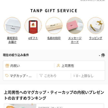
TANP GIFT SERVICE
最短翌日
eギフト
名前の刻印
メッセージ
ラッピング
お届け
カード
-
件
現在の絞り込み条件
内祝い
上司男性
マグカップ・...
こだわり
0 ~ 上限なし
¥
上司男性へのマグカップ・ティーカップの内祝いプレゼン
トのおすすめランキング
THERMOS（サーモス）