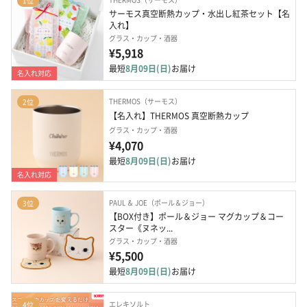
1位
サーモス真空断熱カップ・水出し紅茶セット【名
入れ】
グラス・カップ・酒器
¥5,918
最短
8月09日(日)
お届け
名入れ対応
THERMOS（サーモス）
2位
【名入れ】THERMOS 真空断熱カップ
グラス・カップ・酒器
¥4,070
最短
8月09日(日)
お届け
名入れ対応
PAUL ＆ JOE（ポール＆ジョー）
3位
【BOX付き】ポール＆ジョー マグカップ＆コー
スター《ヌネッ...
グラス・カップ・酒器
¥5,500
最短
8月09日(日)
お届け
エレキソルト
4位