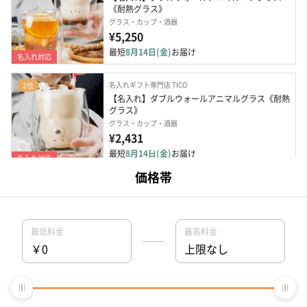
《耐熱グラス》
グラス・カップ・酒器
¥5,250
最短
8月14日(金)
お届け
名入れ対応
名入れギフト専門店 TICO
2位
【名入れ】ダブルウォールアニマルグラス《耐熱
グラス》
グラス・カップ・酒器
¥2,431
最短
8月14日(金)
お届け
名入れ対応
デコレ（Decole）
3位
ワイルドキャットビールジョッキ（ライオン・ト
ラ）
グラス・カップ・酒器
¥1,760
最短
8月11日(火)
お届け
デコレ（Decole）
4位
やさしいおじさんとむずかしいおじさんのビアグ