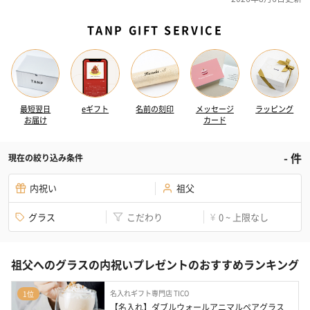
TANP GIFT SERVICE
最短翌日
eギフト
名前の刻印
メッセージ
ラッピング
お届け
カード
-
件
現在の絞り込み条件
内祝い
祖父
グラス
こだわり
0 ~ 上限なし
¥
祖父へのグラスの内祝いプレゼントのおすすめランキング
名入れギフト専門店 TICO
1位
【名入れ】ダブルウォールアニマルペアグラス