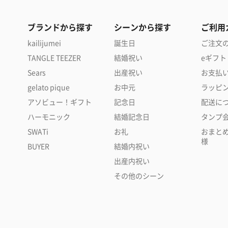
ブランドから探す
シーンから探す
ご利用
kailijumei
誕生日
ご注文
TANGLE TEEZER
結婚祝い
eギフト
Sears
出産祝い
お支払
gelato pique
お中元
ラッピ
アソビュー！ギフト
記念日
配送に
ハーモニック
結婚記念日
タンプ
SWATi
お礼
おまと
様
BUYER
結婚内祝い
出産内祝い
その他のシーン