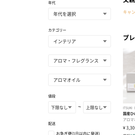
年代
キャ
カテゴリー
プレ
値段
~
配送
お急ぎ便(1日以内に発送)