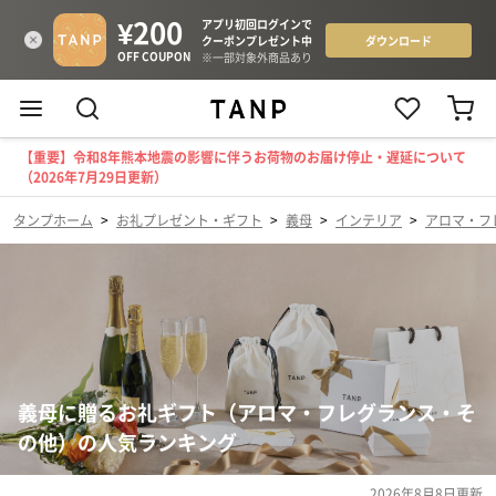
【重要】令和8年熊本地震の影響に伴うお荷物のお届け停止・遅延について
（2026年7月29日更新）
タンプホーム
>
お礼プレゼント・ギフト
>
義母
>
インテリア
>
アロマ・フ
義母に贈るお礼ギフト（アロマ・フレグランス・そ
の他）の人気ランキング
2026年8月8日
更新