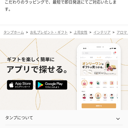
こだわりのラッピングで、最短で即日発送にてご対応いたしま
す。
タンプホーム
>
お礼プレゼント・ギフト
>
上司女性
>
インテリア
>
アロマ
タンプについて