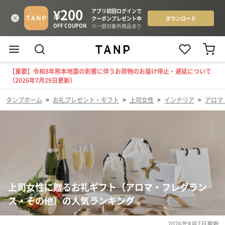
【重要】令和8年熊本地震の影響に伴うお荷物のお届け停止・遅延について
（2026年7月29日更新）
タンプホーム
>
お礼プレゼント・ギフト
>
上司女性
>
インテリア
>
アロマ
上司女性に贈るお礼ギフト（アロマ・フレグラン
ス・その他）の人気ランキング
2026年8月7日
更新