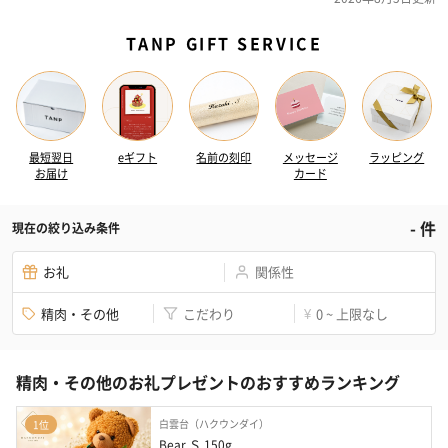
TANP GIFT SERVICE
最短翌日
eギフト
名前の刻印
メッセージ
ラッピング
お届け
カード
-
件
現在の絞り込み条件
お礼
関係性
精肉・その他
こだわり
0 ~ 上限なし
¥
精肉・その他のお礼プレゼントのおすすめランキング
白雲台（ハクウンダイ）
1位
Bear Ｓ 150g