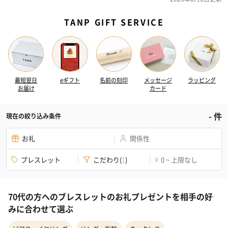
TANP GIFT SERVICE
最短翌日
eギフト
名前の刻印
メッセージ
ラッピング
お届け
カード
-
件
現在の絞り込み条件
お礼
関係性
ブレスレット
こだわり
(
1
)
0 ~ 上限なし
¥
70代の方へのブレスレットのお礼プレゼントを相手の好
みに合わせて選ぶ