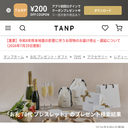
【重要】令和8年熊本地震の影響に伴うお荷物のお届け停止・遅延について
（2026年7月29日更新）
タンプホーム
>
お礼プレゼント・ギフト
>
70代
>
アクセサリー
>
レディー
「お礼 70代 ブレスレット」のプレゼント検索結果
2026年8月6日
更新