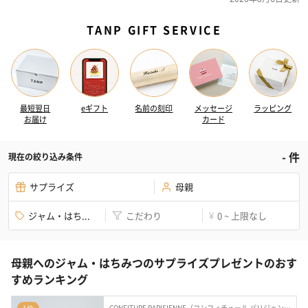
TANP GIFT SERVICE
最短翌日
eギフト
名前の刻印
メッセージ
ラッピング
お届け
カード
-
件
現在の絞り込み条件
サプライズ
母親
ジャム・はち...
こだわり
0 ~ 上限なし
¥
母親へのジャム・はちみつのサプライズプレゼントのおす
すめランキング
CONFITURE PARISIENNE（コンフィチュール パリジェンヌ）